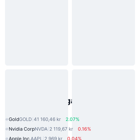
Populära tillgångar från den
verkliga världen
Gold
GOLD
41 160,46 kr
2.07%
Nvidia Corp
NVDA
2 119,67 kr
0.16%
Apple Inc.
AAPL
2 969 kr
0.04%