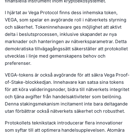
finansiella instrument inom kryptoekosystemet.
I hjärtat av Vega Protocol finns dess inhemska token,
VEGA, som spelar en avgörande roll i nätverkets styrning
och säkerhet. Tokeninnehavare ges möjlighet att aktivt
delta i beslutsprocessen, inklusive skapandet av nya
marknader och hanteringen av nätverksparametrar. Detta
demokratiska tillvägagångssätt säkerställer att protokollet
utvecklas i linje med gemenskapens behov och
preferenser.
VEGA-tokens är också avgörande för att säkra Vega Proof-
of-Stake-blockkedjan. Innehavare kan satsa sina tokens
för att köra valideringsnoder, bidra till nätverkets integritet
och tjäna avgifter från handelsaktiviteter som belöning.
Denna stakingsmekanism incitament inte bara deltagande
utan förbättrar också nätverkets säkerhet och robusthet.
Protokollets teknikstack introducerar flera innovationer
som syftar till att optimera handelsupplevelsen. Atomära