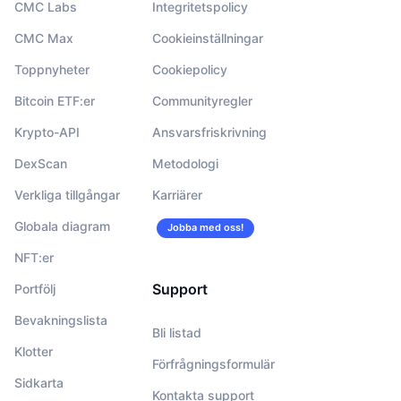
CMC Labs
Integritetspolicy
CMC Max
Cookieinställningar
Toppnyheter
Cookiepolicy
Bitcoin ETF:er
Communityregler
Krypto-API
Ansvarsfriskrivning
DexScan
Metodologi
Verkliga tillgångar
Karriärer
Globala diagram
Jobba med oss!
NFT:er
Support
Portfölj
Bevakningslista
Bli listad
Klotter
Förfrågningsformulär
Sidkarta
Kontakta support