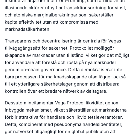
inkluderar åtgärder mot front-running, som förhindrar att
illasinnade aktörer utnyttjar transaktionsordning för vinst,
och atomiska marginalberäkningar som säkerställer
kapitaleffektivitet utan att kompromissa med
marknadssäkerheten.
Transparens och decentralisering är centrala för Vegas
tillvägagångssätt för säkerhet. Protokollet möjliggör
skapande av marknader utan tillstånd, vilket gör det möjligt
för användare att föreslå och rösta på nya marknader
genom on-chain governance. Detta demokratiserar inte
bara processen för marknadsskapande utan lägger också
till ett ytterligare säkerhetslager genom att distribuera
kontrollen över ett bredare nätverk av deltagare.
Dessutom incitamentar Vega Protocol likviditet genom
inbyggda mekanismer, vilket säkerställer att marknaderna
förblir attraktiva för handlare och likviditetsleverantörer.
Detta, kombinerat med pseudonyma handelsidentiteter,
gör nätverket tillgängligt för en global publik utan att