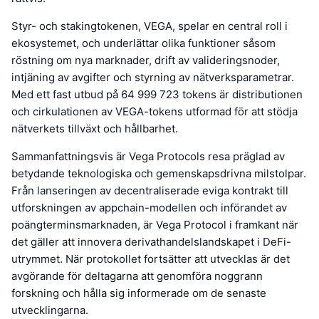
Styr- och stakingtokenen, VEGA, spelar en central roll i
ekosystemet, och underlättar olika funktioner såsom
röstning om nya marknader, drift av valideringsnoder,
intjäning av avgifter och styrning av nätverksparametrar.
Med ett fast utbud på 64 999 723 tokens är distributionen
och cirkulationen av VEGA-tokens utformad för att stödja
nätverkets tillväxt och hållbarhet.
Sammanfattningsvis är Vega Protocols resa präglad av
betydande teknologiska och gemenskapsdrivna milstolpar.
Från lanseringen av decentraliserade eviga kontrakt till
utforskningen av appchain-modellen och införandet av
poängterminsmarknaden, är Vega Protocol i framkant när
det gäller att innovera derivathandelslandskapet i DeFi-
utrymmet. När protokollet fortsätter att utvecklas är det
avgörande för deltagarna att genomföra noggrann
forskning och hålla sig informerade om de senaste
utvecklingarna.