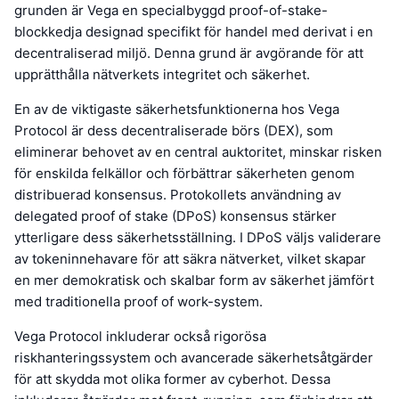
grunden är Vega en specialbyggd proof-of-stake-
blockkedja designad specifikt för handel med derivat i en
decentraliserad miljö. Denna grund är avgörande för att
upprätthålla nätverkets integritet och säkerhet.
En av de viktigaste säkerhetsfunktionerna hos Vega
Protocol är dess decentraliserade börs (DEX), som
eliminerar behovet av en central auktoritet, minskar risken
för enskilda felkällor och förbättrar säkerheten genom
distribuerad konsensus. Protokollets användning av
delegated proof of stake (DPoS) konsensus stärker
ytterligare dess säkerhetsställning. I DPoS väljs validerare
av tokeninnehavare för att säkra nätverket, vilket skapar
en mer demokratisk och skalbar form av säkerhet jämfört
med traditionella proof of work-system.
Vega Protocol inkluderar också rigorösa
riskhanteringssystem och avancerade säkerhetsåtgärder
för att skydda mot olika former av cyberhot. Dessa