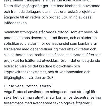
säkerställer transparens angående token-cirkulation.
Detta tillvägagångssätt ger inte bara klarhet till nuvarande
och framtida deltagare utan illustrerar också projektets
åtagande till en rättvis och ordnad utrullning av dess
infödda token.
Sammanfattningsvis står Vega Protocol som ett bevis på
potentialen hos decentraliserad finans, och erbjuder en
sofistikerad plattform för derivathandel som kombinerar
fördelarna med decentralisering med effektiviteten och
skalbarheten hos traditionella finansiella system. Eftersom
projektet fortsätter att utvecklas, förblir det en betydande
bidragsgivare till det bredare blockchain- och
kryptovalutaekosystemet, och driver innovation och
tillgänglighet i världen av DeFi.
Hur är Vega Protocol säkrat?
Vega Protocol använder en mångfacetterad strategi för
säkerhet, där man utnyttjar styrkorna hos decentralisering
tillsammans med avancerade teknologiska åtgärder. I