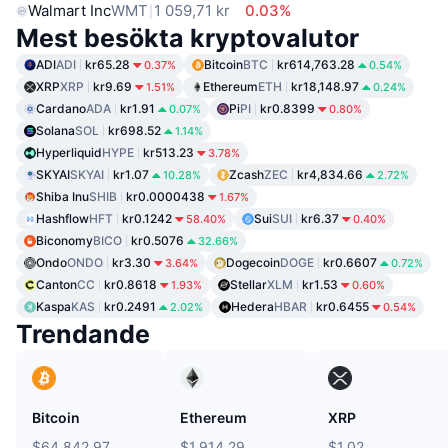
Walmart Inc
WMT
1 059,71 kr
0.03%
Mest besökta kryptovalutor
ADI
ADI
kr65.28
Bitcoin
BTC
kr614,763.28
0.37%
0.54%
XRP
XRP
kr9.69
Ethereum
ETH
kr18,148.97
1.51%
0.24%
Cardano
ADA
kr1.91
Pi
PI
kr0.8399
0.07%
0.80%
Solana
SOL
kr698.52
1.14%
Hyperliquid
HYPE
kr513.23
3.78%
SKYAI
SKYAI
kr1.07
Zcash
ZEC
kr4,834.66
10.28%
2.72%
Shiba Inu
SHIB
kr0.0000438
1.67%
Hashflow
HFT
kr0.1242
Sui
SUI
kr6.37
58.40%
0.40%
Biconomy
BICO
kr0.5076
32.66%
Ondo
ONDO
kr3.30
Dogecoin
DOGE
kr0.6607
3.64%
0.72%
Canton
CC
kr0.8618
Stellar
XLM
kr1.53
1.93%
0.60%
Kaspa
KAS
kr0.2491
Hedera
HBAR
kr0.6455
2.02%
0.54%
Trendande
Bitcoin
Ethereum
XRP
$64,842.97
$1,914.29
$1.02