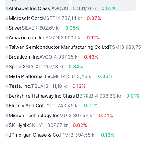
Alphabet Inc Class A
GOOGL
3 361,16 kr
0.05%
Microsoft Corp
MSFT
4 736,14 kr
0.07%
Silver
SILVER
602,69 kr
3.05%
Amazon.com Inc
AMZN
2 600,1 kr
0.12%
Taiwan Semiconductor Manufacturing Co Ltd
TSM
3 980,75
Broadcom Inc
AVGO
4 037,35 kr
0.42%
SpaceX
SPCX
1 267,13 kr
0.34%
Meta Platforms, Inc.
META
5 613,43 kr
0.03%
Tesla, Inc.
TSLA
3 111,18 kr
0.12%
Berkshire Hathaway Inc Class B
BRK.B
4 938,33 kr
0.01%
Eli Lilly And Co
LLY
11 243,45 kr
0.01%
Micron Technology Inc
MU
8 307,54 kr
0.24%
SK Hynix
SKHY
1 307,07 kr
0.02%
JPmorgan Chase & Co
JPM
3 394,55 kr
0.13%