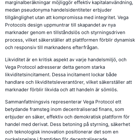
marginalberäkningar möjliggör effektiv kapitalanvändning,
medan pseudonyma handelsidentiteter erbjuder
tillgänglighet utan att kompromissa med integritet. Vega
Protocols design uppmuntrar till skapandet av nya
marknader genom en tillståndslös och styrningsdriven
process, vilket säkerställer att plattformen förblir dynamisk
och responsiv till marknadens efterfrågan.
Likviditet är en kritisk aspekt av varje handelsmiljö, och
Vega Protocol adresserar detta genom starka
likviditetsincitament. Dessa incitament lockar både
handlare och likviditetsleverantörer, vilket säkerställer att
marknader förblir likvida och att handeln är sömlös.
Sammanfattningsvis representerar Vega Protocol ett
betydande framsteg inom decentraliserad finans, som
erbjuder en säker, effektiv och demokratisk plattform för
handel med derivat. Dess betoning på styrning, säkerhet
och teknologisk innovation positionerar det som en
nyckelspelare i framtiden för decentraliserade