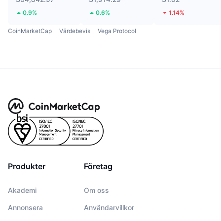
0.9%
0.6%
1.14%
CoinMarketCap
Värdebevis
Vega Protocol
Produkter
Företag
Akademi
Om oss
Annonsera
Användarvillkor