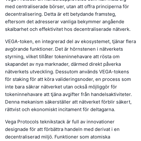
med centraliserade börser, utan att offra principerna för
decentralisering. Detta är ett betydande framsteg,
eftersom det adresserar vanliga bekymmer angående
skalbarhet och effektivitet hos decentraliserade nätverk.
VEGA-token, en integrerad del av ekosystemet, tjänar flera
avgörande funktioner. Det är hörnstenen i nätverkets
styrning, vilket tillåter tokeninnehavare att rösta om
skapandet av nya marknader, därmed direkt påverka
nätverkets utveckling. Dessutom används VEGA-tokens
för staking för att köra valideringsnoder, en process som
inte bara säkrar nätverket utan också möjliggör för
tokeninnehavare att tjäna avgifter från handelsaktiviteter.
Denna mekanism säkerställer att nätverket förblir säkert,
rättvist och ekonomiskt incitament för deltagarna.
Vega Protocols teknikstack är full av innovationer
designade för att förbättra handeln med derivat i en
decentraliserad miljö. Funktioner som atomiska