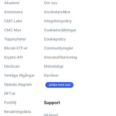
Akademi
Om oss
Annonsera
Användarvillkor
CMC Labs
Integritetspolicy
CMC Max
Cookieinställningar
Toppnyheter
Cookiepolicy
Bitcoin ETF:er
Communityregler
Krypto-API
Ansvarsfriskrivning
DexScan
Metodologi
Verkliga tillgångar
Karriärer
Globala diagram
Jobba med oss!
NFT:er
Support
Portfölj
Bevakningslista
Bli listad