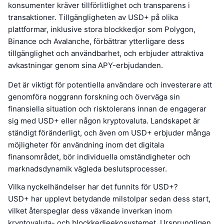
konsumenter kräver tillförlitlighet och transparens i
transaktioner. Tillgängligheten av USD+ på olika
plattformar, inklusive stora blockkedjor som Polygon,
Binance och Avalanche, förbättrar ytterligare dess
tillgänglighet och användbarhet, och erbjuder attraktiva
avkastningar genom sina APY-erbjudanden.
Det är viktigt för potentiella användare och investerare att
genomföra noggrann forskning och överväga sin
finansiella situation och risktolerans innan de engagerar
sig med USD+ eller någon kryptovaluta. Landskapet är
ständigt föränderligt, och även om USD+ erbjuder många
möjligheter för användning inom det digitala
finansområdet, bör individuella omständigheter och
marknadsdynamik vägleda beslutsprocesser.
Vilka nyckelhändelser har det funnits för USD+?
USD+ har upplevt betydande milstolpar sedan dess start,
vilket återspeglar dess växande inverkan inom
kryptovaluta- och blockkedjeekosystemet. Ursprungligen