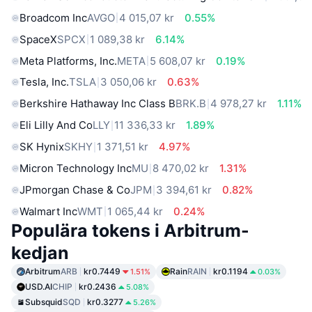
Broadcom Inc
AVGO
4 015,07 kr
0.55%
SpaceX
SPCX
1 089,38 kr
6.14%
Meta Platforms, Inc.
META
5 608,07 kr
0.19%
Tesla, Inc.
TSLA
3 050,06 kr
0.63%
Berkshire Hathaway Inc Class B
BRK.B
4 978,27 kr
1.11%
Eli Lilly And Co
LLY
11 336,33 kr
1.89%
SK Hynix
SKHY
1 371,51 kr
4.97%
Micron Technology Inc
MU
8 470,02 kr
1.31%
JPmorgan Chase & Co
JPM
3 394,61 kr
0.82%
Walmart Inc
WMT
1 065,44 kr
0.24%
Populära tokens i Arbitrum-
kedjan
Arbitrum
ARB
kr0.7449
Rain
RAIN
kr0.1194
1.51%
0.03%
USD.AI
CHIP
kr0.2436
5.08%
Subsquid
SQD
kr0.3277
5.26%