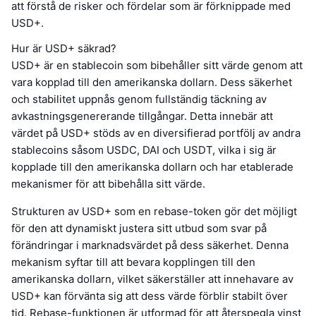
att förstå de risker och fördelar som är förknippade med
USD+.
Hur är USD+ säkrad?
USD+ är en stablecoin som bibehåller sitt värde genom att
vara kopplad till den amerikanska dollarn. Dess säkerhet
och stabilitet uppnås genom fullständig täckning av
avkastningsgenererande tillgångar. Detta innebär att
värdet på USD+ stöds av en diversifierad portfölj av andra
stablecoins såsom USDC, DAI och USDT, vilka i sig är
kopplade till den amerikanska dollarn och har etablerade
mekanismer för att bibehålla sitt värde.
Strukturen av USD+ som en rebase-token gör det möjligt
för den att dynamiskt justera sitt utbud som svar på
förändringar i marknadsvärdet på dess säkerhet. Denna
mekanism syftar till att bevara kopplingen till den
amerikanska dollarn, vilket säkerställer att innehavare av
USD+ kan förvänta sig att dess värde förblir stabilt över
tid. Rebase-funktionen är utformad för att återspegla vinst