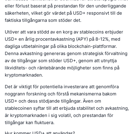
eller förlust baserat på prestandan för den underliggande
säkerheten, vilket gör värdet på USD+ responsivt till de
faktiska tillgångarna som stöder det.
Utöver att vara stödd av en korg av stablecoins erbjuder
USD+ en årlig procentavkastning (APY) på 8-12%, med
dagliga utbetalningar på olika blockchain-plattformar.
Denna avkastning genereras genom strategisk förvaltning
av de tillgångar som stöder USD+, genom att utnyttja
likviditets- och räntebärande möjligheter som finns på
kryptomarknaden.
Det är viktigt för potentiella investerare att genomföra
noggrann forskning och förstå mekanismerna bakom
USD+ och dess stödjande tillgångar. Även om
stablecoinen syftar till att erbjuda stabilitet och avkastning,
är kryptomarknaden i sig volatil, och prestandan för
tillgångar kan fluktuera.
Hur kommer USD+ att användas?