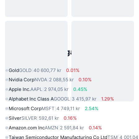
Populära tillgångar från den
verkliga världen
Gold
GOLD
40 600,77 kr
0.01%
Nvidia Corp
NVDA
2 088,55 kr
0.10%
Apple Inc.
AAPL
2 974,05 kr
0.45%
Alphabet Inc Class A
GOOGL
3 415,97 kr
1.29%
Microsoft Corp
MSFT
4 749,11 kr
2.54%
Silver
SILVER
592,61 kr
0.16%
Amazon.com Inc
AMZN
2 591,84 kr
0.14%
Taiwan Semiconductor Manufacturing Co Ltd
TSM
4 001,04