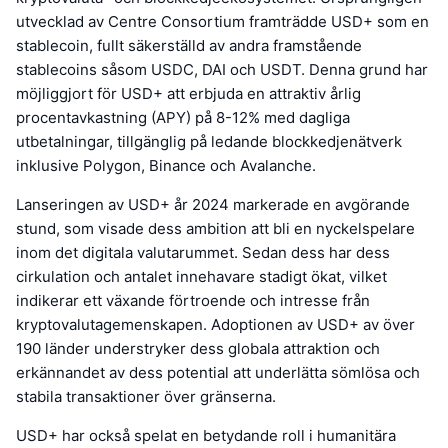
utvecklad av Centre Consortium framträdde USD+ som en
stablecoin, fullt säkerställd av andra framstående
stablecoins såsom USDC, DAI och USDT. Denna grund har
möjliggjort för USD+ att erbjuda en attraktiv årlig
procentavkastning (APY) på 8-12% med dagliga
utbetalningar, tillgänglig på ledande blockkedjenätverk
inklusive Polygon, Binance och Avalanche.
Lanseringen av USD+ år 2024 markerade en avgörande
stund, som visade dess ambition att bli en nyckelspelare
inom det digitala valutarummet. Sedan dess har dess
cirkulation och antalet innehavare stadigt ökat, vilket
indikerar ett växande förtroende och intresse från
kryptovalutagemenskapen. Adoptionen av USD+ av över
190 länder understryker dess globala attraktion och
erkännandet av dess potential att underlätta sömlösa och
stabila transaktioner över gränserna.
USD+ har också spelat en betydande roll i humanitära