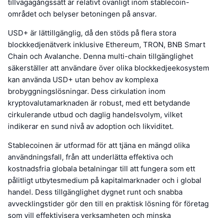
tillvägagångssätt är relativt ovanligt inom stablecoin-
området och belyser betoningen på ansvar.
USD+ är lättillgänglig, då den stöds på flera stora
blockkedjenätverk inklusive Ethereum, TRON, BNB Smart
Chain och Avalanche. Denna multi-chain tillgänglighet
säkerställer att användare över olika blockkedjeekosystem
kan använda USD+ utan behov av komplexa
brobyggningslösningar. Dess cirkulation inom
kryptovalutamarknaden är robust, med ett betydande
cirkulerande utbud och daglig handelsvolym, vilket
indikerar en sund nivå av adoption och likviditet.
Stablecoinen är utformad för att tjäna en mängd olika
användningsfall, från att underlätta effektiva och
kostnadsfria globala betalningar till att fungera som ett
pålitligt utbytesmedium på kapitalmarknader och i global
handel. Dess tillgänglighet dygnet runt och snabba
avvecklingstider gör den till en praktisk lösning för företag
som vill effektivisera verksamheten och minska