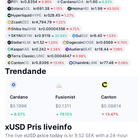
Pi
PI
kr0.8354
Cardano
ADA
kr1.90
5.90%
6.83%
Solana
SOL
kr691.38
Heima
HEI
kr1.98
1.15%
43.50%
Hyperliquid
HYPE
kr528.45
1.27%
Zcash
ZEC
kr4,794.79
1.22%
Shiba Inu
SHIB
kr0.00004356
4.72%
SKYAI
SKYAI
kr0.9118
Sui
SUI
kr6.40
32.84%
1.53%
Stellar
XLM
kr1.52
Dogecoin
DOGE
kr0.6569
1.20%
0.70%
Kaspa
KAS
kr0.242
Audiera
BEAT
kr18.44
2.58%
7.09%
Terra Classic
LUNC
kr0.0004647
0.98%
Canton
CC
kr0.8396
Chainlink
LINK
kr77.48
13.19%
0.06%
Trendande
Cardano
Fusionist
Canton
$0.1996
$0.1311
$0.08814
6.57%
79.15%
13.47%
xUSD Pris liveinfo
The live
xUSD price today
is kr 9.52 SEK with a 24-hour