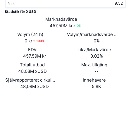
SEK
Trendande
Krypto-ETF:er
Skola
CMC MCP
Statistik för XUSD
Nytt
Marknadsvärde
Bitcoin ETF:er
x402
Nyheter
457,59M kr
0%
Krypto
Ethereum ETF:er
Volym (24 h)
Volym/marknadsvärde (24h)
Akademi
0 kr
0%
100%
Politik
FDV
Likv./Mark.värde
Teknisk analys
Analys
457,59M kr
0.02%
Sport
Totalt utbud
Max. tillgång
RSI
Videor
48,08M xUSD
--
Finans
MACD
Självrapporterat cirkulerande utbud
Innehavare
Ordlista
48,08M xUSD
5,8K
Teknik
Webbplats
Website
Whitepaper
Derivat
Kampanjer
NFT
Sociala medier
Översikt
Airdrops
Kontrakt
Övergripande NFT-statistik
0xe807...afca65
Likvidationer
3.5
Diamantbelöningar
Betyg (CertiK)