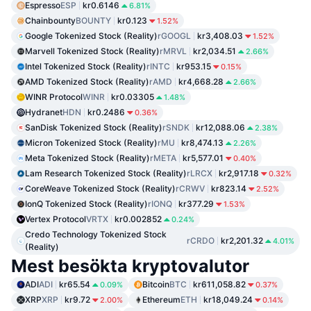
Espresso
ESP
kr0.6146
6.81%
Chainbounty
BOUNTY
kr0.123
1.52%
Google Tokenized Stock (Reality)
rGOOGL
kr3,408.03
1.52%
Marvell Tokenized Stock (Reality)
rMRVL
kr2,034.51
2.66%
Intel Tokenized Stock (Reality)
rINTC
kr953.15
0.15%
AMD Tokenized Stock (Reality)
rAMD
kr4,668.28
2.66%
WINR Protocol
WINR
kr0.03305
1.48%
Hydranet
HDN
kr0.2486
0.36%
SanDisk Tokenized Stock (Reality)
rSNDK
kr12,088.06
2.38%
Micron Tokenized Stock (Reality)
rMU
kr8,474.13
2.26%
Meta Tokenized Stock (Reality)
rMETA
kr5,577.01
0.40%
Lam Research Tokenized Stock (Reality)
rLRCX
kr2,917.18
0.32%
CoreWeave Tokenized Stock (Reality)
rCRWV
kr823.14
2.52%
IonQ Tokenized Stock (Reality)
rIONQ
kr377.29
1.53%
Vertex Protocol
VRTX
kr0.002852
0.24%
Credo Technology Tokenized Stock
rCRDO
kr2,201.32
4.01%
(Reality)
Mest besökta kryptovalutor
ADI
ADI
kr65.54
Bitcoin
BTC
kr611,058.82
0.09%
0.37%
XRP
XRP
kr9.72
Ethereum
ETH
kr18,049.24
2.00%
0.14%