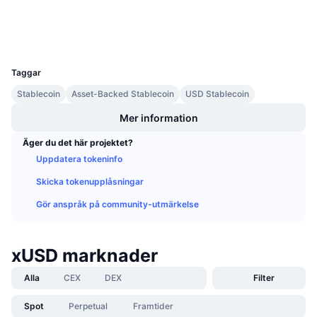
Kommande försäljningar
Explorers
arbiscan.io
Finansieringsräntor
Lär dig och tjäna
Wallets
UCID
20317
Kalendrar
Taggar
Stablecoin
Asset-Backed Stablecoin
USD Stablecoin
ICO-kalender
Mer information
Händelsekalender
Äger du det här projektet?
Uppdatera tokeninfo
Skicka tokenupplåsningar
Gör anspråk på community-utmärkelse
xUSD marknader
Alla
CEX
DEX
Filter
Spot
Perpetual
Framtider