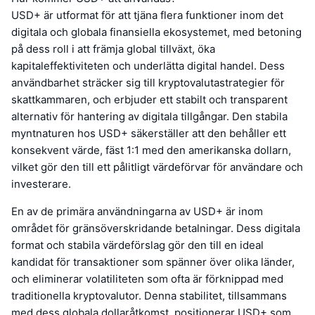
USD+ är utformat för att tjäna flera funktioner inom det
digitala och globala finansiella ekosystemet, med betoning
på dess roll i att främja global tillväxt, öka
kapitaleffektiviteten och underlätta digital handel. Dess
användbarhet sträcker sig till kryptovalutastrategier för
skattkammaren, och erbjuder ett stabilt och transparent
alternativ för hantering av digitala tillgångar. Den stabila
myntnaturen hos USD+ säkerställer att den behåller ett
konsekvent värde, fäst 1:1 med den amerikanska dollarn,
vilket gör den till ett pålitligt värdeförvar för användare och
investerare.
En av de primära användningarna av USD+ är inom
området för gränsöverskridande betalningar. Dess digitala
format och stabila värdeförslag gör den till en ideal
kandidat för transaktioner som spänner över olika länder,
och eliminerar volatiliteten som ofta är förknippad med
traditionella kryptovalutor. Denna stabilitet, tillsammans
med dess globala dollaråtkomst, positionerar USD+ som