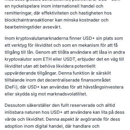
en nyckelspelare inom internationell handel och
remitteringar, där effektiviteten och hastigheten hos
blockchaintransaktioner kan minska kostnader och
bearbetningstider avsevärt.
Inom kryptovalutamarknaderna finner USD+ sin plats som
ett verktyg för likviditet och som en mekanism för att få
tillgång till lån. Genom att tillåta användare att låsa in andra
kryptovalutor som ETH eller USDT, erbjuder det en väg till
likviditet utan att behöva likvidera potentiellt
uppvärderande tillgångar. Denna funktion är särskilt
tilltalande inom det decentraliserade finansområdet
(DeFi), där USD+ kan användas för att hävstångsinvestera
eller skydda sig mot marknadsvolatilitet.
Dessutom säkerställer den fullt reserverade och alltid
inlösbara naturen hos USD+ att användare kan lita på dess
värde och likviditet. Denna aspekt är avgörande för dess
adoption inom digital handel, där handlare och