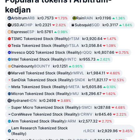
kedjan
Arbitrum
ARB
kr0.7573
Rain
RAIN
kr0.1196
1.73%
1.36%
USD.AI
CHIP
kr0.2321
Subsquid
SQD
kr0.3117
2.62%
1.84%
Espresso
ESP
kr0.5761
0.98%
TSMC Tokenized Stock (Reality)
rTSM
kr3,920.64
1.47%
Tesla Tokenized Stock (Reality)
rTSLA
kr3,056.84
1.09%
Invesco QQQ Tokenized Stock (Reality)
rQQQ
kr6,807.66
0.75%
Intel Tokenized Stock (Reality)
rINTC
kr955.73
2.62%
Chainbounty
BOUNTY
kr0.1251
0.95%
Marvell Tokenized Stock (Reality)
rMRVL
kr1,984.11
4.60%
SanDisk Tokenized Stock (Reality)
rSNDK
kr11,821.17
12.53%
Meta Tokenized Stock (Reality)
rMETA
kr5,605.86
0.10%
Micron Tokenized Stock (Reality)
rMU
kr8,296.67
1.62%
Hydranet
HDN
kr0.2498
3.69%
Super Micro Tokenized Stock (Reality)
rSMCI
kr287.68
4.68%
CoreWeave Tokenized Stock (Reality)
rCRWV
kr845.46
2.22%
Arm Tokenized Stock (Reality)
rARM
kr2,577.32
2.72%
Lam Research Tokenized Stock
rLRCX
kr2,929.96
3.45%
(Reality)