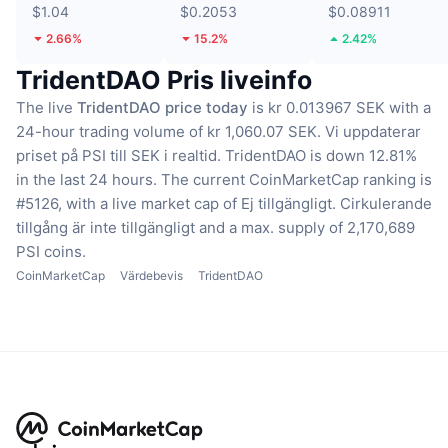
$1.04
$0.2053
$0.08911
2.66%
15.2%
2.42%
TridentDAO Pris liveinfo
The live
TridentDAO price today
is kr 0.013967 SEK with a
24-hour trading volume of kr 1,060.07 SEK.
Vi uppdaterar
priset på PSI till SEK i realtid.
TridentDAO is down 12.81%
in the last 24 hours.
The current CoinMarketCap ranking is
#5126, with a live market cap of Ej tillgängligt.
Cirkulerande
tillgång är inte tillgängligt
and a max. supply of 2,170,689
PSI coins.
CoinMarketCap
Värdebevis
TridentDAO