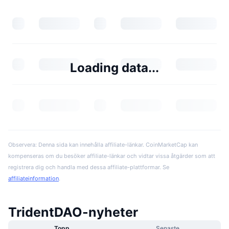
Loading data...
Observera: Denna sida kan innehålla affiliate-länkar. CoinMarketCap kan
kompenseras om du besöker affiliate-länkar och vidtar vissa åtgärder som att
registrera dig och handla med dessa affiliate-plattformar. Se
affiliateinformation
.
TridentDAO-nyheter
Topp
Senaste