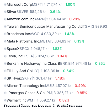
Microsoft Corp
MSFT
4 717,74 kr
1.80%
Silver
SILVER
584,46 kr
0.64%
Amazon.com Inc
AMZN
2 584,44 kr
0.29%
Taiwan Semiconductor Manufacturing Co Ltd
TSM
3 989,93
Broadcom Inc
AVGO
4 033,39 kr
1.43%
Meta Platforms, Inc.
META
5 604,63 kr
0.13%
SpaceX
SPCX
1 048,17 kr
1.83%
Tesla, Inc.
TSLA
3 024,98 kr
1.04%
Berkshire Hathaway Inc Class B
BRK.B
4 974,48 kr
0.85%
Eli Lilly And Co
LLY
11 193,39 kr
0.64%
SK Hynix
SKHY
1 361,47 kr
5.18%
Micron Technology Inc
MU
8 457,07 kr
0.40%
JPmorgan Chase & Co
JPM
3 386,27 kr
0.85%
Walmart Inc
WMT
1 059,27 kr
0.82%
Populära tokens i Arbitrum-