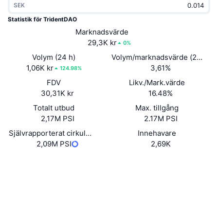
SEK
Trendande
Krypto-ETF:er
Skola
CMC MCP
Statistik för TridentDAO
Nytt
Marknadsvärde
Bitcoin ETF:er
x402
Nyheter
29,3K kr
0%
Krypto
Ethereum ETF:er
Volym (24 h)
Volym/marknadsvärde (24h)
Akademi
1,06K kr
3,61%
124.98%
Politik
FDV
Likv./Mark.värde
Teknisk analys
Analys
30,31K kr
16.48%
Sport
Totalt utbud
Max. tillgång
RSI
Videor
2,17M PSI
2.17M PSI
Finans
MACD
Självrapporterat cirkulerande utbud
Innehavare
Ordlista
2,09M PSI
2,69K
Teknik
Webbplats
Website
Derivat
Kampanjer
Sociala medier
NFT
Översikt
Airdrops
Kontrakt
0x602e...eaea8a
2.8
Betyg (CertiK)
Övergripande NFT-statistik
Likvidationer
Diamantbelöningar
Explorers
arbiscan.io