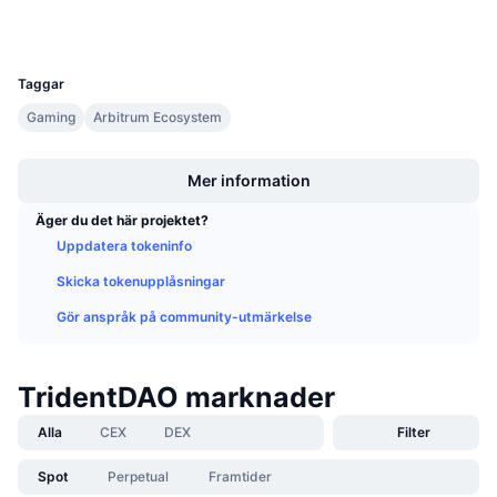
Wallets
Kommande försäljningar
Finansieringsräntor
Lär dig och tjäna
UCID
23412
Taggar
Kalendrar
Gaming
Arbitrum Ecosystem
Boost
ICO-kalender
Mer information
Händelsekalender
Äger du det här projektet?
Uppdatera tokeninfo
Skicka tokenupplåsningar
Gör anspråk på community-utmärkelse
TridentDAO marknader
Alla
CEX
DEX
Filter
Spot
Perpetual
Framtider