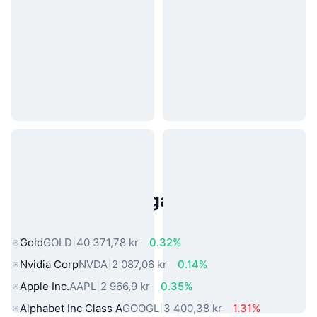
Populära tillgångar från den
verkliga världen
Gold
GOLD
40 371,78 kr
0.32%
Nvidia Corp
NVDA
2 087,06 kr
0.14%
Apple Inc.
AAPL
2 966,9 kr
0.35%
Alphabet Inc Class A
GOOGL
3 400,38 kr
1.31%