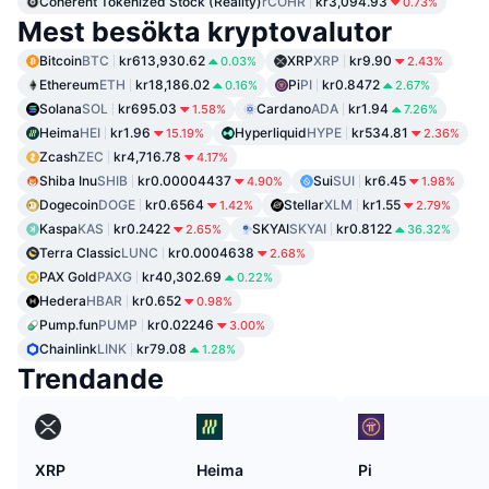
Coherent Tokenized Stock (Reality)
rCOHR
kr3,094.93
0.73%
Mest besökta kryptovalutor
Bitcoin
BTC
kr613,930.62
XRP
XRP
kr9.90
0.03%
2.43%
Ethereum
ETH
kr18,186.02
Pi
PI
kr0.8472
0.16%
2.67%
Solana
SOL
kr695.03
Cardano
ADA
kr1.94
1.58%
7.26%
Heima
HEI
kr1.96
Hyperliquid
HYPE
kr534.81
15.19%
2.36%
Zcash
ZEC
kr4,716.78
4.17%
Shiba Inu
SHIB
kr0.00004437
Sui
SUI
kr6.45
4.90%
1.98%
Dogecoin
DOGE
kr0.6564
Stellar
XLM
kr1.55
1.42%
2.79%
Kaspa
KAS
kr0.2422
SKYAI
SKYAI
kr0.8122
2.65%
36.32%
Terra Classic
LUNC
kr0.0004638
2.68%
PAX Gold
PAXG
kr40,302.69
0.22%
Hedera
HBAR
kr0.652
0.98%
Pump.fun
PUMP
kr0.02246
3.00%
Chainlink
LINK
kr79.08
1.28%
Trendande
XRP
Heima
Pi