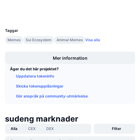
Kommande försäljningar
Finansieringsräntor
Lär dig och tjäna
Wallets
UCID
33258
Kalendrar
Taggar
Memes
Sui Ecosystem
Animal Memes
Visa alla
ICO-kalender
Boost
Mer information
Händelsekalender
Äger du det här projektet?
Uppdatera tokeninfo
Skicka tokenupplåsningar
Gör anspråk på community-utmärkelse
sudeng marknader
Alla
CEX
DEX
Filter