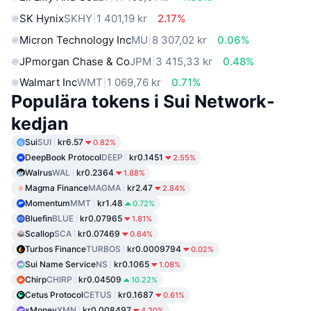
SK Hynix
SKHY
1 401,19 kr
2.17%
Micron Technology Inc
MU
8 307,02 kr
0.06%
JPmorgan Chase & Co
JPM
3 415,33 kr
0.48%
Walmart Inc
WMT
1 069,76 kr
0.71%
Populära tokens i Sui Network-
kedjan
Sui
SUI
kr6.57
0.82%
DeepBook Protocol
DEEP
kr0.1451
2.55%
Walrus
WAL
kr0.2364
1.88%
Magma Finance
MAGMA
kr2.47
2.84%
Momentum
MMT
kr1.48
0.72%
Bluefin
BLUE
kr0.07965
1.81%
Scallop
SCA
kr0.07469
0.64%
Turbos Finance
TURBOS
kr0.0009794
0.02%
Sui Name Service
NS
kr0.1065
1.08%
Chirp
CHIRP
kr0.04509
10.22%
Cetus Protocol
CETUS
kr0.1687
0.61%
xMoney
XMN
kr0.008497
4.20%