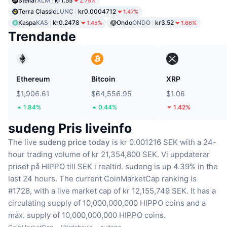
Stellar
XLM
kr1.55
2.75%
Terra Classic
LUNC
kr0.0004712
1.47%
Kaspa
KAS
kr0.2478
Ondo
ONDO
kr3.52
1.45%
1.66%
Trendande
Ethereum
Bitcoin
XRP
$1,906.61
$64,556.95
$1.06
1.84%
0.44%
1.42%
sudeng Pris liveinfo
The live
sudeng price today
is kr 0.001216 SEK with a 24-
hour trading volume of kr 21,354,800 SEK.
Vi uppdaterar
priset på HIPPO till SEK i realtid.
sudeng is up 4.39% in the
last 24 hours.
The current CoinMarketCap ranking is
#1728, with a live market cap of kr 12,155,749 SEK.
It has a
circulating supply of 10,000,000,000 HIPPO coins
and a
max. supply of 10,000,000,000 HIPPO coins.