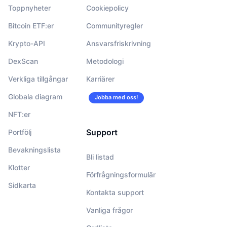
Toppnyheter
Cookiepolicy
Bitcoin ETF:er
Communityregler
Krypto-API
Ansvarsfriskrivning
DexScan
Metodologi
Verkliga tillgångar
Karriärer
Globala diagram
Jobba med oss!
NFT:er
Support
Portfölj
Bevakningslista
Bli listad
Klotter
Förfrågningsformulär
Sidkarta
Kontakta support
Vanliga frågor