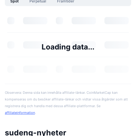
Spot
Perpetual
Framtider
Loading data...
Observera: Denna sida kan innehålla affiliate-länkar. CoinMarketCap kan
kompenseras om du besöker affiliate-länkar och vidtar vissa åtgärder som att
registrera dig och handla med dessa affiliate-plattformar. Se
affiliateinformation
.
sudeng-nyheter