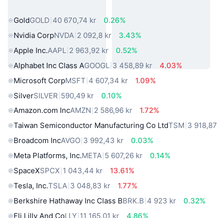
verkliga världen
Gold
GOLD
40 670,74 kr
0.26%
Nvidia Corp
NVDA
2 092,8 kr
3.43%
Apple Inc.
AAPL
2 963,92 kr
0.52%
Alphabet Inc Class A
GOOGL
3 458,89 kr
4.03%
Microsoft Corp
MSFT
4 607,34 kr
1.09%
Silver
SILVER
590,49 kr
0.10%
Amazon.com Inc
AMZN
2 586,96 kr
1.72%
Taiwan Semiconductor Manufacturing Co Ltd
TSM
3 918,87
Broadcom Inc
AVGO
3 992,43 kr
0.03%
Meta Platforms, Inc.
META
5 607,26 kr
0.14%
SpaceX
SPCX
1 043,44 kr
13.61%
Tesla, Inc.
TSLA
3 048,83 kr
1.77%
Berkshire Hathaway Inc Class B
BRK.B
4 923 kr
0.32%
Eli Lilly And Co
LLY
11 165,01 kr
4.86%