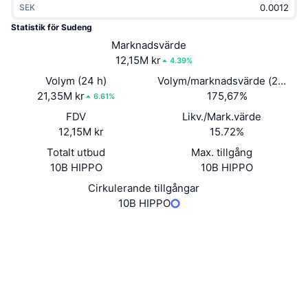
SEK
Trendande
Krypto-ETF:er
Skola
CMC MCP
Statistik för Sudeng
Nytt
Marknadsvärde
Bitcoin ETF:er
x402
Nyheter
12,15M kr
4.39%
Krypto
Ethereum ETF:er
Volym (24 h)
Volym/marknadsvärde (24h)
Akademi
21,35M kr
175,67%
6.61%
Politik
FDV
Likv./Mark.värde
Teknisk analys
Analys
12,15M kr
15.72%
Sport
Totalt utbud
Max. tillgång
RSI
Videor
10B HIPPO
10B HIPPO
Finans
MACD
Cirkulerande tillgångar
Ordlista
10B HIPPO
Teknik
Webbplats
Website
Derivat
Kampanjer
Sociala medier
NFT
Översikt
Kontrakt
0x8993...SUDENG
Airdrops
3.1
Betyg (CertiK)
Övergripande NFT-statistik
Likvidationer
suivision.xyz
Diamantbelöningar
Explorers