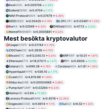
Axol
AXOL
kr0.005708
0.39%
Suilend
SEND
kr0.4704
1.17%
NAVI Protocol
NAVX
kr0.07479
5.49%
SEED
SEED
kr0.00425
LOFI
LOFI
kr0.03461
0.79%
1.25%
Ika
IKA
kr0.02546
IDNGold
IDNG
kr47.13
6.33%
3.20%
MemeFi
MEMEFI
kr0.0005881
0.32%
Mest besökta kryptovalutor
Casper
CSPR
kr0.01744
2.70%
ZIGChain
ZIG
kr0.3838
0.75%
Bitcoin
BTC
kr612,040.13
XRP
XRP
kr10.01
0.01%
1.97%
Ethereum
ETH
kr18,070.11
Pi
PI
kr0.8906
1.37%
12.13%
Solana
SOL
kr699.38
Cardano
ADA
kr1.81
0.78%
1.30%
Hyperliquid
HYPE
kr536.10
1.77%
Zcash
ZEC
kr4,819.88
1.00%
Shiba Inu
SHIB
kr0.00004566
3.66%
Pump.fun
PUMP
kr0.02294
0.23%
Heima
HEI
kr2.64
71.36%
Lorenzo Protocol
BANK
kr0.4018
22.00%
Dogecoin
DOGE
kr0.6614
Sui
SUI
kr6.52
1.11%
1.32%