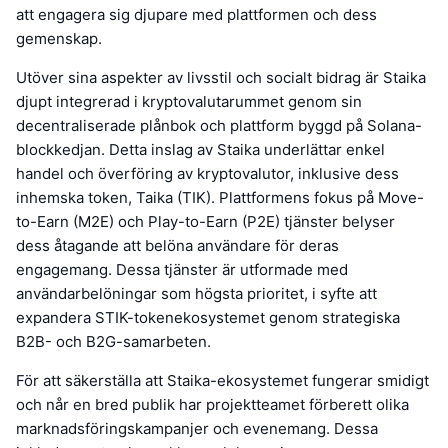
att engagera sig djupare med plattformen och dess
gemenskap.
Utöver sina aspekter av livsstil och socialt bidrag är Staika
djupt integrerad i kryptovalutarummet genom sin
decentraliserade plånbok och plattform byggd på Solana-
blockkedjan. Detta inslag av Staika underlättar enkel
handel och överföring av kryptovalutor, inklusive dess
inhemska token, Taika (TIK). Plattformens fokus på Move-
to-Earn (M2E) och Play-to-Earn (P2E) tjänster belyser
dess åtagande att belöna användare för deras
engagemang. Dessa tjänster är utformade med
användarbelöningar som högsta prioritet, i syfte att
expandera STIK-tokenekosystemet genom strategiska
B2B- och B2G-samarbeten.
För att säkerställa att Staika-ekosystemet fungerar smidigt
och når en bred publik har projektteamet förberett olika
marknadsföringskampanjer och evenemang. Dessa