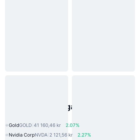
Populära tillgångar från den
verkliga världen
Gold
GOLD
41 160,46 kr
2.07%
Nvidia Corp
NVDA
2 121,56 kr
2.27%