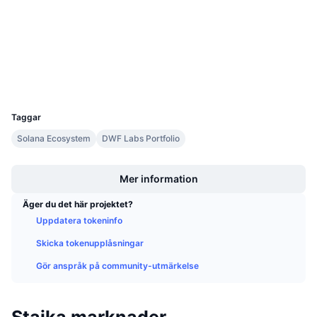
Kommande försäljningar
solscan.io
Finansieringsräntor
Lär dig och tjäna
Explorers
Wallets
Kalendrar
UCID
23951
ICO-kalender
Taggar
Händelsekalender
Solana Ecosystem
DWF Labs Portfolio
Boost
Mer information
Äger du det här projektet?
Uppdatera tokeninfo
Skicka tokenupplåsningar
Gör anspråk på community-utmärkelse
Staika marknader