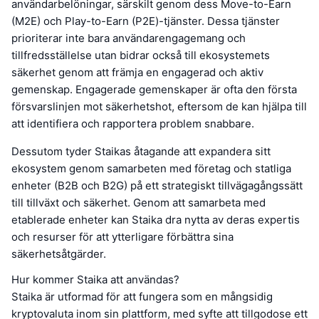
användarbelöningar, särskilt genom dess Move-to-Earn
(M2E) och Play-to-Earn (P2E)-tjänster. Dessa tjänster
prioriterar inte bara användarengagemang och
tillfredsställelse utan bidrar också till ekosystemets
säkerhet genom att främja en engagerad och aktiv
gemenskap. Engagerade gemenskaper är ofta den första
försvarslinjen mot säkerhetshot, eftersom de kan hjälpa till
att identifiera och rapportera problem snabbare.
Dessutom tyder Staikas åtagande att expandera sitt
ekosystem genom samarbeten med företag och statliga
enheter (B2B och B2G) på ett strategiskt tillvägagångssätt
till tillväxt och säkerhet. Genom att samarbeta med
etablerade enheter kan Staika dra nytta av deras expertis
och resurser för att ytterligare förbättra sina
säkerhetsåtgärder.
Hur kommer Staika att användas?
Staika är utformad för att fungera som en mångsidig
kryptovaluta inom sin plattform, med syfte att tillgodose ett