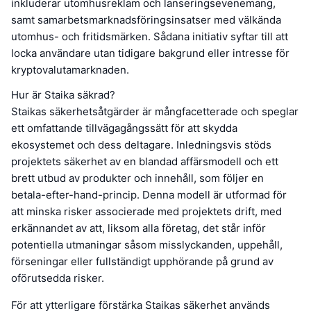
inkluderar utomhusreklam och lanseringsevenemang,
samt samarbetsmarknadsföringsinsatser med välkända
utomhus- och fritidsmärken. Sådana initiativ syftar till att
locka användare utan tidigare bakgrund eller intresse för
kryptovalutamarknaden.
Hur är Staika säkrad?
Staikas säkerhetsåtgärder är mångfacetterade och speglar
ett omfattande tillvägagångssätt för att skydda
ekosystemet och dess deltagare. Inledningsvis stöds
projektets säkerhet av en blandad affärsmodell och ett
brett utbud av produkter och innehåll, som följer en
betala-efter-hand-princip. Denna modell är utformad för
att minska risker associerade med projektets drift, med
erkännandet av att, liksom alla företag, det står inför
potentiella utmaningar såsom misslyckanden, uppehåll,
förseningar eller fullständigt upphörande på grund av
oförutsedda risker.
För att ytterligare förstärka Staikas säkerhet används