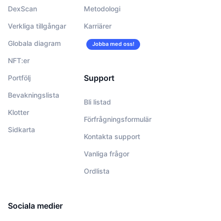
DexScan
Metodologi
Verkliga tillgångar
Karriärer
Globala diagram
Jobba med oss!
NFT:er
Support
Portfölj
Bevakningslista
Bli listad
Klotter
Förfrågningsformulär
Sidkarta
Kontakta support
Vanliga frågor
Ordlista
Sociala medier