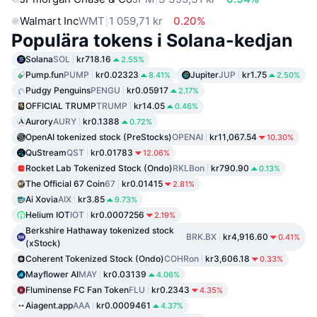
Walmart Inc
WMT
1 059,71 kr
0.20%
Populära tokens i Solana-kedjan
Solana
SOL
kr718.16
2.55%
Pump.fun
PUMP
kr0.02323
Jupiter
JUP
kr1.75
8.41%
2.50%
Pudgy Penguins
PENGU
kr0.05917
2.17%
OFFICIAL TRUMP
TRUMP
kr14.05
0.46%
Aurory
AURY
kr0.1388
0.72%
OpenAI tokenized stock (PreStocks)
OPENAI
kr11,067.54
10.30%
QuStream
QST
kr0.01783
12.06%
Rocket Lab Tokenized Stock (Ondo)
RKLBon
kr790.90
0.13%
The Official 67 Coin
67
kr0.01415
2.81%
Ai Xovia
AIX
kr3.85
9.73%
Helium IOT
IOT
kr0.0007256
2.19%
Berkshire Hathaway tokenized stock
BRK.BX
kr4,916.60
0.41%
(xStock)
Coherent Tokenized Stock (Ondo)
COHRon
kr3,606.18
0.33%
Mayflower AI
MAY
kr0.03139
4.06%
Fluminense FC Fan Token
FLU
kr0.2343
4.35%
Aiagent.app
AAA
kr0.0009461
4.37%