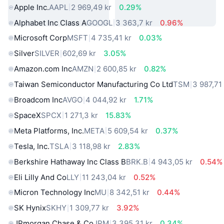
Apple Inc.
AAPL
2 969,49 kr
0.29%
Alphabet Inc Class A
GOOGL
3 363,7 kr
0.96%
Microsoft Corp
MSFT
4 735,41 kr
0.03%
Silver
SILVER
602,69 kr
3.05%
Amazon.com Inc
AMZN
2 600,85 kr
0.82%
Taiwan Semiconductor Manufacturing Co Ltd
TSM
3 987,71
Broadcom Inc
AVGO
4 044,92 kr
1.71%
SpaceX
SPCX
1 271,3 kr
15.83%
Meta Platforms, Inc.
META
5 609,54 kr
0.37%
Tesla, Inc.
TSLA
3 118,98 kr
2.83%
Berkshire Hathaway Inc Class B
BRK.B
4 943,05 kr
0.54%
Eli Lilly And Co
LLY
11 243,04 kr
0.52%
Micron Technology Inc
MU
8 342,51 kr
0.44%
SK Hynix
SKHY
1 309,77 kr
3.92%
JPmorgan Chase & Co
JPM
3 395,31 kr
0.34%