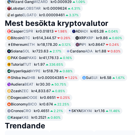
Wizard Gang
WIZARD
kr0.000929
1.09%
Lobstar
LOBSTAR
kr0.0009624
4.31%
el gato
ELGATO
kr0.00009461
3.37%
Mest besökta kryptovalutor
Casper
CSPR
kr0.01813
ADI
ADI
kr65.28
1.98%
0.04%
Bitcoin
BTC
kr614,344.57
XRP
XRP
kr9.86
0.26%
0.60%
Ethereum
ETH
kr18,178.20
Pi
PI
kr0.8647
0.12%
0.24%
Solana
SOL
kr723.63
Cardano
ADA
kr1.88
2.17%
0.63%
PAX Gold
PAXG
kr41,176.13
0.16%
Tutorial
TUT
kr1.97
336.65%
Hyperliquid
HYPE
kr518.79
0.68%
Shiba Inu
SHIB
kr0.00004385
Sui
SUI
kr6.58
1.22%
1.67%
Audiera
BEAT
kr30.30
50.75%
Zcash
ZEC
kr4,833.67
0.85%
Dogecoin
DOGE
kr0.6651
0.25%
Biconomy
BICO
kr0.674
22.25%
Cronos
CRO
kr0.4651
SKYAI
SKYAI
kr1.16
2.21%
11.46%
Kaspa
KAS
kr0.2521
0.60%
Trendande