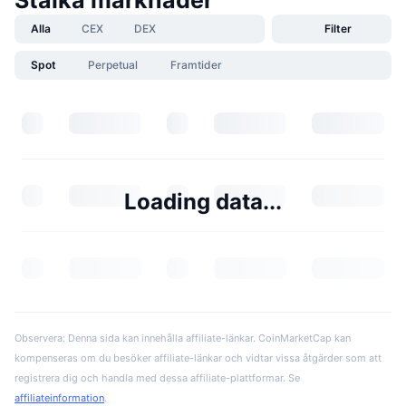
Alla
CEX
DEX
Filter
Spot
Perpetual
Framtider
Loading data...
Observera: Denna sida kan innehålla affiliate-länkar. CoinMarketCap kan
kompenseras om du besöker affiliate-länkar och vidtar vissa åtgärder som att
registrera dig och handla med dessa affiliate-plattformar. Se
affiliateinformation
.