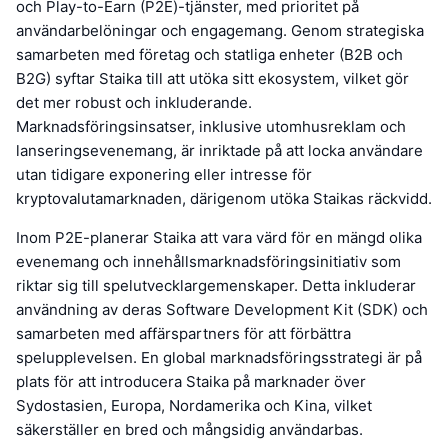
och Play-to-Earn (P2E)-tjänster, med prioritet på
användarbelöningar och engagemang. Genom strategiska
samarbeten med företag och statliga enheter (B2B och
B2G) syftar Staika till att utöka sitt ekosystem, vilket gör
det mer robust och inkluderande.
Marknadsföringsinsatser, inklusive utomhusreklam och
lanseringsevenemang, är inriktade på att locka användare
utan tidigare exponering eller intresse för
kryptovalutamarknaden, därigenom utöka Staikas räckvidd.
Inom P2E-planerar Staika att vara värd för en mängd olika
evenemang och innehållsmarknadsföringsinitiativ som
riktar sig till spelutvecklargemenskaper. Detta inkluderar
användning av deras Software Development Kit (SDK) och
samarbeten med affärspartners för att förbättra
spelupplevelsen. En global marknadsföringsstrategi är på
plats för att introducera Staika på marknader över
Sydostasien, Europa, Nordamerika och Kina, vilket
säkerställer en bred och mångsidig användarbas.