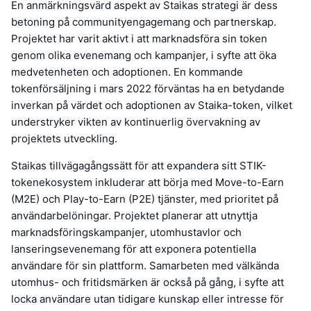
En anmärkningsvärd aspekt av Staikas strategi är dess
betoning på communityengagemang och partnerskap.
Projektet har varit aktivt i att marknadsföra sin token
genom olika evenemang och kampanjer, i syfte att öka
medvetenheten och adoptionen. En kommande
tokenförsäljning i mars 2022 förväntas ha en betydande
inverkan på värdet och adoptionen av Staika-token, vilket
understryker vikten av kontinuerlig övervakning av
projektets utveckling.
Staikas tillvägagångssätt för att expandera sitt STIK-
tokenekosystem inkluderar att börja med Move-to-Earn
(M2E) och Play-to-Earn (P2E) tjänster, med prioritet på
användarbelöningar. Projektet planerar att utnyttja
marknadsföringskampanjer, utomhustavlor och
lanseringsevenemang för att exponera potentiella
användare för sin plattform. Samarbeten med välkända
utomhus- och fritidsmärken är också på gång, i syfte att
locka användare utan tidigare kunskap eller intresse för