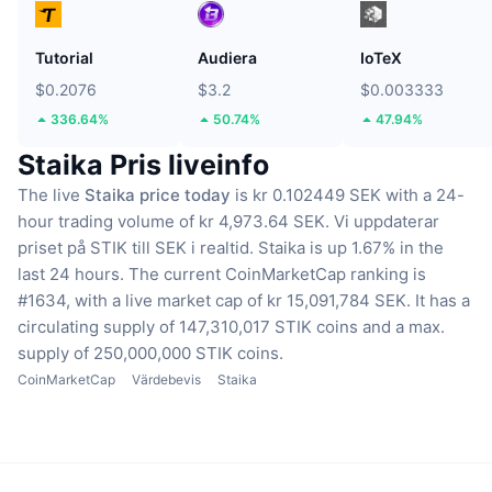
Tutorial
Audiera
IoTeX
$0.2076
$3.2
$0.003333
336.64%
50.74%
47.94%
Staika Pris liveinfo
The live
Staika price today
is kr 0.102449 SEK with a 24-
hour trading volume of kr 4,973.64 SEK.
Vi uppdaterar
priset på STIK till SEK i realtid.
Staika is up 1.67% in the
last 24 hours.
The current CoinMarketCap ranking is
#1634, with a live market cap of kr 15,091,784 SEK.
It has a
circulating supply of 147,310,017 STIK coins
and a max.
supply of 250,000,000 STIK coins.
CoinMarketCap
Värdebevis
Staika