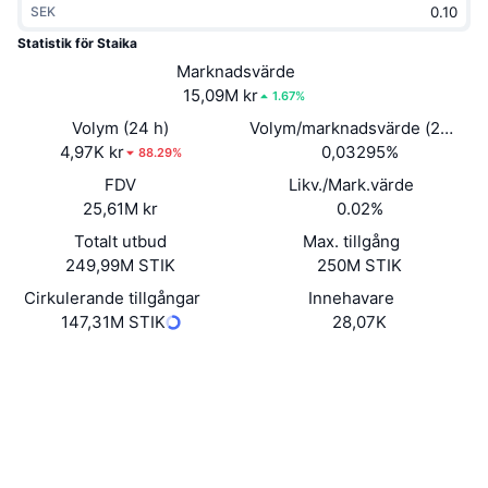
SEK
Trendande
Krypto-ETF:er
Skola
CMC MCP
Statistik för Staika
Nytt
Marknadsvärde
Bitcoin ETF:er
x402
Nyheter
15,09M kr
1.67%
Krypto
Ethereum ETF:er
Volym (24 h)
Volym/marknadsvärde (24h)
Akademi
4,97K kr
0,03295%
88.29%
Politik
FDV
Likv./Mark.värde
Teknisk analys
Analys
25,61M kr
0.02%
Sport
Totalt utbud
Max. tillgång
RSI
Videor
249,99M STIK
250M STIK
Finans
MACD
Cirkulerande tillgångar
Innehavare
Ordlista
147,31M STIK
28,07K
Teknik
Webbplats
Website
Whitepaper
Derivat
Kampanjer
Sociala medier
NFT
Översikt
Kontrakt
8BMzMi...WRcVje
Airdrops
4.0
Betyg (CertiK)
Övergripande NFT-statistik
Audits
Likvidationer
Diamantbelöningar