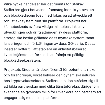
Vilka nyckelhändelser har det funnits för Staika?
Staika har gjort betydande framsteg inom kryptovaluta-
och blockkedjeområdet, med fokus på att utveckla ett
robust ekosystem runt sin plattform. Projektet har
kännetecknats av flera viktiga milstolpar, inklusive
utvecklingen och driftsättningen av dess plattform,
strategiska beslut gällande dess myntekosystem, samt
lanseringen och förbättringen av dess GO-serie. Dessa
insatser syftar till att etablera en aktivitetsbaserad
livsstilstjänsteplattform och att främja ett pålitligt
blockkedjeekosystem.
Projektets färdplan är dock föremål för potentiella risker
och förändringar, vilket belyser den dynamiska naturen
hos kryptovalutasektorn. Staikas ambition sträcker sig till
att bilda partnerskap med olika tjänsteföretag, därigenom
skapande en gynnsam miljö för utvecklare och partners att
engagera sig med dess plattform.