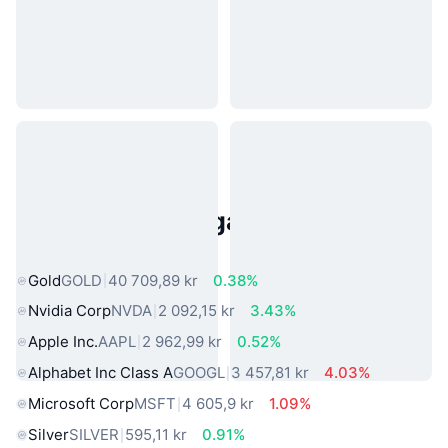
Populära tillgångar från den
verkliga världen
Gold
GOLD
40 709,89 kr
0.38%
Nvidia Corp
NVDA
2 092,15 kr
3.43%
Apple Inc.
AAPL
2 962,99 kr
0.52%
Alphabet Inc Class A
GOOGL
3 457,81 kr
4.03%
Microsoft Corp
MSFT
4 605,9 kr
1.09%
Silver
SILVER
595,11 kr
0.91%