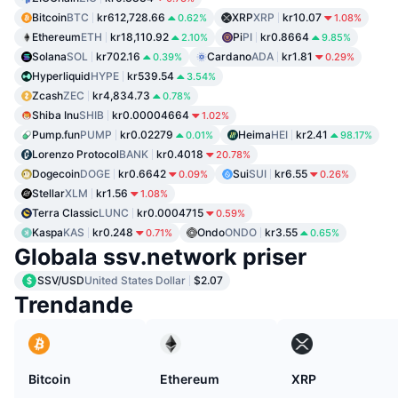
Bitcoin
BTC
kr612,728.66
XRP
XRP
kr10.07
0.62%
1.08%
Ethereum
ETH
kr18,110.92
Pi
PI
kr0.8664
2.10%
9.85%
Solana
SOL
kr702.16
Cardano
ADA
kr1.81
0.39%
0.29%
Hyperliquid
HYPE
kr539.54
3.54%
Zcash
ZEC
kr4,834.73
0.78%
Shiba Inu
SHIB
kr0.00004664
1.02%
Pump.fun
PUMP
kr0.02279
Heima
HEI
kr2.41
0.01%
98.17%
Lorenzo Protocol
BANK
kr0.4018
20.78%
Dogecoin
DOGE
kr0.6642
Sui
SUI
kr6.55
0.09%
0.26%
Stellar
XLM
kr1.56
1.08%
Terra Classic
LUNC
kr0.0004715
0.59%
Kaspa
KAS
kr0.248
Ondo
ONDO
kr3.55
0.71%
0.65%
Globala ssv.network priser
SSV/USD
United States Dollar
$2.07
Trendande
Bitcoin
Ethereum
XRP