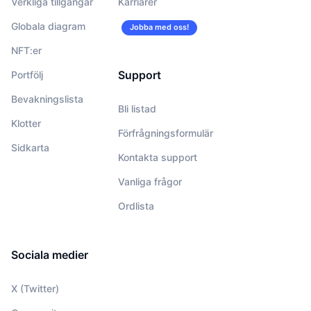
Verkliga tillgångar
Karriärer
Globala diagram
Jobba med oss!
NFT:er
Support
Portfölj
Bevakningslista
Bli listad
Klotter
Förfrågningsformulär
Sidkarta
Kontakta support
Vanliga frågor
Ordlista
Sociala medier
X (Twitter)