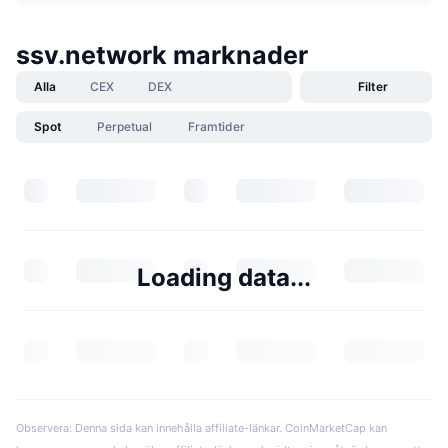
ssv.network marknader
Alla
CEX
DEX
Filter
Spot
Perpetual
Framtider
Loading data...
Observera: Denna sida kan innehålla affiliate-länkar. CoinMarketCap kan