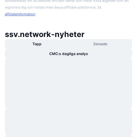
kompenseras om du besöker affiliate-länkar och vidtar vissa åtgärder som att
registrera dig och handla med dessa affiliate-plattformar. Se
affiliateinformation
.
ssv.network-nyheter
Topp
Senaste
CMC:s dagliga analys