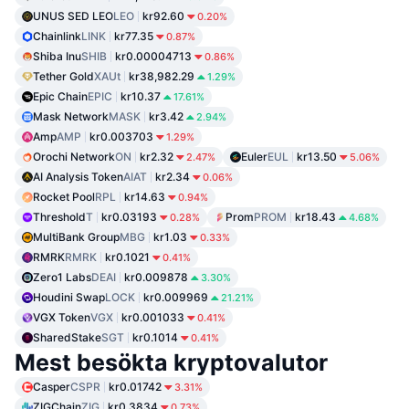
UNUS SED LEO
LEO
kr92.60
0.20%
Chainlink
LINK
kr77.35
0.87%
Shiba Inu
SHIB
kr0.00004713
0.86%
Tether Gold
XAUt
kr38,982.29
1.29%
Epic Chain
EPIC
kr10.37
17.61%
Mask Network
MASK
kr3.42
2.94%
Amp
AMP
kr0.003703
1.29%
Orochi Network
ON
kr2.32
Euler
EUL
kr13.50
2.47%
5.06%
AI Analysis Token
AIAT
kr2.34
0.06%
Rocket Pool
RPL
kr14.63
0.94%
Threshold
T
kr0.03193
Prom
PROM
kr18.43
0.28%
4.68%
MultiBank Group
MBG
kr1.03
0.33%
RMRK
RMRK
kr0.1021
0.41%
Zero1 Labs
DEAI
kr0.009878
3.30%
Houdini Swap
LOCK
kr0.009969
21.21%
VGX Token
VGX
kr0.001033
0.41%
SharedStake
SGT
kr0.1014
0.41%
Mest besökta kryptovalutor
Casper
CSPR
kr0.01742
3.31%
ZIGChain
ZIG
kr0.3834
0.73%