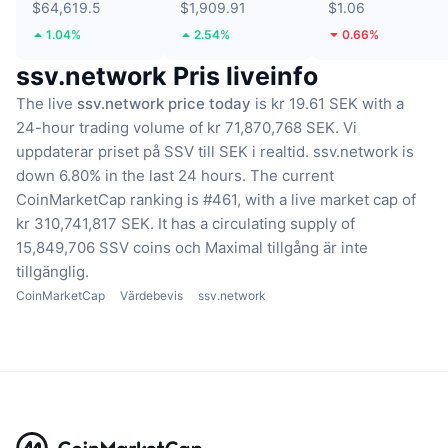
$64,619.5
$1,909.91
$1.06
1.04%
2.54%
0.66%
ssv.network Pris liveinfo
The live
ssv.network price today
is kr 19.61 SEK with a
24-hour trading volume of kr 71,870,768 SEK.
Vi
uppdaterar priset på SSV till SEK i realtid.
ssv.network is
down 6.80% in the last 24 hours.
The current
CoinMarketCap ranking is #461, with a live market cap of
kr 310,741,817 SEK.
It has a circulating supply of
15,849,706 SSV coins
och Maximal tillgång är inte
tillgänglig.
CoinMarketCap
Värdebevis
ssv.network