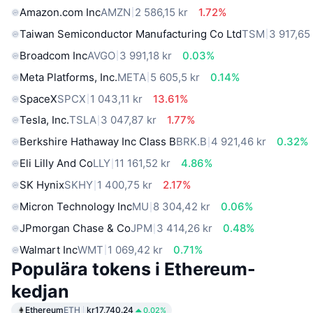
Amazon.com Inc
AMZN
2 586,15 kr
1.72%
Taiwan Semiconductor Manufacturing Co Ltd
TSM
3 917,65
Broadcom Inc
AVGO
3 991,18 kr
0.03%
Meta Platforms, Inc.
META
5 605,5 kr
0.14%
SpaceX
SPCX
1 043,11 kr
13.61%
Tesla, Inc.
TSLA
3 047,87 kr
1.77%
Berkshire Hathaway Inc Class B
BRK.B
4 921,46 kr
0.32%
Eli Lilly And Co
LLY
11 161,52 kr
4.86%
SK Hynix
SKHY
1 400,75 kr
2.17%
Micron Technology Inc
MU
8 304,42 kr
0.06%
JPmorgan Chase & Co
JPM
3 414,26 kr
0.48%
Walmart Inc
WMT
1 069,42 kr
0.71%
Populära tokens i Ethereum-
kedjan
Ethereum
ETH
kr17,740.24
0.02%