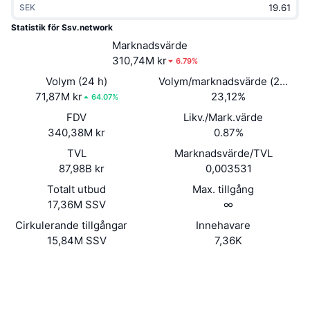
SEK
Trendande
Krypto-ETF:er
Skola
CMC MCP
Statistik för Ssv.network
Nytt
Marknadsvärde
Bitcoin ETF:er
x402
Nyheter
310,74M kr
6.79%
Krypto
Ethereum ETF:er
Volym (24 h)
Volym/marknadsvärde (24h)
Akademi
71,87M kr
23,12%
64.07%
Politik
FDV
Likv./Mark.värde
Teknisk analys
Analys
340,38M kr
0.87%
Sport
TVL
Marknadsvärde/TVL
RSI
Videor
87,98B kr
0,003531
Finans
MACD
Totalt utbud
Max. tillgång
Ordlista
17,36M SSV
∞
Teknik
Cirkulerande tillgångar
Innehavare
Derivat
Kampanjer
15,84M SSV
7,36K
NFT
Översikt
Webbplats
Airdrops
Website
Whitepaper
Sociala medier
Övergripande NFT-statistik
Likvidationer
Diamantbelöningar
Kontrakt
0x9D65...917f54