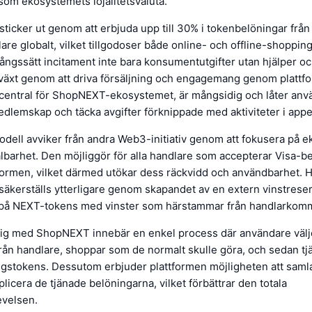
om ekosystemets lojalitetsvaluta.
sticker ut genom att erbjuda upp till 30% i tokenbelöningar från 
are globalt, vilket tillgodoser både online- och offline-shoppin
gångssätt incitament inte bara konsumentutgifter utan hjälper oc
llväxt genom att driva försäljning och engagemang genom platt
 central för ShopNEXT-ekosystemet, är mångsidig och låter anv
dlemskap och täcka avgifter förknippade med aktiviteter i appe
ell avviker från andra Web3-initiativ genom att fokusera på 
lbarhet. Den möjliggör för alla handlare som accepterar Visa-be
formen, vilket därmed utökar dess räckvidd och användbarhet. H
äkerställs ytterligare genom skapandet av en extern vinstrese
 på NEXT-tokens med vinster som härstammar från handlarkomm
sig med ShopNEXT innebär en enkel process där användare välj
ån handlare, shoppar som de normalt skulle göra, och sedan tj
ingstokens. Dessutom erbjuder plattformen möjligheten att saml
plicera de tjänade belöningarna, vilket förbättrar den totala
velsen.