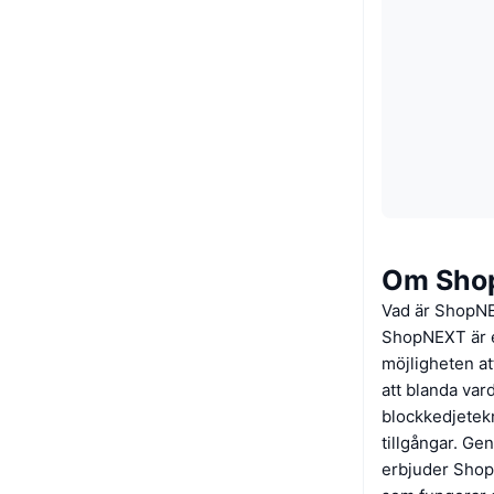
Om Sho
Vad är ShopN
ShopNEXT är e
möjligheten at
att blanda va
blockkedjetekn
tillgångar. G
erbjuder ShopN