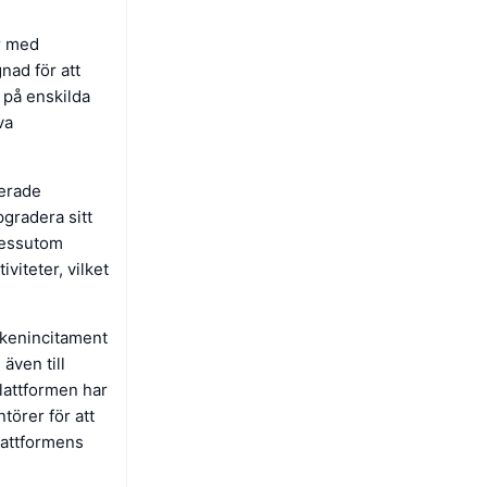
r med
nad för att
 på enskilda
va
terade
gradera sitt
 Dessutom
viteter, vilket
okenincitament
även till
Plattformen har
törer för att
lattformens