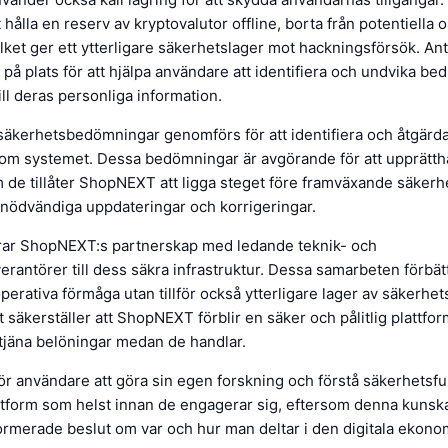
tt hålla en reserv av kryptovalutor offline, borta från potentiella 
ilket ger ett ytterligare säkerhetslager mot hackningsförsök. An
 på plats för att hjälpa användare att identifiera och undvika be
 till deras personliga information.
äkerhetsbedömningar genomförs för att identifiera och åtgärda
nom systemet. Dessa bedömningar är avgörande för att upprätthå
m de tillåter ShopNEXT att ligga steget före framväxande säker
nödvändiga uppdateringar och korrigeringar.
ar ShopNEXT:s partnerskap med ledande teknik- och
verantörer till dess säkra infrastruktur. Dessa samarbeten förbätt
perativa förmåga utan tillför också ytterligare lager av säkerhe
t säkerställer att ShopNEXT förblir en säker och pålitlig plattfor
tjäna belöningar medan de handlar.
 för användare att göra sin egen forskning och förstå säkerhetsf
ttform som helst innan de engagerar sig, eftersom denna kunsk
 informerade beslut om var och hur man deltar i den digitala ekono