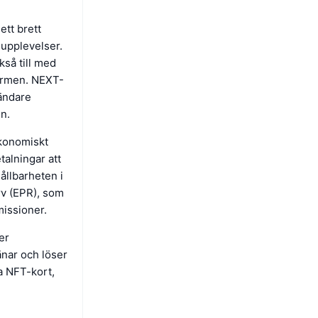
ett brett
gupplevelser.
kså till med
formen. NEXT-
ändare
n.
ekonomiskt
talningar att
ållbarheten i
rv (EPR), som
issioner.
er
änar och löser
a NFT-kort,