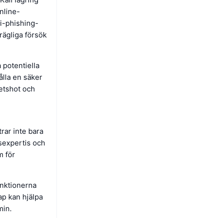
online-
ti-phishing-
drägliga försök
 potentiella
lla en säker
hetshot och
rar inte bara
tsexpertis och
m för
unktionerna
ap kan hjälpa
min.