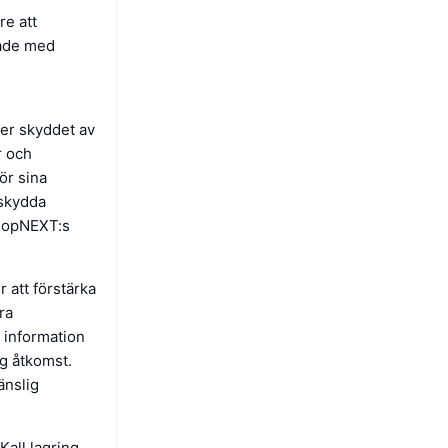
re att
rade med
ler skyddet av
r och
ör sina
 skydda
ShopNEXT:s
 att förstärka
ra
v information
ig åtkomst.
änslig
Kall lagring