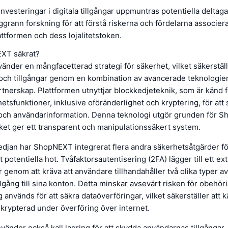
nvesteringar i digitala tillgångar uppmuntras potentiella deltaga
grann forskning för att förstå riskerna och fördelarna associe
tformen och dess lojalitetstoken.
XT säkrat?
der en mångfacetterad strategi för säkerhet, vilket säkerstäl
och tillgångar genom en kombination av avancerade teknologie
rtnerskap. Plattformen utnyttjar blockkedjeteknik, som är känd f
etsfunktioner, inklusive oföränderlighet och kryptering, för att
 och användarinformation. Denna teknologi utgör grunden för 
ilket ger ett transparent och manipulationssäkert system.
djan har ShopNEXT integrerat flera andra säkerhetsåtgärder för
t potentiella hot. Tvåfaktorsautentisering (2FA) lägger till ett ext
 genom att kräva att användare tillhandahåller två olika typer a
illgång till sina konton. Detta minskar avsevärt risken för obehör
 används för att säkra dataöverföringar, vilket säkerställer att k
 krypterad under överföring över internet.
vänder också kall lagring för att skydda användarnas tillgångar. 