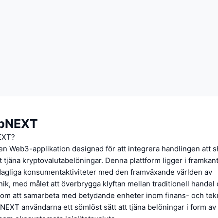
pNEXT
EXT?
n Web3-applikation designad för att integrera handlingen att
t tjäna kryptovalutabelöningar. Denna plattform ligger i framkant
rdagliga konsumentaktiviteter med den framväxande världen av
ik, med målet att överbrygga klyftan mellan traditionell handel 
enom att samarbeta med betydande enheter inom finans- och tek
EXT användarna ett sömlöst sätt att tjäna belöningar i form a