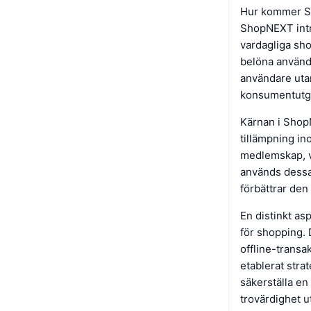
Hur kommer S
ShopNEXT intr
vardagliga sh
belöna använda
användare uta
konsumentutgif
Kärnan i Shop
tillämpning i
medlemskap, vi
används dessa 
förbättrar den
En distinkt a
för shopping. 
offline-transak
etablerat stra
säkerställa en
trovärdighet u