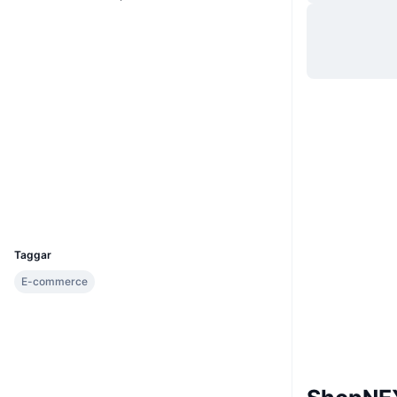
Webbplats
Website
Sociala medier
Kontrakt
0xa6C5...439999
3.7
Betyg (CertiK)
Audits
Explorers
bscscan.com
Wallets
UCID
23148
Taggar
E-commerce