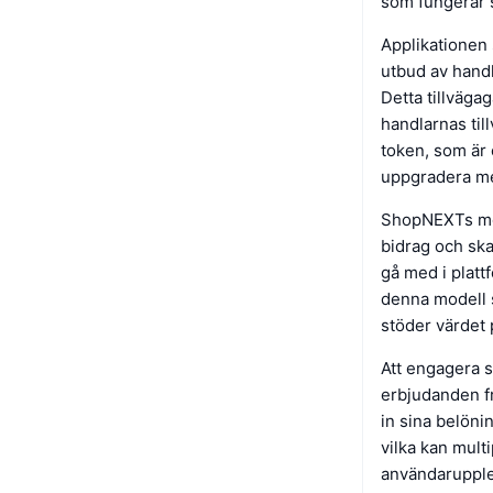
som fungerar s
Applikationen 
utbud av handl
Detta tillväga
handlarnas ti
token, som är
uppgradera me
ShopNEXTs mod
bidrag och ska
gå med i platt
denna modell s
stöder värdet
Att engagera 
erbjudanden fr
in sina belön
vilka kan multi
användarupple