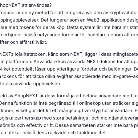
hopNEXT att användas?
oducerar en ny metod för att integrera världen av kryptovaluto
oppingupplevelser. Det fungerar som en Web3-applikation desig
re med tokens för deras köp. Detta system är inte bara inriktat
n erbjuder också betydande fördelar för handlare genom att dri
ter och affärstillväxt.
NEXTs lojalitetstoken, känd som NEXT, ligger i dess mångfacet
nom plattformen. Användare kan använda NEXT-tokens för att upp
lket potentiellt låser upp ytterligare fördelar och belöningar.
tokens för att täcka olika avgifter associerade med in-game-akti
 totala användarupplevelsen.
spekt av ShopNEXT är dess förmåga att belöna användare med t
Denna funktion är inte begränsad till onlineköp utan sträcker sig 
tioner, vilket gör det till ett mångsidigt verktyg för användare. 
tegiska partnerskap med stora betalnings- och molntjänstleveran
 sömlös och effektiv drift. Dessa samarbeten stärker inte bara p
tan utökar också dess räckvidd och funktionalitet.