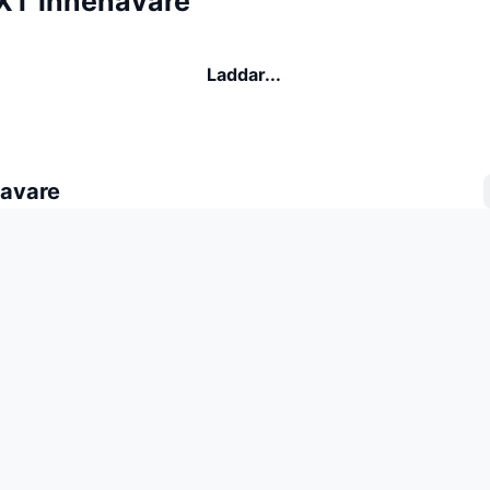
T innehavare
Laddar...
avare