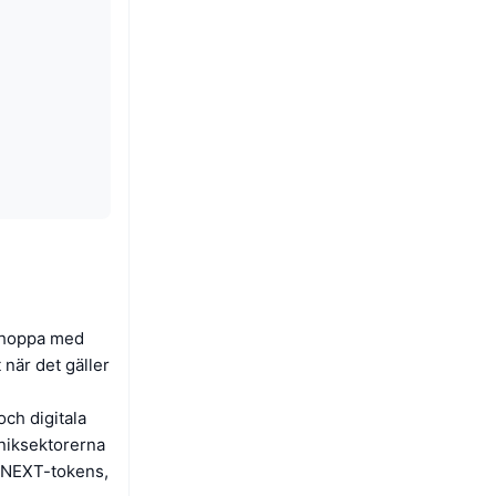
 shoppa med
 när det gäller
och digitala
niksektorerna
v NEXT-tokens,