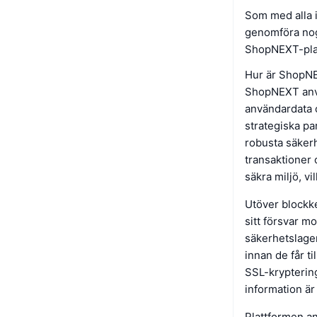
Som med alla i
genomföra nog
ShopNEXT-plat
Hur är ShopNE
ShopNEXT använ
användardata 
strategiska pa
robusta säkerh
transaktioner
säkra miljö, v
Utöver blockke
sitt försvar mo
säkerhetslager
innan de får t
SSL-kryptering
information är
Plattformen an