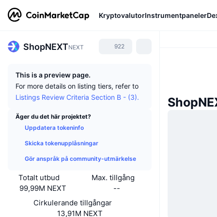
Kryptovalutor
Instrumentpaneler
De
ShopNEXT
922
NEXT
This is a preview page.
For more details on listing tiers, refer to
Listings Review Criteria Section B - (3).
ShopNE
Äger du det här projektet?
Uppdatera tokeninfo
Skicka tokenupplåsningar
Gör anspråk på community-utmärkelse
Totalt utbud
Max. tillgång
99,99M NEXT
--
Cirkulerande tillgångar
13,91M NEXT