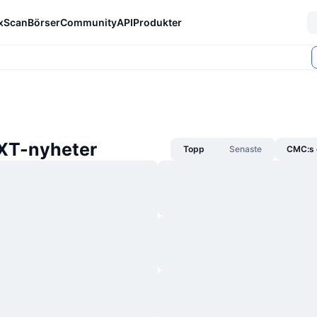
xScan
Börser
Community
API
Produkter
XT-nyheter
Topp
Senaste
CMC:s 