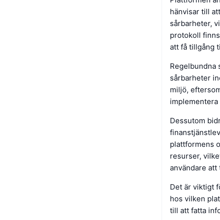
hänvisar till a
sårbarheter, v
protokoll finns
att få tillgång
Regelbundna s
sårbarheter i
miljö, efterso
implementera 
Dessutom bidr
finanstjänstle
plattformens o
resurser, vilke
användare att 
Det är viktigt
hos vilken pla
till att fatta