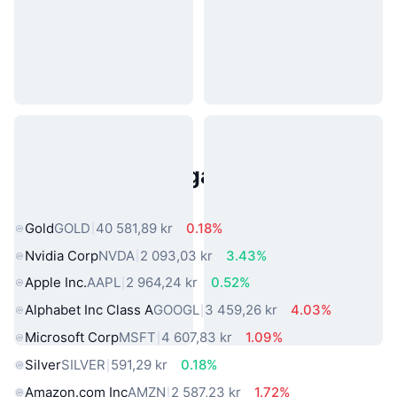
Populära tillgångar från den
verkliga världen
Gold
GOLD
40 581,89 kr
0.18%
Nvidia Corp
NVDA
2 093,03 kr
3.43%
Apple Inc.
AAPL
2 964,24 kr
0.52%
Alphabet Inc Class A
GOOGL
3 459,26 kr
4.03%
Microsoft Corp
MSFT
4 607,83 kr
1.09%
Silver
SILVER
591,29 kr
0.18%
Amazon.com Inc
AMZN
2 587,23 kr
1.72%