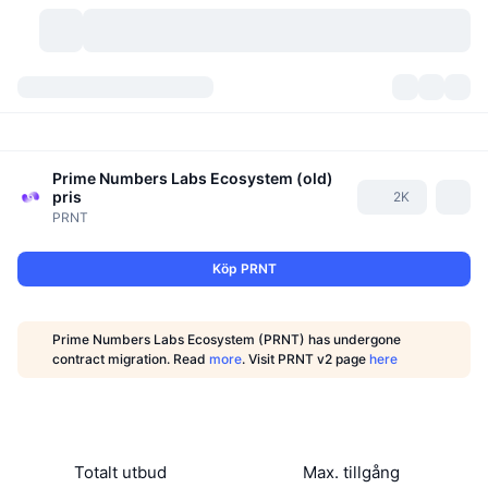
Kryptovalutor
Instrumentpaneler
Kryptovalutor
DexScan
Prime Numbers Labs Ecosystem (old)
Marknader
Rankningar
pris
2K
PRNT
Signaler
Börser
Kategorier
New
Marknadsöversikt
Köp PRNT
Trendar
Community
Historiska ögonblicksbilder
Spotmarknad
Centraliserade börser
Ny
Feed
API
Tokenupplåsningar
Antal kryptovalutor
Spot
Prime Numbers Labs Ecosystem (PRNT) has undergone
contract migration. Read
more
. Visit PRNT v2 page
here
Vinnare
Ämnen
Avkastning
Produkter
Bitcoins kassor
Derivat
API
Meme-utforskare
Lives
Verkliga tillgångar
BNBs kassor
Produkter
Krypto-API
Decentraliserade börser
Totalt utbud
Max. tillgång