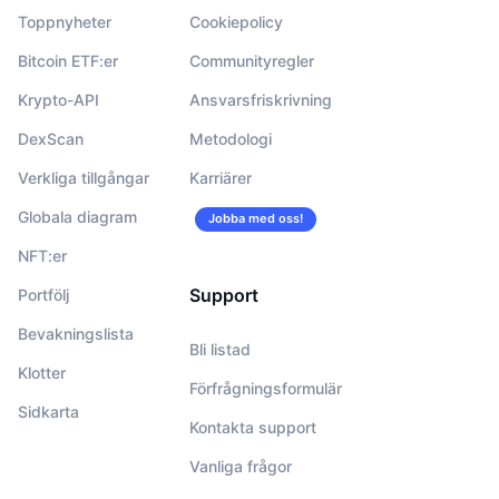
Toppnyheter
Cookiepolicy
Bitcoin ETF:er
Communityregler
Krypto-API
Ansvarsfriskrivning
DexScan
Metodologi
Verkliga tillgångar
Karriärer
Globala diagram
Jobba med oss!
NFT:er
Support
Portfölj
Bevakningslista
Bli listad
Klotter
Förfrågningsformulär
Sidkarta
Kontakta support
Vanliga frågor