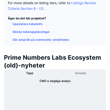
For more details on listing tiers, refer to
Listings Review
Trendande
Krypto-ETF:er
Skola
CMC MCP
Criteria Section B - (3).
Nytt
Bitcoin ETF:er
Äger du det här projektet?
x402
Nyheter
Uppdatera tokeninfo
Krypto
Ethereum ETF:er
Akademi
Skicka tokenupplåsningar
Politik
Gör anspråk på community-utmärkelse
Teknisk analys
Analys
Sport
RSI
Videor
Prime Numbers Labs Ecosystem
Finans
(old)-nyheter
MACD
Ordlista
Topp
Senaste
Teknik
CMC:s dagliga analys
Derivat
Kampanjer
NFT
Översikt
Airdrops
Övergripande NFT-statistik
Likvidationer
Diamantbelöningar