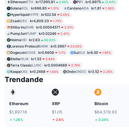
Ethereum
ETH
kr17,995.81
Pi
PI
kr0.8975
0.96%
12.94%
Solana
SOL
kr696.85
Cardano
ADA
kr1.81
1.31%
1.06%
Hyperliquid
HYPE
kr532.54
0.05%
Zcash
ZEC
kr4,809.33
1.73%
Shiba Inu
SHIB
kr0.00004571
3.31%
Pump.fun
PUMP
kr0.02246
2.41%
Heima
HEI
kr2.63
56.63%
Lorenzo Protocol
BANK
kr0.3967
23.00%
Dogecoin
DOGE
kr0.6608
Sui
SUI
kr6.50
1.11%
1.65%
Stellar
XLM
kr1.53
3.84%
Terra Classic
LUNC
kr0.0004669
2.79%
Kaspa
KAS
kr0.2468
Ondo
ONDO
kr3.52
1.84%
2.26%
Trendande
Ethereum
XRP
Bitcoin
$1,897.18
$1.05
$64,519.93
1.26%
2.6%
0.24%