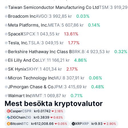
Taiwan Semiconductor Manufacturing Co Ltd
TSM
3 919,29
Broadcom Inc
AVGO
3 992,85 kr
0.03%
Meta Platforms, Inc.
META
5 607,86 kr
0.14%
SpaceX
SPCX
1 043,55 kr
13.61%
Tesla, Inc.
TSLA
3 049,15 kr
1.77%
Berkshire Hathaway Inc Class B
BRK.B
4 923,53 kr
0.32%
Eli Lilly And Co
LLY
11 166,21 kr
4.86%
SK Hynix
SKHY
1 401,34 kr
2.17%
Micron Technology Inc
MU
8 307,91 kr
0.06%
JPmorgan Chase & Co
JPM
3 415,69 kr
0.48%
Walmart Inc
WMT
1 069,87 kr
0.71%
Mest besökta kryptovalutor
Casper
CSPR
kr0.01742
2.18%
ZIGChain
ZIG
kr0.3839
0.63%
Bitcoin
BTC
kr612,008.66
XRP
XRP
kr9.93
0.05%
2.90%