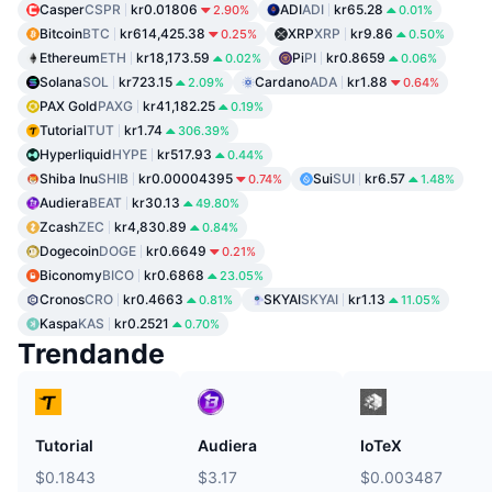
Casper
CSPR
kr0.01806
ADI
ADI
kr65.28
2.90%
0.01%
Bitcoin
BTC
kr614,425.38
XRP
XRP
kr9.86
0.25%
0.50%
Ethereum
ETH
kr18,173.59
Pi
PI
kr0.8659
0.02%
0.06%
Solana
SOL
kr723.15
Cardano
ADA
kr1.88
2.09%
0.64%
PAX Gold
PAXG
kr41,182.25
0.19%
Tutorial
TUT
kr1.74
306.39%
Hyperliquid
HYPE
kr517.93
0.44%
Shiba Inu
SHIB
kr0.00004395
Sui
SUI
kr6.57
0.74%
1.48%
Audiera
BEAT
kr30.13
49.80%
Zcash
ZEC
kr4,830.89
0.84%
Dogecoin
DOGE
kr0.6649
0.21%
Biconomy
BICO
kr0.6868
23.05%
Cronos
CRO
kr0.4663
SKYAI
SKYAI
kr1.13
0.81%
11.05%
Kaspa
KAS
kr0.2521
0.70%
Trendande
Tutorial
Audiera
IoTeX
$0.1843
$3.17
$0.003487