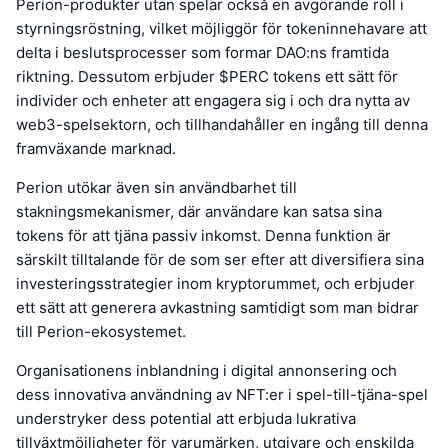
Perion-produkter utan spelar också en avgörande roll i
styrningsröstning, vilket möjliggör för tokeninnehavare att
delta i beslutsprocesser som formar DAO:ns framtida
riktning. Dessutom erbjuder $PERC tokens ett sätt för
individer och enheter att engagera sig i och dra nytta av
web3-spelsektorn, och tillhandahåller en ingång till denna
framväxande marknad.
Perion utökar även sin användbarhet till
stakningsmekanismer, där användare kan satsa sina
tokens för att tjäna passiv inkomst. Denna funktion är
särskilt tilltalande för de som ser efter att diversifiera sina
investeringsstrategier inom kryptorummet, och erbjuder
ett sätt att generera avkastning samtidigt som man bidrar
till Perion-ekosystemet.
Organisationens inblandning i digital annonsering och
dess innovativa användning av NFT:er i spel-till-tjäna-spel
understryker dess potential att erbjuda lukrativa
tillväxtmöjligheter för varumärken, utgivare och enskilda