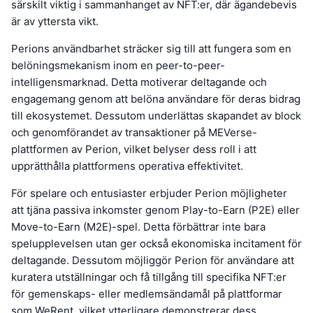
särskilt viktig i sammanhanget av NFT:er, där ägandebevis
är av yttersta vikt.
Perions användbarhet sträcker sig till att fungera som en
belöningsmekanism inom en peer-to-peer-
intelligensmarknad. Detta motiverar deltagande och
engagemang genom att belöna användare för deras bidrag
till ekosystemet. Dessutom underlättas skapandet av block
och genomförandet av transaktioner på MEVerse-
plattformen av Perion, vilket belyser dess roll i att
upprätthålla plattformens operativa effektivitet.
För spelare och entusiaster erbjuder Perion möjligheter
att tjäna passiva inkomster genom Play-to-Earn (P2E) eller
Move-to-Earn (M2E)-spel. Detta förbättrar inte bara
spelupplevelsen utan ger också ekonomiska incitament för
deltagande. Dessutom möjliggör Perion för användare att
kuratera utställningar och få tillgång till specifika NFT:er
för gemenskaps- eller medlemsändamål på plattformar
som WeRent, vilket ytterligare demonstrerar dess