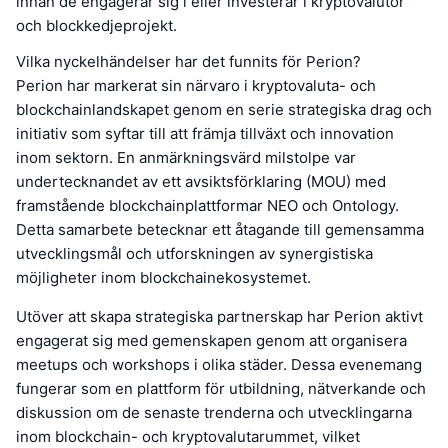
innan de engagerar sig i eller investerar i kryptovalutor
och blockkedjeprojekt.
Vilka nyckelhändelser har det funnits för Perion?
Perion har markerat sin närvaro i kryptovaluta- och
blockchainlandskapet genom en serie strategiska drag och
initiativ som syftar till att främja tillväxt och innovation
inom sektorn. En anmärkningsvärd milstolpe var
undertecknandet av ett avsiktsförklaring (MOU) med
framstående blockchainplattformar NEO och Ontology.
Detta samarbete betecknar ett åtagande till gemensamma
utvecklingsmål och utforskningen av synergistiska
möjligheter inom blockchainekosystemet.
Utöver att skapa strategiska partnerskap har Perion aktivt
engagerat sig med gemenskapen genom att organisera
meetups och workshops i olika städer. Dessa evenemang
fungerar som en plattform för utbildning, nätverkande och
diskussion om de senaste trenderna och utvecklingarna
inom blockchain- och kryptovalutarummet, vilket