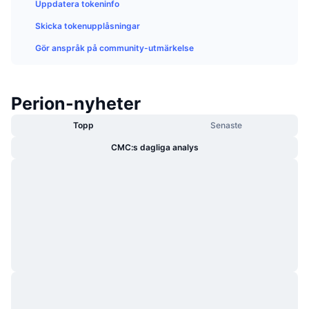
Uppdatera tokeninfo
Trendande
Krypto-ETF:er
Skola
CMC MCP
Skicka tokenupplåsningar
Nytt
Bitcoin ETF:er
Gör anspråk på community-utmärkelse
x402
Nyheter
Krypto
Ethereum ETF:er
Akademi
Perion-nyheter
Politik
Teknisk analys
Analys
Topp
Senaste
Sport
CMC:s dagliga analys
RSI
Videor
Finans
MACD
Ordlista
Teknik
Derivat
Kampanjer
NFT
Översikt
Airdrops
Övergripande NFT-statistik
Likvidationer
Diamantbelöningar