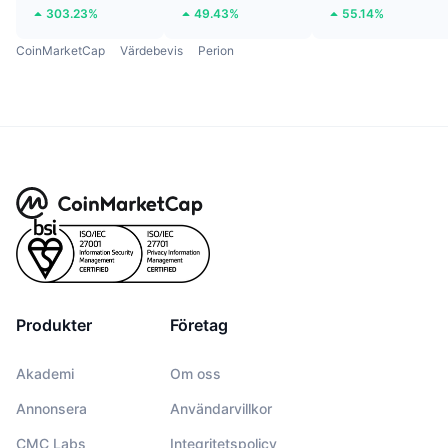
303.23%
49.43%
55.14%
CoinMarketCap
Värdebevis
Perion
Produkter
Företag
Akademi
Om oss
Annonsera
Användarvillkor
CMC Labs
Integritetspolicy