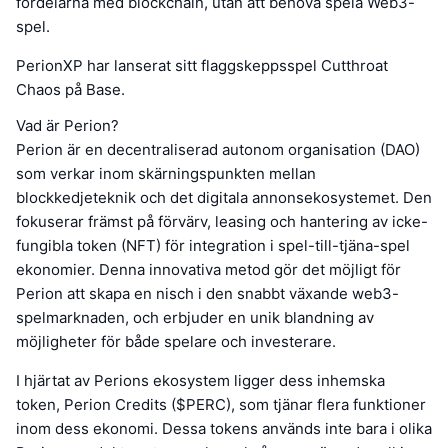
fördelarna med blockchain, utan att behöva spela Web3-
spel.
PerionXP har lanserat sitt flaggskeppsspel Cutthroat
Chaos på Base.
Vad är Perion?
Perion är en decentraliserad autonom organisation (DAO)
som verkar inom skärningspunkten mellan
blockkedjeteknik och det digitala annonsekosystemet. Den
fokuserar främst på förvärv, leasing och hantering av icke-
fungibla token (NFT) för integration i spel-till-tjäna-spel
ekonomier. Denna innovativa metod gör det möjligt för
Perion att skapa en nisch i den snabbt växande web3-
spelmarknaden, och erbjuder en unik blandning av
möjligheter för både spelare och investerare.
I hjärtat av Perions ekosystem ligger dess inhemska
token, Perion Credits ($PERC), som tjänar flera funktioner
inom dess ekonomi. Dessa tokens används inte bara i olika