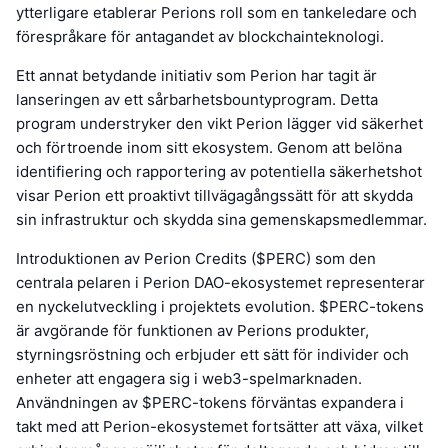
ytterligare etablerar Perions roll som en tankeledare och
förespråkare för antagandet av blockchainteknologi.
Ett annat betydande initiativ som Perion har tagit är
lanseringen av ett sårbarhetsbountyprogram. Detta
program understryker den vikt Perion lägger vid säkerhet
och förtroende inom sitt ekosystem. Genom att belöna
identifiering och rapportering av potentiella säkerhetshot
visar Perion ett proaktivt tillvägagångssätt för att skydda
sin infrastruktur och skydda sina gemenskapsmedlemmar.
Introduktionen av Perion Credits ($PERC) som den
centrala pelaren i Perion DAO-ekosystemet representerar
en nyckelutveckling i projektets evolution. $PERC-tokens
är avgörande för funktionen av Perions produkter,
styrningsröstning och erbjuder ett sätt för individer och
enheter att engagera sig i web3-spelmarknaden.
Användningen av $PERC-tokens förväntas expandera i
takt med att Perion-ekosystemet fortsätter att växa, vilket