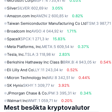
Microsoft Corp
MSFT
4 735,41 kr
0.03%
Silver
SILVER
602,69 kr
3.05%
Amazon.com Inc
AMZN
2 600,85 kr
0.82%
Taiwan Semiconductor Manufacturing Co Ltd
TSM
3 987,71
Broadcom Inc
AVGO
4 044,92 kr
1.71%
SpaceX
SPCX
1 271,3 kr
15.83%
Meta Platforms, Inc.
META
5 609,54 kr
0.37%
Tesla, Inc.
TSLA
3 118,98 kr
2.83%
Berkshire Hathaway Inc Class B
BRK.B
4 943,05 kr
0.54%
Eli Lilly And Co
LLY
11 243,04 kr
0.52%
Micron Technology Inc
MU
8 342,51 kr
0.44%
SK Hynix
SKHY
1 309,77 kr
3.92%
JPmorgan Chase & Co
JPM
3 395,31 kr
0.34%
Walmart Inc
WMT
1 059,71 kr
0.20%
Mest besökta kryptovalutor