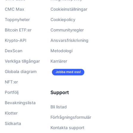
CMC Max
Cookieinställningar
Toppnyheter
Cookiepolicy
Bitcoin ETF:er
Communityregler
Krypto-API
Ansvarsfriskrivning
DexScan
Metodologi
Verkliga tillgångar
Karriärer
Globala diagram
Jobba med oss!
NFT:er
Support
Portfölj
Bevakningslista
Bli listad
Klotter
Förfrågningsformulär
Sidkarta
Kontakta support