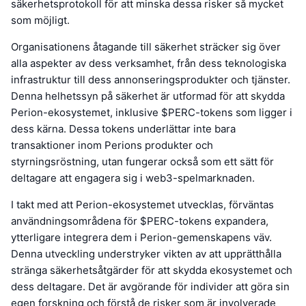
säkerhetsprotokoll för att minska dessa risker så mycket
som möjligt.
Organisationens åtagande till säkerhet sträcker sig över
alla aspekter av dess verksamhet, från dess teknologiska
infrastruktur till dess annonseringsprodukter och tjänster.
Denna helhetssyn på säkerhet är utformad för att skydda
Perion-ekosystemet, inklusive $PERC-tokens som ligger i
dess kärna. Dessa tokens underlättar inte bara
transaktioner inom Perions produkter och
styrningsröstning, utan fungerar också som ett sätt för
deltagare att engagera sig i web3-spelmarknaden.
I takt med att Perion-ekosystemet utvecklas, förväntas
användningsområdena för $PERC-tokens expandera,
ytterligare integrera dem i Perion-gemenskapens väv.
Denna utveckling understryker vikten av att upprätthålla
stränga säkerhetsåtgärder för att skydda ekosystemet och
dess deltagare. Det är avgörande för individer att göra sin
egen forskning och förstå de risker som är involverade