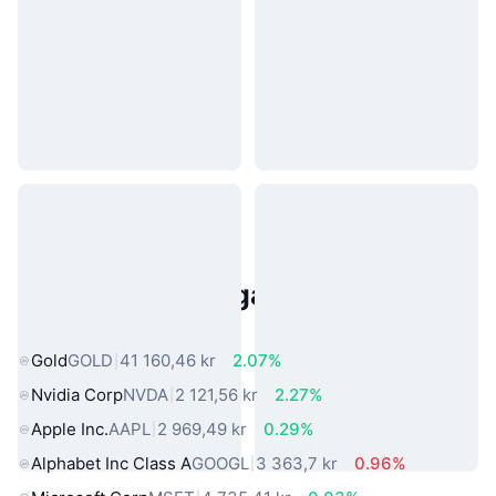
Populära tillgångar från den
verkliga världen
Gold
GOLD
41 160,46 kr
2.07%
Nvidia Corp
NVDA
2 121,56 kr
2.27%
Apple Inc.
AAPL
2 969,49 kr
0.29%
Alphabet Inc Class A
GOOGL
3 363,7 kr
0.96%