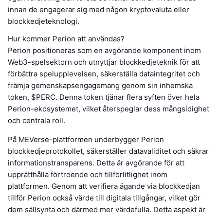
innan de engagerar sig med någon kryptovaluta eller
blockkedjeteknologi.
Hur kommer Perion att användas?
Perion positioneras som en avgörande komponent inom
Web3-spelsektorn och utnyttjar blockkedjeteknik för att
förbättra spelupplevelsen, säkerställa dataintegritet och
främja gemenskapsengagemang genom sin inhemska
token, $PERC. Denna token tjänar flera syften över hela
Perion-ekosystemet, vilket återspeglar dess mångsidighet
och centrala roll.
På MEVerse-plattformen underbygger Perion
blockkedjeprotokollet, säkerställer datavaliditet och säkrar
informationstransparens. Detta är avgörande för att
upprätthålla förtroende och tillförlitlighet inom
plattformen. Genom att verifiera ägande via blockkedjan
tillför Perion också värde till digitala tillgångar, vilket gör
dem sällsynta och därmed mer värdefulla. Detta aspekt är