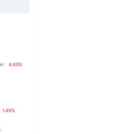
n
kr
4.65%
1.49%
%