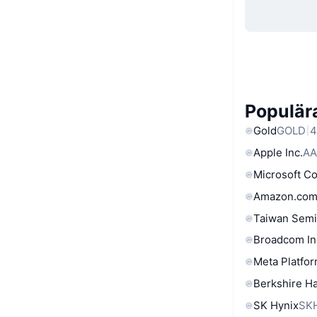
Populära
Gold
GOLD
4
Apple Inc.
AA
Microsoft C
Amazon.com
Taiwan Semi
Broadcom In
Meta Platfor
Berkshire Ha
SK Hynix
SK