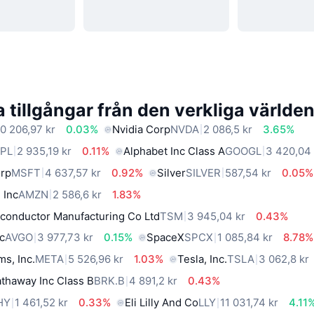
 tillgångar från den verkliga världe
0 206,97 kr
0.03%
Nvidia Corp
NVDA
2 086,5 kr
3.65%
PL
2 935,19 kr
0.11%
Alphabet Inc Class A
GOOGL
3 420,04 
orp
MSFT
4 637,57 kr
0.92%
Silver
SILVER
587,54 kr
0.05%
 Inc
AMZN
2 586,6 kr
1.83%
conductor Manufacturing Co Ltd
TSM
3 945,04 kr
0.43%
c
AVGO
3 977,73 kr
0.15%
SpaceX
SPCX
1 085,84 kr
8.78%
ms, Inc.
META
5 526,96 kr
1.03%
Tesla, Inc.
TSLA
3 062,8 kr
thaway Inc Class B
BRK.B
4 891,2 kr
0.43%
HY
1 461,52 kr
0.33%
Eli Lilly And Co
LLY
11 031,74 kr
4.11