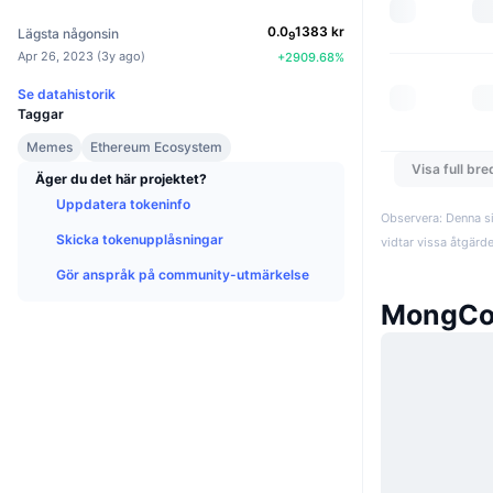
0.0
1383
kr
Lägsta någonsin
9
Apr 26, 2023
(
3y ago
)
+
2909.68
%
Se datahistorik
Taggar
Memes
Ethereum Ecosystem
Visa full br
Äger du det här projektet?
Uppdatera tokeninfo
Observera: Denna si
Skicka tokenupplåsningar
vidtar vissa åtgärd
Gör anspråk på community-utmärkelse
MongCo