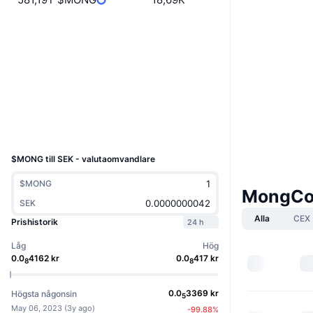
Webbplats
Website
Sociala medier
Kontrakt
0x1ce2...47FD9C
3.5
Betyg (CertiK)
Explorers
etherscan.io
Wallets
UCID
24793
$MONG till SEK - valutaomvandlare
$MONG
MongCo
SEK
Alla
CEX
Prishistorik
24 h
Låg
Hög
0.0
4162
kr
0.0
417
kr
8
8
0.0
3369
kr
Högsta någonsin
5
May 06, 2023
(
3y ago
)
-99.88
%