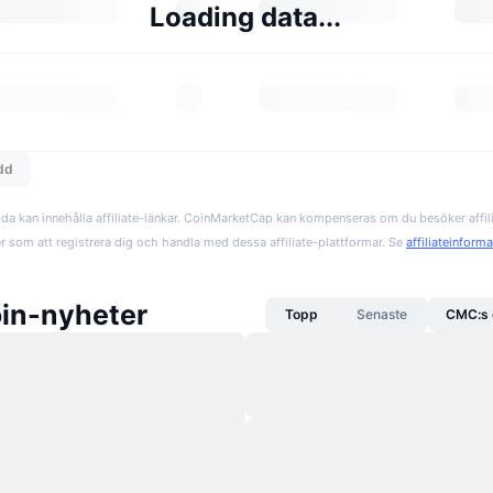
Loading data...
edd
da kan innehålla affiliate-länkar. CoinMarketCap kan kompenseras om du besöker affil
er som att registrera dig och handla med dessa affiliate-plattformar. Se
affiliateinform
in-nyheter
Topp
Senaste
CMC:s 