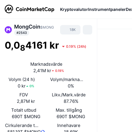
Kryptovalutor
Instrumentpaneler
De
MongCoin
$MONG
18K
#2543
0,0
4161 kr
8
0.19%
(
24h
)
Marknadsvärde
2,41M kr
0.19%
Volym (24 h)
Volym/marknadsvärde (24h)
0 kr
0%
0%
FDV
Likv./Mark.värde
2,87M kr
87.76%
Totalt utbud
Max. tillgång
690T $MONG
690T $MONG
Cirkulerande tillgångar
Innehavare
581,19T $MONG
18,69K