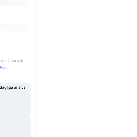
iate-länkar och
ation
.
dagliga analys