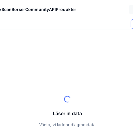
xScan
Börser
Community
API
Produkter
Läser in data
Vänta, vi laddar diagramdata