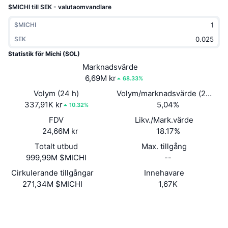
$MICHI till SEK - valutaomvandlare
Trendande
Krypto-ETF:er
Skola
CMC MCP
$MICHI
Nytt
Bitcoin ETF:er
SEK
x402
Nyheter
Statistik för Michi (SOL)
Krypto
Ethereum ETF:er
Akademi
Marknadsvärde
6,69M kr
68.33%
Politik
Teknisk analys
Analys
Volym (24 h)
Volym/marknadsvärde (24h)
337,91K kr
5,04%
10.32%
Sport
RSI
Videor
FDV
Likv./Mark.värde
Finans
24,66M kr
18.17%
MACD
Ordlista
Totalt utbud
Max. tillgång
Teknik
999,99M $MICHI
--
Derivat
Kampanjer
Cirkulerande tillgångar
Innehavare
271,34M $MICHI
1,67K
NFT
Översikt
Airdrops
Webbplats
Website
Övergripande NFT-statistik
Sociala medier
Likvidationer
Diamantbelöningar