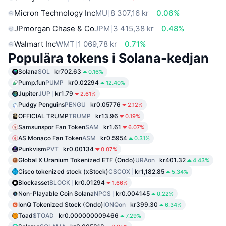
Micron Technology Inc
MU
8 307,16 kr
0.06%
JPmorgan Chase & Co
JPM
3 415,38 kr
0.48%
Walmart Inc
WMT
1 069,78 kr
0.71%
Populära tokens i Solana-kedjan
Solana
SOL
kr702.63
0.16%
Pump.fun
PUMP
kr0.02294
12.40%
Jupiter
JUP
kr1.79
2.61%
Pudgy Penguins
PENGU
kr0.05776
2.12%
OFFICIAL TRUMP
TRUMP
kr13.96
0.19%
Samsunspor Fan Token
SAM
kr1.61
6.07%
AS Monaco Fan Token
ASM
kr0.5954
0.31%
Punkvism
PVT
kr0.00134
0.07%
Global X Uranium Tokenized ETF (Ondo)
URAon
kr401.32
4.43%
Cisco tokenized stock (xStock)
CSCOX
kr1,182.85
5.34%
Blockasset
BLOCK
kr0.01294
1.66%
Non-Playable Coin Solana
NPCS
kr0.004145
0.22%
IonQ Tokenized Stock (Ondo)
IONQon
kr399.30
6.34%
Toad
$TOAD
kr0.000000009466
7.29%