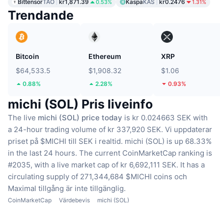
Bittensor
TAO
kr1,871.39
Kaspa
KAS
kr0.2476
0.53%
1.31%
Trendande
Bitcoin
Ethereum
XRP
$64,533.5
$1,908.32
$1.06
0.88%
2.28%
0.93%
michi (SOL) Pris liveinfo
The live
michi (SOL) price today
is kr 0.024663 SEK with
a 24-hour trading volume of kr 337,920 SEK.
Vi uppdaterar
priset på $MICHI till SEK i realtid.
michi (SOL) is up 68.33%
in the last 24 hours.
The current CoinMarketCap ranking is
#2035, with a live market cap of kr 6,692,111 SEK.
It has a
circulating supply of 271,344,684 $MICHI coins
och
Maximal tillgång är inte tillgänglig.
CoinMarketCap
Värdebevis
michi (SOL)