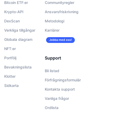
Bitcoin ETF:er
Communityregler
Krypto-API
Ansvarsfriskrivning
DexScan
Metodologi
Verkliga tillgångar
Karriärer
Globala diagram
Jobba med oss!
NFT:er
Support
Portfölj
Bevakningslista
Bli listad
Klotter
Förfrågningsformulär
Sidkarta
Kontakta support
Vanliga frågor
Ordlista