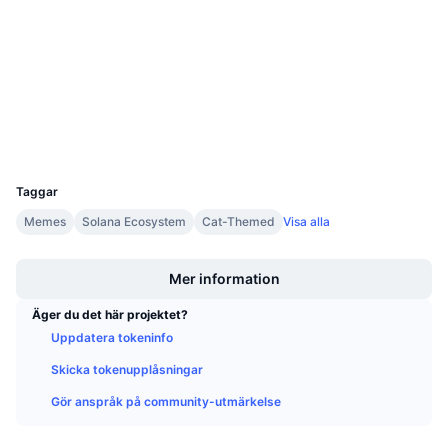
Kontrakt
AywAYd...QTpump
Kommande försäljningar
3.6
Betyg (CertiK)
Finansieringsräntor
Lär dig och tjäna
solscan.io
Explorers
Kalendrar
Wallets
ICO-kalender
UCID
30943
Händelsekalender
Taggar
Memes
Solana Ecosystem
Cat-Themed
Visa alla
Boost
Mer information
Äger du det här projektet?
Uppdatera tokeninfo
Skicka tokenupplåsningar
Gör anspråk på community-utmärkelse