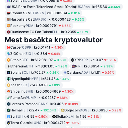
Solama
SOLAMA
kr0.005818
0.35%
USA Rare Earth Tokenized Stock (Ondo)
USARon
kr165.86
8.65%
Stream SZN
STRSZN
kr0.000934
0.81%
Hasbulla's Cat
BARSIK
kr0.0009423
9.33%
Pockemy
PKM
kr0.0009791
6.68%
Fluminense FC Fan Token
FLU
kr0.2355
1.07%
Mest besökta kryptovalutor
Casper
CSPR
kr0.01741
4.36%
ZIGChain
ZIG
kr0.384
0.64%
Bitcoin
BTC
kr612,081.97
XRP
XRP
kr10.07
0.53%
1.29%
Ethereum
ETH
kr18,101.05
Pi
PI
kr0.8654
1.93%
9.38%
Solana
SOL
kr702.27
Cardano
ADA
kr1.81
0.26%
0.97%
Hyperliquid
HYPE
kr541.45
3.44%
Zcash
ZEC
kr4,848.18
1.09%
Shiba Inu
SHIB
kr0.00004669
1.30%
Pump.fun
PUMP
kr0.02287
1.18%
Lorenzo Protocol
BANK
kr0.406
18.09%
Heima
HEI
kr2.47
Dogecoin
DOGE
kr0.6636
102.54%
0.28%
Sui
SUI
kr6.55
Stellar
XLM
kr1.56
0.50%
2.81%
Terra Classic
LUNC
kr0.0004712
0.96%