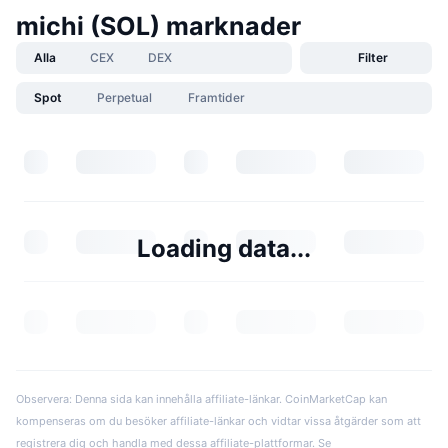
michi (SOL) marknader
Alla
CEX
DEX
Filter
Spot
Perpetual
Framtider
Loading data...
Observera: Denna sida kan innehålla affiliate-länkar. CoinMarketCap kan
kompenseras om du besöker affiliate-länkar och vidtar vissa åtgärder som att
registrera dig och handla med dessa affiliate-plattformar. Se