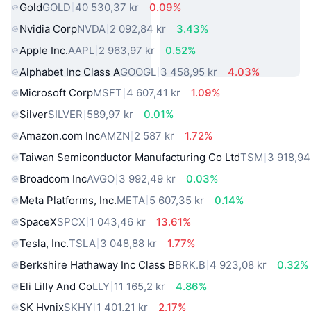
Gold
GOLD
40 530,37 kr
0.09%
Nvidia Corp
NVDA
2 092,84 kr
3.43%
Apple Inc.
AAPL
2 963,97 kr
0.52%
Alphabet Inc Class A
GOOGL
3 458,95 kr
4.03%
Microsoft Corp
MSFT
4 607,41 kr
1.09%
Silver
SILVER
589,97 kr
0.01%
Amazon.com Inc
AMZN
2 587 kr
1.72%
Taiwan Semiconductor Manufacturing Co Ltd
TSM
3 918,94
Broadcom Inc
AVGO
3 992,49 kr
0.03%
Meta Platforms, Inc.
META
5 607,35 kr
0.14%
SpaceX
SPCX
1 043,46 kr
13.61%
Tesla, Inc.
TSLA
3 048,88 kr
1.77%
Berkshire Hathaway Inc Class B
BRK.B
4 923,08 kr
0.32%
Eli Lilly And Co
LLY
11 165,2 kr
4.86%
SK Hynix
SKHY
1 401,21 kr
2.17%