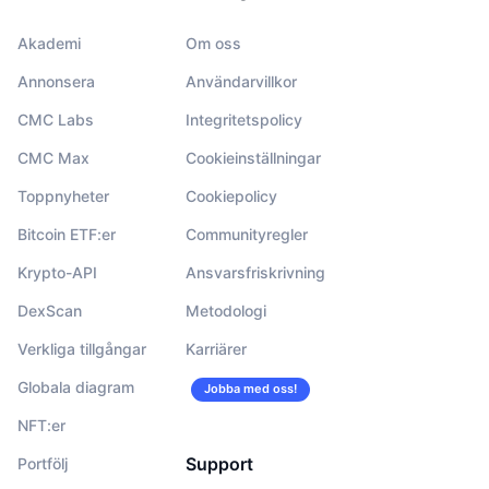
Akademi
Om oss
Annonsera
Användarvillkor
CMC Labs
Integritetspolicy
CMC Max
Cookieinställningar
Toppnyheter
Cookiepolicy
Bitcoin ETF:er
Communityregler
Krypto-API
Ansvarsfriskrivning
DexScan
Metodologi
Verkliga tillgångar
Karriärer
Globala diagram
Jobba med oss!
NFT:er
Support
Portfölj