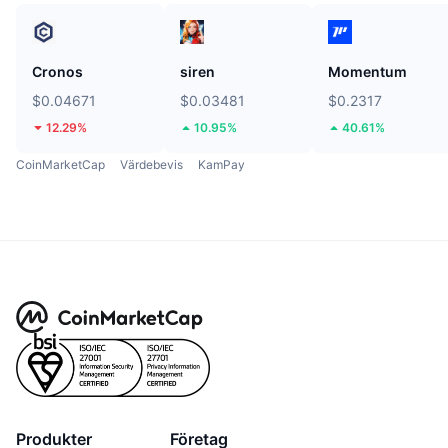
Cronos
siren
Momentum
$0.04671
$0.03481
$0.2317
12.29%
10.95%
40.61%
CoinMarketCap
Värdebevis
KamPay
Produkter
Företag