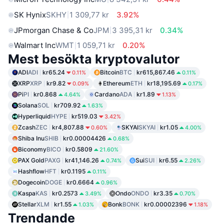
SK Hynix
SKHY
1 309,77 kr
3.92%
JPmorgan Chase & Co
JPM
3 395,31 kr
0.34%
Walmart Inc
WMT
1 059,71 kr
0.20%
Mest besökta kryptovalutor
ADI
ADI
kr65.24
Bitcoin
BTC
kr615,867.46
0.11%
0.11%
XRP
XRP
kr9.82
Ethereum
ETH
kr18,195.69
0.09%
0.17%
Pi
PI
kr0.868
Cardano
ADA
kr1.89
4.64%
1.13%
Solana
SOL
kr709.92
1.63%
Hyperliquid
HYPE
kr519.03
3.42%
Zcash
ZEC
kr4,807.88
SKYAI
SKYAI
kr1.05
0.60%
4.00%
Shiba Inu
SHIB
kr0.00004426
0.68%
Biconomy
BICO
kr0.5809
21.60%
PAX Gold
PAXG
kr41,146.26
Sui
SUI
kr6.55
0.74%
2.26%
Hashflow
HFT
kr0.1195
0.11%
Dogecoin
DOGE
kr0.6664
0.96%
Kaspa
KAS
kr0.2573
Ondo
ONDO
kr3.35
3.49%
0.70%
Stellar
XLM
kr1.55
Bonk
BONK
kr0.00002396
1.03%
1.18%
Trendande