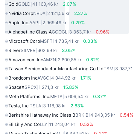
Gold
GOLD
41 160,46 kr
2.07%
Nvidia Corp
NVDA
2 121,56 kr
2.27%
Apple Inc.
AAPL
2 969,49 kr
0.29%
Alphabet Inc Class A
GOOGL
3 363,7 kr
0.96%
Microsoft Corp
MSFT
4 735,41 kr
0.03%
Silver
SILVER
602,69 kr
3.05%
Amazon.com Inc
AMZN
2 600,85 kr
0.82%
Taiwan Semiconductor Manufacturing Co Ltd
TSM
3 987,71
Broadcom Inc
AVGO
4 044,92 kr
1.71%
SpaceX
SPCX
1 271,3 kr
15.83%
Meta Platforms, Inc.
META
5 609,54 kr
0.37%
Tesla, Inc.
TSLA
3 118,98 kr
2.83%
Berkshire Hathaway Inc Class B
BRK.B
4 943,05 kr
0.54%
Eli Lilly And Co
LLY
11 243,04 kr
0.52%
Micron Technology Inc
MU
8 342,51 kr
0.44%