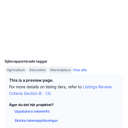
Topphandlare
Artiklar
Börsinflöden/utflöden
DEX API
Valutaomvandlare
Sociala medier
Topplistor
Spot
0x3907...e18d90
Sentiment
Företag
Nyhetsbrev
Kontrakt
Indikatorer
Trendande
Derivat
etherscan.io
Priser
CMC Launch
Explorers
Kommande
Index över rädsla & girighet.
Wallets
Resurser
CMC Labs
Nyligen tillagd
Index för altcoin-säsong
UCID
11329
CMC Max
Vinnare & förlorare
Marknadscykelindikatorer
Självrapporterade taggar
Dokumentation
Agriculture
Education
Marketplace
Visa alla
Toppnyheter
Mest besökta
Bitcoin-dominans
Vanliga frågor
This is a preview page.
Telegrambot
For more details on listing tiers, refer to
Listings Review
Communityns riktning
CoinMarketCap 20 Index
Criteria Section B - (3).
AI-integrationer
Annonsera
Kedjerankning
CoinMarketCap 100 Index
Äger du det här projektet?
CMC Agent Hub
Uppdatera tokeninfo
Prediktionsmarknader
ETF-flöden
Webbplatskomponenter
Skicka tokenupplåsningar
Marknadsplats för färdigheter