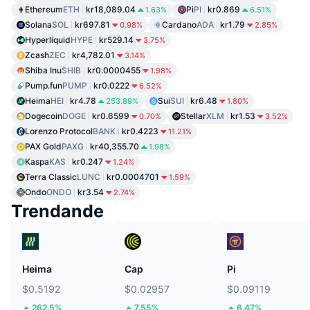
Ethereum
ETH
kr18,089.04
Pi
PI
kr0.869
1.63%
6.51%
Solana
SOL
kr697.81
Cardano
ADA
kr1.79
0.98%
2.85%
Hyperliquid
HYPE
kr529.14
3.75%
Zcash
ZEC
kr4,782.01
3.14%
Shiba Inu
SHIB
kr0.0000455
1.98%
Pump.fun
PUMP
kr0.0222
6.52%
Heima
HEI
kr4.78
Sui
SUI
kr6.48
253.89%
1.80%
Dogecoin
DOGE
kr0.6599
Stellar
XLM
kr1.53
0.70%
3.52%
Lorenzo Protocol
BANK
kr0.4223
11.21%
PAX Gold
PAXG
kr40,355.70
1.98%
Kaspa
KAS
kr0.247
1.24%
Terra Classic
LUNC
kr0.0004701
1.59%
Ondo
ONDO
kr3.54
2.74%
Trendande
Heima
Cap
Pi
$0.5192
$0.02957
$0.09119
262.5%
7.55%
6.47%