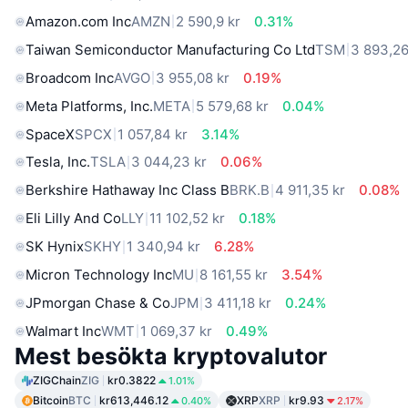
Amazon.com Inc
AMZN
2 590,9 kr
0.31%
Taiwan Semiconductor Manufacturing Co Ltd
TSM
3 893,26
Broadcom Inc
AVGO
3 955,08 kr
0.19%
Meta Platforms, Inc.
META
5 579,68 kr
0.04%
SpaceX
SPCX
1 057,84 kr
3.14%
Tesla, Inc.
TSLA
3 044,23 kr
0.06%
Berkshire Hathaway Inc Class B
BRK.B
4 911,35 kr
0.08%
Eli Lilly And Co
LLY
11 102,52 kr
0.18%
SK Hynix
SKHY
1 340,94 kr
6.28%
Micron Technology Inc
MU
8 161,55 kr
3.54%
JPmorgan Chase & Co
JPM
3 411,18 kr
0.24%
Walmart Inc
WMT
1 069,37 kr
0.49%
Mest besökta kryptovalutor
ZIGChain
ZIG
kr0.3822
1.01%
Bitcoin
BTC
kr613,446.12
XRP
XRP
kr9.93
0.40%
2.17%