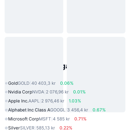
Populära tillgångar från den
verkliga världen
Gold
GOLD
40 403,3 kr
0.06%
Nvidia Corp
NVDA
2 076,96 kr
0.01%
Apple Inc.
AAPL
2 976,46 kr
1.03%
Alphabet Inc Class A
GOOGL
3 456,4 kr
0.67%
Microsoft Corp
MSFT
4 585 kr
0.71%
Silver
SILVER
585,13 kr
0.22%