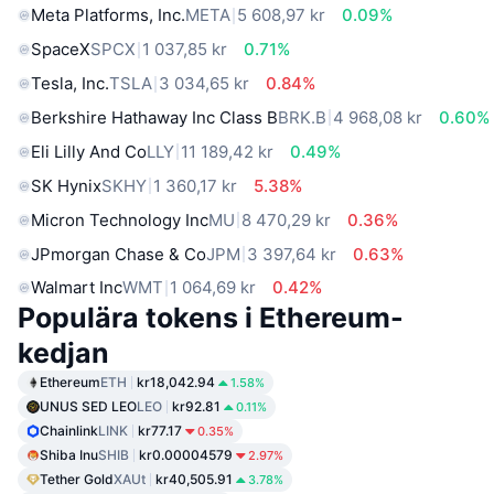
Meta Platforms, Inc.
META
5 608,97 kr
0.09%
SpaceX
SPCX
1 037,85 kr
0.71%
Tesla, Inc.
TSLA
3 034,65 kr
0.84%
Berkshire Hathaway Inc Class B
BRK.B
4 968,08 kr
0.60%
Eli Lilly And Co
LLY
11 189,42 kr
0.49%
SK Hynix
SKHY
1 360,17 kr
5.38%
Micron Technology Inc
MU
8 470,29 kr
0.36%
JPmorgan Chase & Co
JPM
3 397,64 kr
0.63%
Walmart Inc
WMT
1 064,69 kr
0.42%
Populära tokens i Ethereum-
kedjan
Ethereum
ETH
kr18,042.94
1.58%
UNUS SED LEO
LEO
kr92.81
0.11%
Chainlink
LINK
kr77.17
0.35%
Shiba Inu
SHIB
kr0.00004579
2.97%
Tether Gold
XAUt
kr40,505.91
3.78%