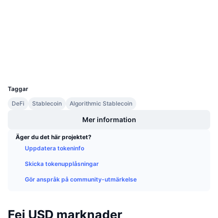
Kommande försäljningar
0x956F...7f87CA
Finansieringsräntor
Kontrakt
Lär dig och tjäna
2.4
Betyg (CertiK)
Kalendrar
Explorers
etherscan.io
Wallets
ICO-kalender
UCID
8642
Taggar
Händelsekalender
DeFi
Stablecoin
Algorithmic Stablecoin
Mer information
Äger du det här projektet?
Uppdatera tokeninfo
Skicka tokenupplåsningar
Gör anspråk på community-utmärkelse
Fei USD marknader