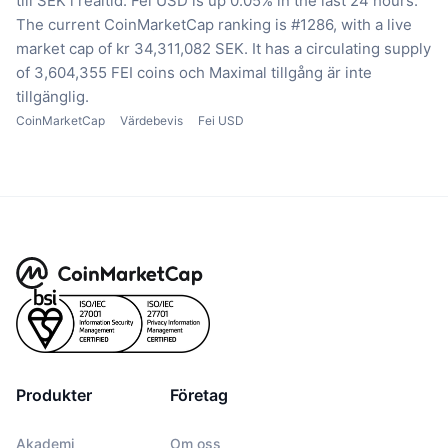
till SEK i realtid.
Fei USD is up 0.05% in the last 24 hours.
The current CoinMarketCap ranking is #1286, with a live
market cap of kr 34,311,082 SEK.
It has a circulating supply
of 3,604,355 FEI coins
och Maximal tillgång är inte
tillgänglig.
CoinMarketCap
Värdebevis
Fei USD
Produkter
Företag
Akademi
Om oss