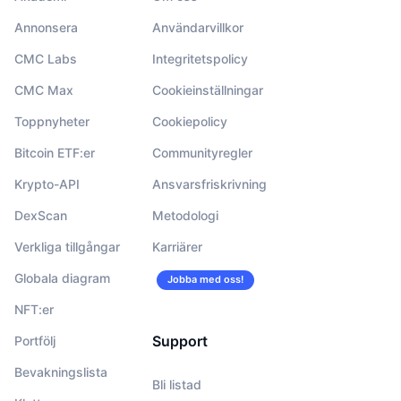
Annonsera
Användarvillkor
CMC Labs
Integritetspolicy
CMC Max
Cookieinställningar
Toppnyheter
Cookiepolicy
Bitcoin ETF:er
Communityregler
Krypto-API
Ansvarsfriskrivning
DexScan
Metodologi
Verkliga tillgångar
Karriärer
Globala diagram
Jobba med oss!
NFT:er
Support
Portfölj
Bevakningslista
Bli listad