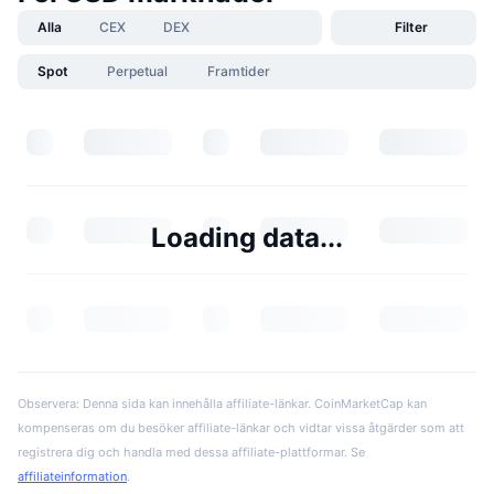
Alla
CEX
DEX
Filter
Spot
Perpetual
Framtider
Loading data...
Observera: Denna sida kan innehålla affiliate-länkar. CoinMarketCap kan
kompenseras om du besöker affiliate-länkar och vidtar vissa åtgärder som att
registrera dig och handla med dessa affiliate-plattformar. Se
affiliateinformation
.