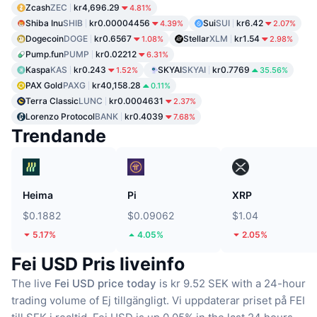
Zcash
ZEC
kr4,696.29
4.81%
Shiba Inu
SHIB
kr0.00004456
Sui
SUI
kr6.42
4.39%
2.07%
Dogecoin
DOGE
kr0.6567
Stellar
XLM
kr1.54
1.08%
2.98%
Pump.fun
PUMP
kr0.02212
6.31%
Kaspa
KAS
kr0.243
SKYAI
SKYAI
kr0.7769
1.52%
35.56%
PAX Gold
PAXG
kr40,158.28
0.11%
Terra Classic
LUNC
kr0.0004631
2.37%
Lorenzo Protocol
BANK
kr0.4039
7.68%
Trendande
Heima
Pi
XRP
$0.1882
$0.09062
$1.04
5.17%
4.05%
2.05%
Fei USD Pris liveinfo
The live
Fei USD price today
is kr 9.52 SEK with a 24-hour
trading volume of Ej tillgängligt.
Vi uppdaterar priset på FEI