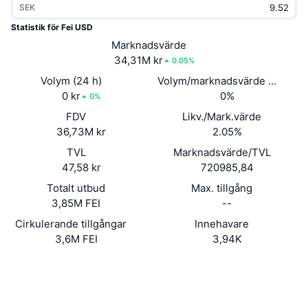
SEK
Trendande
Krypto-ETF:er
Skola
CMC MCP
Statistik för Fei USD
Nytt
Marknadsvärde
Bitcoin ETF:er
x402
Nyheter
34,31M kr
0.05%
Krypto
Ethereum ETF:er
Volym (24 h)
Volym/marknadsvärde (24h)
Akademi
0 kr
0%
0%
Politik
FDV
Likv./Mark.värde
Teknisk analys
Analys
36,73M kr
2.05%
Sport
TVL
Marknadsvärde/TVL
RSI
Videor
47,58 kr
720985,84
Finans
MACD
Totalt utbud
Max. tillgång
Ordlista
3,85M FEI
--
Teknik
Cirkulerande tillgångar
Innehavare
Derivat
Kampanjer
3,6M FEI
3,94K
NFT
Översikt
Webbplats
Airdrops
Website
Whitepaper
Övergripande NFT-statistik
Sociala medier
Likvidationer
Diamantbelöningar