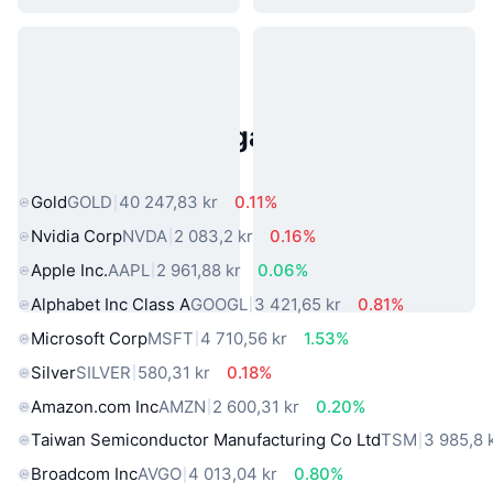
Populära tillgångar från den
verkliga världen
Gold
GOLD
40 247,83 kr
0.11%
Nvidia Corp
NVDA
2 083,2 kr
0.16%
Apple Inc.
AAPL
2 961,88 kr
0.06%
Alphabet Inc Class A
GOOGL
3 421,65 kr
0.81%
Microsoft Corp
MSFT
4 710,56 kr
1.53%
Silver
SILVER
580,31 kr
0.18%
Amazon.com Inc
AMZN
2 600,31 kr
0.20%
Taiwan Semiconductor Manufacturing Co Ltd
TSM
3 985,8 
Broadcom Inc
AVGO
4 013,04 kr
0.80%