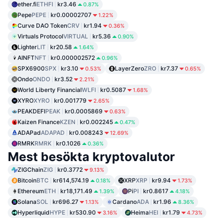
ether.fi
ETHFI
kr3.46
0.87%
Pepe
PEPE
kr0.00002707
1.22%
Curve DAO Token
CRV
kr1.94
0.36%
Virtuals Protocol
VIRTUAL
kr5.36
0.90%
Lighter
LIT
kr20.58
1.64%
AINFT
NFT
kr0.000002572
0.96%
SPX6900
SPX
kr3.10
LayerZero
ZRO
kr7.37
0.53%
0.65%
Ondo
ONDO
kr3.52
2.21%
World Liberty Financial
WLFI
kr0.5087
1.68%
XYRO
XYRO
kr0.001779
2.65%
PEAKDEFI
PEAK
kr0.0005869
0.63%
Kaizen Finance
KZEN
kr0.002245
0.47%
ADAPad
ADAPAD
kr0.008243
12.69%
RMRK
RMRK
kr0.1026
0.36%
Mest besökta kryptovalutor
ZIGChain
ZIG
kr0.3772
9.13%
Bitcoin
BTC
kr614,574.19
XRP
XRP
kr9.94
0.18%
1.73%
Ethereum
ETH
kr18,171.49
Pi
PI
kr0.8617
1.39%
4.18%
Solana
SOL
kr696.27
Cardano
ADA
kr1.96
1.13%
8.36%
Hyperliquid
HYPE
kr530.90
Heima
HEI
kr1.79
3.16%
4.73%