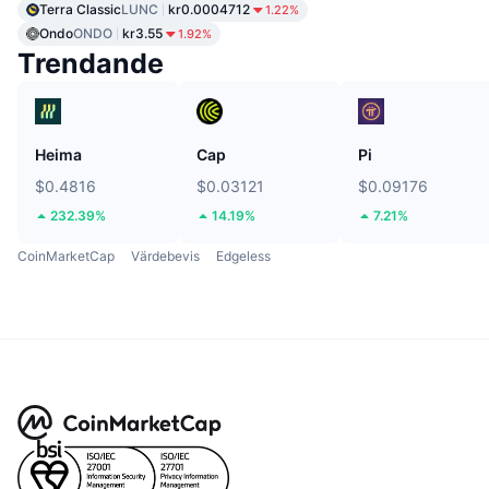
Terra Classic
LUNC
kr0.0004712
1.22%
Ondo
ONDO
kr3.55
1.92%
Trendande
Heima
Cap
Pi
$0.4816
$0.03121
$0.09176
232.39%
14.19%
7.21%
CoinMarketCap
Värdebevis
Edgeless