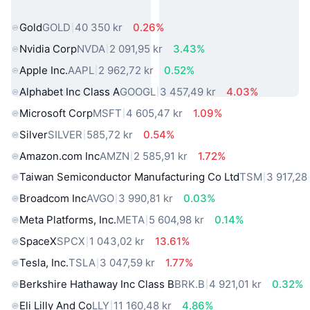
verkliga världen
Gold
GOLD
40 350 kr
0.26%
Nvidia Corp
NVDA
2 091,95 kr
3.43%
Apple Inc.
AAPL
2 962,72 kr
0.52%
Alphabet Inc Class A
GOOGL
3 457,49 kr
4.03%
Microsoft Corp
MSFT
4 605,47 kr
1.09%
Silver
SILVER
585,72 kr
0.54%
Amazon.com Inc
AMZN
2 585,91 kr
1.72%
Taiwan Semiconductor Manufacturing Co Ltd
TSM
3 917,28
Broadcom Inc
AVGO
3 990,81 kr
0.03%
Meta Platforms, Inc.
META
5 604,98 kr
0.14%
SpaceX
SPCX
1 043,02 kr
13.61%
Tesla, Inc.
TSLA
3 047,59 kr
1.77%
Berkshire Hathaway Inc Class B
BRK.B
4 921,01 kr
0.32%
Eli Lilly And Co
LLY
11 160,48 kr
4.86%