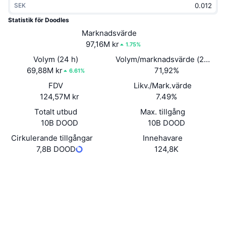
SEK
Trendande
Krypto-ETF:er
Skola
CMC MCP
Statistik för Doodles
Nytt
Marknadsvärde
Bitcoin ETF:er
x402
Nyheter
97,16M kr
1.75%
Krypto
Ethereum ETF:er
Volym (24 h)
Volym/marknadsvärde (24h)
Akademi
69,88M kr
71,92%
6.61%
Politik
FDV
Likv./Mark.värde
Teknisk analys
Analys
124,57M kr
7.49%
Sport
Totalt utbud
Max. tillgång
RSI
Videor
10B DOOD
10B DOOD
Finans
MACD
Cirkulerande tillgångar
Innehavare
Ordlista
7,8B DOOD
124,8K
Teknik
Webbplats
Website
Derivat
Kampanjer
NFT
Sociala medier
Översikt
Airdrops
Övergripande NFT-statistik
0x7222...b3f6d9
Kontrakt
Likvidationer
Diamantbelöningar