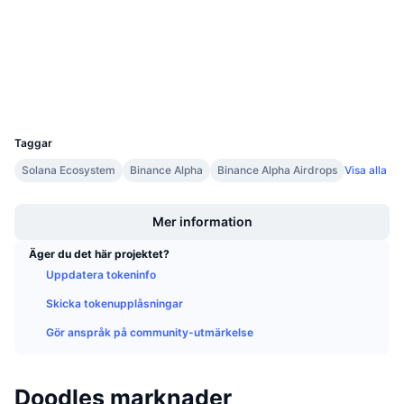
4.0
Kommande försäljningar
Betyg (CertiK)
Finansieringsräntor
Lär dig och tjäna
Explorers
solscan.io
Wallets
Kalendrar
UCID
35747
ICO-kalender
Taggar
Solana Ecosystem
Binance Alpha
Binance Alpha Airdrops
Visa alla
Händelsekalender
Boost
Mer information
Äger du det här projektet?
Uppdatera tokeninfo
Skicka tokenupplåsningar
Gör anspråk på community-utmärkelse
Doodles marknader