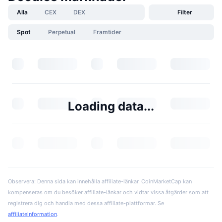
Alla
CEX
DEX
Filter
Spot
Perpetual
Framtider
Loading data...
Observera: Denna sida kan innehålla affiliate-länkar. CoinMarketCap kan
kompenseras om du besöker affiliate-länkar och vidtar vissa åtgärder som att
registrera dig och handla med dessa affiliate-plattformar. Se
affiliateinformation
.