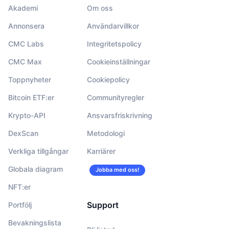
Akademi
Om oss
Annonsera
Användarvillkor
CMC Labs
Integritetspolicy
CMC Max
Cookieinställningar
Toppnyheter
Cookiepolicy
Bitcoin ETF:er
Communityregler
Krypto-API
Ansvarsfriskrivning
DexScan
Metodologi
Verkliga tillgångar
Karriärer
Globala diagram
Jobba med oss!
NFT:er
Support
Portfölj
Bevakningslista