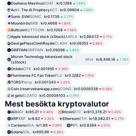
Goatseus Maximus
GOAT
kr0.1268
1.69%
Act I : The AI Prophecy
ACT
kr0.09804
7.86%
Sonic SVM
SONIC
kr0.1738
2.77%
Moonbirds
BIRB
kr0.4668
1.84%
Buttcoin
BUTTCOIN
kr0.1008
7.49%
Apple tokenized stock (xStock)
AAPLX
kr2,964.13
0.71%
GeorgePlaysClashRoyale
CLASH
kr0.08253
6.88%
GRIFFAIN
GRIFFAIN
kr0.09096
2.85%
Micron Technology tokenized stock
MUx
kr8,446.16
1.78%
(xStock)
Octokn
OTK
kr0.001955
3.30%
Fluminense FC Fan Token
FLU
kr0.2282
7.70%
TORSY
torsy
kr0.001343
2.25%
Coin (reservebankapp.com)
COINS
kr0.0009338
0.36%
el gato
ELGATO
kr0.00009103
0.79%
Mest besökta kryptovalutor
ADI
ADI
kr65.21
Bitcoin
BTC
kr613,376.21
0.40%
0.43%
XRP
XRP
kr9.62
Ethereum
ETH
kr18,082.01
3.35%
0.77%
Cardano
ADA
kr1.89
Pi
PI
kr0.8384
3.99%
2.51%
Solana
SOL
kr695.96
0.39%