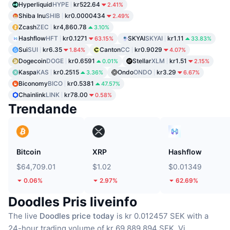
Hyperliquid
HYPE
kr522.64
2.41%
Shiba Inu
SHIB
kr0.0000434
2.49%
Zcash
ZEC
kr4,860.78
3.10%
Hashflow
HFT
kr0.1271
SKYAI
SKYAI
kr1.11
63.15%
33.83%
Sui
SUI
kr6.35
Canton
CC
kr0.9029
1.84%
4.07%
Dogecoin
DOGE
kr0.6591
Stellar
XLM
kr1.51
0.01%
2.15%
Kaspa
KAS
kr0.2515
Ondo
ONDO
kr3.29
3.36%
6.67%
Biconomy
BICO
kr0.5381
47.57%
Chainlink
LINK
kr78.00
0.58%
Trendande
Bitcoin
XRP
Hashflow
$64,709.01
$1.02
$0.01349
0.06%
2.97%
62.69%
Doodles Pris liveinfo
The live
Doodles price today
is kr 0.012457 SEK with a
24-hour trading volume of kr 69,889,894 SEK.
Vi