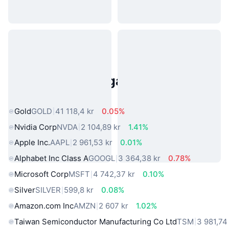
Populära tillgångar från den
verkliga världen
Gold
GOLD
41 118,4 kr
0.05%
Nvidia Corp
NVDA
2 104,89 kr
1.41%
Apple Inc.
AAPL
2 961,53 kr
0.01%
Alphabet Inc Class A
GOOGL
3 364,38 kr
0.78%
Microsoft Corp
MSFT
4 742,37 kr
0.10%
Silver
SILVER
599,8 kr
0.08%
Amazon.com Inc
AMZN
2 607 kr
1.02%
Taiwan Semiconductor Manufacturing Co Ltd
TSM
3 981,74