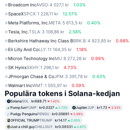
Broadcom Inc
AVGO
4 027,1 kr
1.03%
SpaceX
SPCX
1 226,11 kr
12.57%
Meta Platforms, Inc.
META
5 613,5 kr
0.40%
Tesla, Inc.
TSLA
3 106,86 kr
2.58%
Berkshire Hathaway Inc Class B
BRK.B
4 923,85 kr
0.98%
Eli Lilly And Co
LLY
11 164,35 kr
1.18%
Micron Technology Inc
MU
8 272,26 kr
0.99%
SK Hynix
SKHY
1 296,1 kr
4.73%
JPmorgan Chase & Co
JPM
3 391,78 kr
0.43%
Walmart Inc
WMT
1 055,97 kr
0.59%
Populära tokens i Solana-kedjan
Solana
SOL
kr688.71
1.42%
Pump.fun
PUMP
kr0.0227
Jupiter
JUP
kr1.72
2.73%
3.33%
Pudgy Penguins
PENGU
kr0.05691
2.99%
OFFICIAL TRUMP
TRUMP
kr14.17
2.05%
Just a chill guy
CHILLGUY
kr0.09331
2.67%