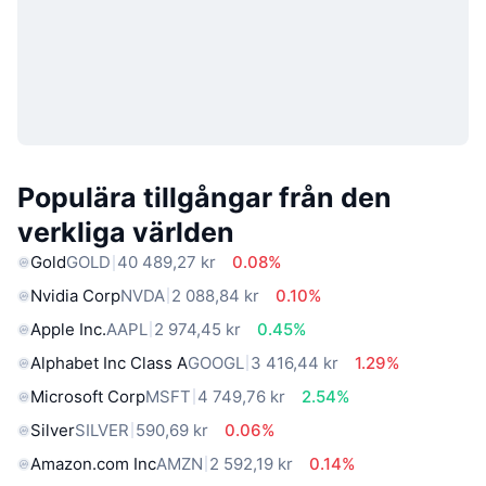
Populära tillgångar från den
verkliga världen
Gold
GOLD
40 489,27 kr
0.08%
Nvidia Corp
NVDA
2 088,84 kr
0.10%
Apple Inc.
AAPL
2 974,45 kr
0.45%
Alphabet Inc Class A
GOOGL
3 416,44 kr
1.29%
Microsoft Corp
MSFT
4 749,76 kr
2.54%
Silver
SILVER
590,69 kr
0.06%
Amazon.com Inc
AMZN
2 592,19 kr
0.14%