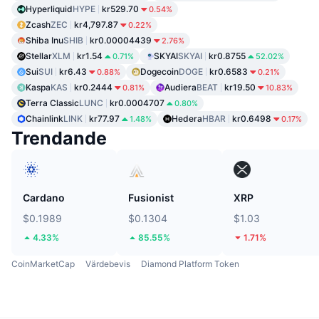
Hyperliquid
HYPE
kr529.70
0.54%
Zcash
ZEC
kr4,797.87
0.22%
Shiba Inu
SHIB
kr0.00004439
2.76%
Stellar
XLM
kr1.54
SKYAI
SKYAI
kr0.8755
0.71%
52.02%
Sui
SUI
kr6.43
Dogecoin
DOGE
kr0.6583
0.88%
0.21%
Kaspa
KAS
kr0.2444
Audiera
BEAT
kr19.50
0.81%
10.83%
Terra Classic
LUNC
kr0.0004707
0.80%
Chainlink
LINK
kr77.97
Hedera
HBAR
kr0.6498
1.48%
0.17%
Trendande
Cardano
Fusionist
XRP
$0.1989
$0.1304
$1.03
4.33%
85.55%
1.71%
CoinMarketCap
Värdebevis
Diamond Platform Token