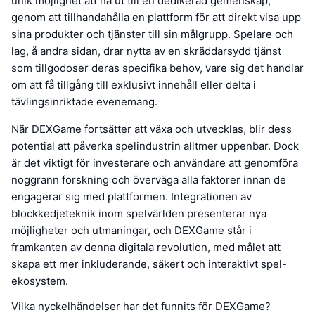
unik möjlighet att nå ut till en dedikerad gemenskap,
genom att tillhandahålla en plattform för att direkt visa upp
sina produkter och tjänster till sin målgrupp. Spelare och
lag, å andra sidan, drar nytta av en skräddarsydd tjänst
som tillgodoser deras specifika behov, vare sig det handlar
om att få tillgång till exklusivt innehåll eller delta i
tävlingsinriktade evenemang.
När DEXGame fortsätter att växa och utvecklas, blir dess
potential att påverka spelindustrin alltmer uppenbar. Dock
är det viktigt för investerare och användare att genomföra
noggrann forskning och överväga alla faktorer innan de
engagerar sig med plattformen. Integrationen av
blockkedjeteknik inom spelvärlden presenterar nya
möjligheter och utmaningar, och DEXGame står i
framkanten av denna digitala revolution, med målet att
skapa ett mer inkluderande, säkert och interaktivt spel-
ekosystem.
Vilka nyckelhändelser har det funnits för DEXGame?