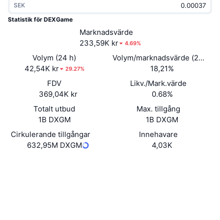
SEK
Trendande
Krypto-ETF:er
Skola
CMC MCP
Statistik för DEXGame
Nytt
Marknadsvärde
Bitcoin ETF:er
x402
Nyheter
233,59K kr
4.69%
Krypto
Ethereum ETF:er
Volym (24 h)
Volym/marknadsvärde (24h)
Akademi
42,54K kr
18,21%
29.27%
Politik
FDV
Likv./Mark.värde
Teknisk analys
Analys
369,04K kr
0.68%
Sport
Totalt utbud
Max. tillgång
RSI
Videor
1B DXGM
1B DXGM
Finans
MACD
Cirkulerande tillgångar
Innehavare
Ordlista
632,95M DXGM
4,03K
Teknik
Webbplats
Website
Whitepaper
Derivat
Kampanjer
NFT
Sociala medier
Översikt
Airdrops
Kontrakt
Övergripande NFT-statistik
0x66f7...c13475
Likvidationer
3.9
Diamantbelöningar
Betyg (CertiK)