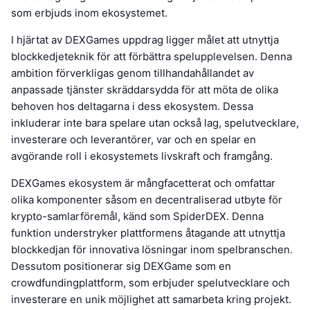
som erbjuds inom ekosystemet.
I hjärtat av DEXGames uppdrag ligger målet att utnyttja
blockkedjeteknik för att förbättra spelupplevelsen. Denna
ambition förverkligas genom tillhandahållandet av
anpassade tjänster skräddarsydda för att möta de olika
behoven hos deltagarna i dess ekosystem. Dessa
inkluderar inte bara spelare utan också lag, spelutvecklare,
investerare och leverantörer, var och en spelar en
avgörande roll i ekosystemets livskraft och framgång.
DEXGames ekosystem är mångfacetterat och omfattar
olika komponenter såsom en decentraliserad utbyte för
krypto-samlarföremål, känd som SpiderDEX. Denna
funktion understryker plattformens åtagande att utnyttja
blockkedjan för innovativa lösningar inom spelbranschen.
Dessutom positionerar sig DEXGame som en
crowdfundingplattform, som erbjuder spelutvecklare och
investerare en unik möjlighet att samarbeta kring projekt.