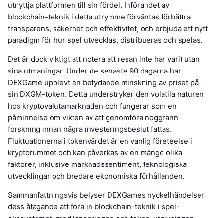
utnyttja plattformen till sin fördel. Införandet av
blockchain-teknik i detta utrymme förväntas förbättra
transparens, säkerhet och effektivitet, och erbjuda ett nytt
paradigm för hur spel utvecklas, distribueras och spelas.
Det är dock viktigt att notera att resan inte har varit utan
sina utmaningar. Under de senaste 90 dagarna har
DEXGame upplevt en betydande minskning av priset på
sin DXGM-token. Detta understryker den volatila naturen
hos kryptovalutamarknaden och fungerar som en
påminnelse om vikten av att genomföra noggrann
forskning innan några investeringsbeslut fattas.
Fluktuationerna i tokenvärdet är en vanlig företeelse i
kryptorummet och kan påverkas av en mängd olika
faktorer, inklusive marknadssentiment, teknologiska
utvecklingar och bredare ekonomiska förhållanden.
Sammanfattningsvis belyser DEXGames nyckelhändelser
dess åtagande att föra in blockchain-teknik i spel-