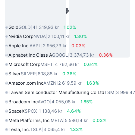
Populära tillgångar från den
verkliga världen
Gold
GOLD
41 319,93 kr
1.02%
Nvidia Corp
NVDA
2 100,11 kr
1.30%
Apple Inc.
AAPL
2 956,73 kr
0.03%
Alphabet Inc Class A
GOOGL
3 374,73 kr
0.36%
Microsoft Corp
MSFT
4 762,66 kr
0.64%
Silver
SILVER
608,88 kr
0.36%
Amazon.com Inc
AMZN
2 619,59 kr
1.63%
Taiwan Semiconductor Manufacturing Co Ltd
TSM
3 999,47
Broadcom Inc
AVGO
4 055,08 kr
1.85%
SpaceX
SPCX
1 138,46 kr
4.64%
Meta Platforms, Inc.
META
5 586,14 kr
0.03%
Tesla, Inc.
TSLA
3 065,4 kr
1.33%