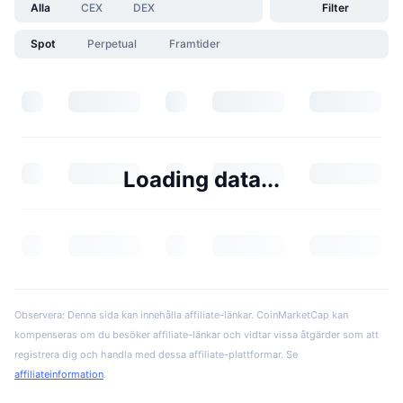
Alla
CEX
DEX
Filter
Spot
Perpetual
Framtider
Loading data...
Observera: Denna sida kan innehålla affiliate-länkar. CoinMarketCap kan
kompenseras om du besöker affiliate-länkar och vidtar vissa åtgärder som att
registrera dig och handla med dessa affiliate-plattformar. Se
affiliateinformation
.