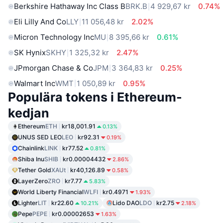
Berkshire Hathaway Inc Class B
BRK.B
4 929,67 kr
0.74%
Eli Lilly And Co
LLY
11 056,48 kr
2.02%
Micron Technology Inc
MU
8 395,66 kr
0.61%
SK Hynix
SKHY
1 325,32 kr
2.47%
JPmorgan Chase & Co
JPM
3 364,83 kr
0.25%
Walmart Inc
WMT
1 050,89 kr
0.95%
Populära tokens i Ethereum-
kedjan
Ethereum
ETH
kr18,001.91
0.13%
UNUS SED LEO
LEO
kr92.31
0.19%
Chainlink
LINK
kr77.52
0.81%
Shiba Inu
SHIB
kr0.00004432
2.86%
Tether Gold
XAUt
kr40,126.89
0.58%
LayerZero
ZRO
kr7.77
5.83%
World Liberty Financial
WLFI
kr0.4971
1.93%
Lighter
LIT
kr22.60
Lido DAO
LDO
kr2.75
10.21%
2.18%
Pepe
PEPE
kr0.00002653
1.63%