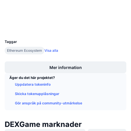
Audits
Kommande försäljningar
Finansieringsräntor
Lär dig och tjäna
Explorers
etherscan.io
Wallets
Kalendrar
UCID
15564
ICO-kalender
Taggar
Ethereum Ecosystem
Visa alla
Händelsekalender
Boost
Mer information
Äger du det här projektet?
Uppdatera tokeninfo
Skicka tokenupplåsningar
Gör anspråk på community-utmärkelse
DEXGame marknader