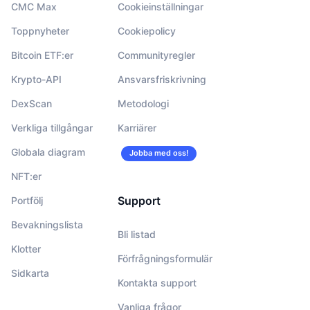
CMC Max
Cookieinställningar
Toppnyheter
Cookiepolicy
Bitcoin ETF:er
Communityregler
Krypto-API
Ansvarsfriskrivning
DexScan
Metodologi
Verkliga tillgångar
Karriärer
Globala diagram
Jobba med oss!
NFT:er
Support
Portfölj
Bevakningslista
Bli listad
Klotter
Förfrågningsformulär
Sidkarta
Kontakta support
Vanliga frågor