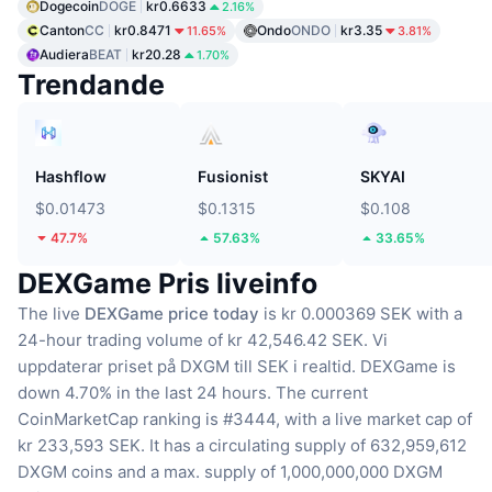
Dogecoin
DOGE
kr0.6633
2.16%
Canton
CC
kr0.8471
Ondo
ONDO
kr3.35
11.65%
3.81%
Audiera
BEAT
kr20.28
1.70%
Trendande
Hashflow
Fusionist
SKYAI
$0.01473
$0.1315
$0.108
47.7%
57.63%
33.65%
DEXGame Pris liveinfo
The live
DEXGame price today
is kr 0.000369 SEK with a
24-hour trading volume of kr 42,546.42 SEK.
Vi
uppdaterar priset på DXGM till SEK i realtid.
DEXGame is
down 4.70% in the last 24 hours.
The current
CoinMarketCap ranking is #3444, with a live market cap of
kr 233,593 SEK.
It has a circulating supply of 632,959,612
DXGM coins
and a max. supply of 1,000,000,000 DXGM