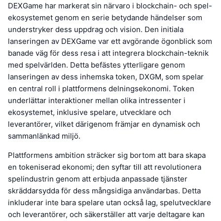
DEXGame har markerat sin närvaro i blockchain- och spel-
ekosystemet genom en serie betydande händelser som
understryker dess uppdrag och vision. Den initiala
lanseringen av DEXGame var ett avgörande ögonblick som
banade väg för dess resa i att integrera blockchain-teknik
med spelvärlden. Detta befästes ytterligare genom
lanseringen av dess inhemska token, DXGM, som spelar
en central roll i plattformens delningsekonomi. Token
underlättar interaktioner mellan olika intressenter i
ekosystemet, inklusive spelare, utvecklare och
leverantörer, vilket därigenom främjar en dynamisk och
sammanlänkad miljö.
Plattformens ambition sträcker sig bortom att bara skapa
en tokeniserad ekonomi; den syftar till att revolutionera
spelindustrin genom att erbjuda anpassade tjänster
skräddarsydda för dess mångsidiga användarbas. Detta
inkluderar inte bara spelare utan också lag, spelutvecklare
och leverantörer, och säkerställer att varje deltagare kan