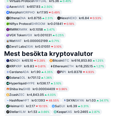
Virtuals Protocol
VIRTUAL
kr5.36
0.40%
Aave
AAVE
kr857.93
2.50%
Morpho
MORPHO
kr17.95
0.49%
Ethena
ENA
kr0.8755
Nexo
NEXO
kr6.84
2.51%
0.53%
Niftyx Protocol
SHROOM
kr0.01841
0.18%
RMRK
RMRK
kr0.1058
3.47%
VGX Token
VGX
kr0.001031
0.25%
Wat
WAT
kr0.000002199
0.71%
Zero1 Labs
DEAI
kr0.01051
3.10%
Mest besökta kryptovalutor
ADI
ADI
kr65.10
Bitcoin
BTC
kr616,853.60
0.28%
1.25%
XRP
XRP
kr9.83
Ethereum
ETH
kr18,255.15
0.61%
1.27%
Cardano
ADA
kr1.90
Pi
PI
kr0.8378
4.35%
4.93%
Solana
SOL
kr701.12
1.36%
Hyperliquid
HYPE
kr536.17
3.10%
Shiba Inu
SHIB
kr0.00004409
0.96%
Zcash
ZEC
kr4,843.05
4.03%
Hashflow
HFT
kr0.1393
SKYAI
SKYAI
kr1.03
48.55%
34.17%
Heima
HEI
kr2.17
Sui
SUI
kr6.39
10.13%
0.31%
Stellar
XLM
kr1.53
Kaspa
KAS
kr0.2465
0.66%
2.87%