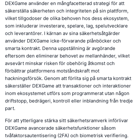
DEXGame använder en mångfacetterad strategi för att
säkerställa säkerheten och integriteten på sin plattform,
vilket tillgodoser de olika behoven hos dess ekosystem,
som inkluderar investerare, spelare, lag, spelutvecklare
och leverantörer. I kärnan av sina säkerhetsåtgärder
använder DEXGame icke-förvarande plånböcker och
smarta kontrakt. Denna uppställning är avgörande
eftersom den eliminerar behovet av mellanhänder, vilket
avsevärt minskar risken för obehörig åtkomst och
förbättrar plattformens motståndskraft mot
hackningsförsök. Genom att förlita sig på smarta kontrakt
säkerställer DEXGame att transaktioner och interaktioner
inom ekosystemet utförs som programmerat utan någon
driftstopp, bedrägeri, kontroll eller inblandning från tredje
part.
För att ytterligare stärka sitt säkerhetsramverk införlivar
DEXGame avancerade säkerhetsfunktioner såsom
tvåfaktorsautentisering (2FA) och biometrisk verifiering.