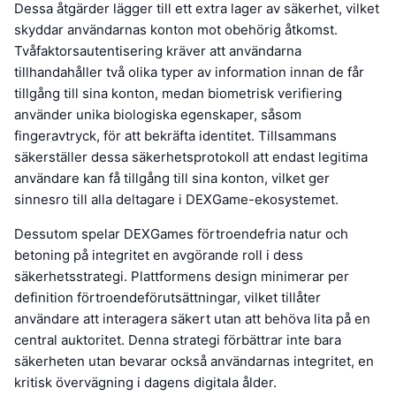
Dessa åtgärder lägger till ett extra lager av säkerhet, vilket
skyddar användarnas konton mot obehörig åtkomst.
Tvåfaktorsautentisering kräver att användarna
tillhandahåller två olika typer av information innan de får
tillgång till sina konton, medan biometrisk verifiering
använder unika biologiska egenskaper, såsom
fingeravtryck, för att bekräfta identitet. Tillsammans
säkerställer dessa säkerhetsprotokoll att endast legitima
användare kan få tillgång till sina konton, vilket ger
sinnesro till alla deltagare i DEXGame-ekosystemet.
Dessutom spelar DEXGames förtroendefria natur och
betoning på integritet en avgörande roll i dess
säkerhetsstrategi. Plattformens design minimerar per
definition förtroendeförutsättningar, vilket tillåter
användare att interagera säkert utan att behöva lita på en
central auktoritet. Denna strategi förbättrar inte bara
säkerheten utan bevarar också användarnas integritet, en
kritisk övervägning i dagens digitala ålder.