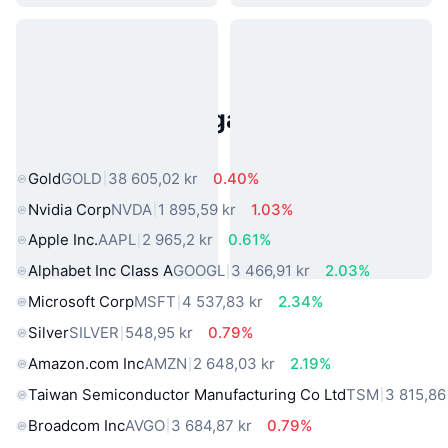
Populära tillgångar från den
verkliga världen
Gold
GOLD
38 605,02 kr
0.40%
Nvidia Corp
NVDA
1 895,59 kr
1.03%
Apple Inc.
AAPL
2 965,2 kr
0.61%
Alphabet Inc Class A
GOOGL
3 466,91 kr
2.03%
Microsoft Corp
MSFT
4 537,83 kr
2.34%
Silver
SILVER
548,95 kr
0.79%
Amazon.com Inc
AMZN
2 648,03 kr
2.19%
Taiwan Semiconductor Manufacturing Co Ltd
TSM
3 815,86
Broadcom Inc
AVGO
3 684,87 kr
0.79%