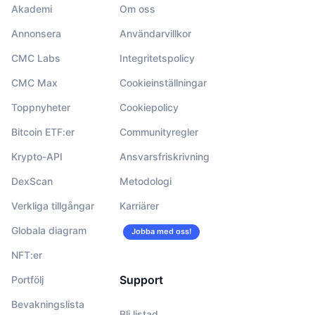
Akademi
Om oss
Annonsera
Användarvillkor
CMC Labs
Integritetspolicy
CMC Max
Cookieinställningar
Toppnyheter
Cookiepolicy
Bitcoin ETF:er
Communityregler
Krypto-API
Ansvarsfriskrivning
DexScan
Metodologi
Verkliga tillgångar
Karriärer
Globala diagram
Jobba med oss!
NFT:er
Support
Portfölj
Bevakningslista
Bli listad