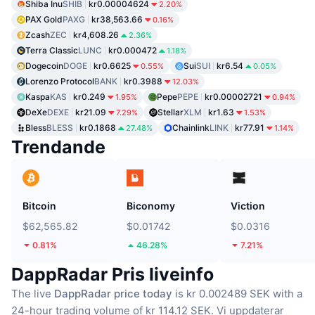
Shiba Inu
SHIB
kr0.00004624
2.20%
PAX Gold
PAXG
kr38,563.66
0.16%
Zcash
ZEC
kr4,608.26
2.36%
Terra Classic
LUNC
kr0.000472
1.18%
Dogecoin
DOGE
kr0.6625
Sui
SUI
kr6.54
0.55%
0.05%
Lorenzo Protocol
BANK
kr0.3988
12.03%
Kaspa
KAS
kr0.249
Pepe
PEPE
kr0.00002721
1.95%
0.94%
DeXe
DEXE
kr21.09
Stellar
XLM
kr1.63
7.29%
1.53%
Bless
BLESS
kr0.1868
Chainlink
LINK
kr77.91
27.48%
1.14%
Trendande
Bitcoin
Biconomy
Viction
$62,565.82
$0.01742
$0.0316
0.81%
46.28%
7.21%
DappRadar Pris liveinfo
The live
DappRadar price today
is kr 0.002489 SEK with a
24-hour trading volume of kr 114.12 SEK.
Vi uppdaterar