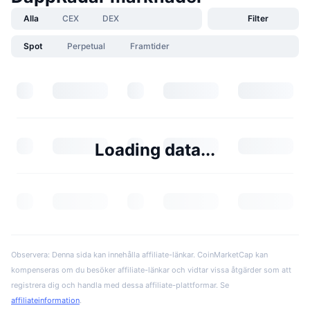
Alla
CEX
DEX
Filter
Spot
Perpetual
Framtider
Loading data...
Observera: Denna sida kan innehålla affiliate-länkar. CoinMarketCap kan
kompenseras om du besöker affiliate-länkar och vidtar vissa åtgärder som att
registrera dig och handla med dessa affiliate-plattformar. Se
affiliateinformation
.