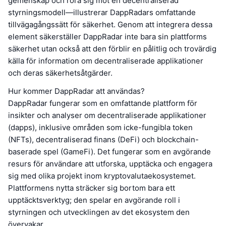
gemenskap och röra sig mot en decentraliserad
styrningsmodell—illustrerar DappRadars omfattande
tillvägagångssätt för säkerhet. Genom att integrera dessa
element säkerställer DappRadar inte bara sin plattforms
säkerhet utan också att den förblir en pålitlig och trovärdig
källa för information om decentraliserade applikationer
och deras säkerhetsåtgärder.
Hur kommer DappRadar att användas?
DappRadar fungerar som en omfattande plattform för
insikter och analyser om decentraliserade applikationer
(dapps), inklusive områden som icke-fungibla token
(NFTs), decentraliserad finans (DeFi) och blockchain-
baserade spel (GameFi). Det fungerar som en avgörande
resurs för användare att utforska, upptäcka och engagera
sig med olika projekt inom kryptovalutaekosystemet.
Plattformens nytta sträcker sig bortom bara ett
upptäcktsverktyg; den spelar en avgörande roll i
styrningen och utvecklingen av det ekosystem den
övervakar.