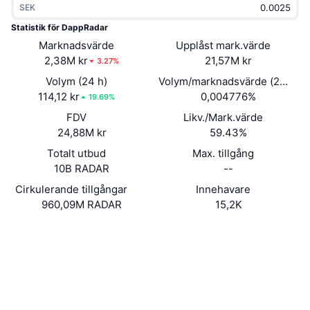
SEK
Trendande
Krypto-ETF:er
Skola
CMC MCP
Statistik för DappRadar
Marknadsvärde
Nytt
Upplåst mark.värde
Bitcoin ETF:er
x402
Nyheter
2,38M kr
21,57M kr
3.27%
Krypto
Ethereum ETF:er
Volym (24 h)
Volym/marknadsvärde (24h)
Akademi
114,12 kr
0,004776%
19.69%
Politik
FDV
Likv./Mark.värde
Teknisk analys
Analys
24,88M kr
59.43%
Sport
Totalt utbud
Max. tillgång
RSI
Videor
10B RADAR
--
Finans
MACD
Cirkulerande tillgångar
Innehavare
Ordlista
960,09M RADAR
15,2K
Teknik
Webbplats
Website
Whitepaper
Derivat
Kampanjer
NFT
Sociala medier
Översikt
Airdrops
Övergripande NFT-statistik
0x4470...c44dbe
Kontrakt
Likvidationer
Diamantbelöningar