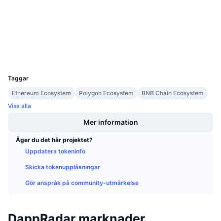
3.6
Kommande försäljningar
Betyg (CertiK)
Finansieringsräntor
Lär dig och tjäna
etherscan.io
Explorers
Kalendrar
Wallets
UCID
15188
ICO-kalender
Taggar
Ethereum Ecosystem
Polygon Ecosystem
BNB Chain Ecosystem
Händelsekalender
Visa alla
Mer information
Äger du det här projektet?
Uppdatera tokeninfo
Skicka tokenupplåsningar
Gör anspråk på community-utmärkelse
DappRadar marknader