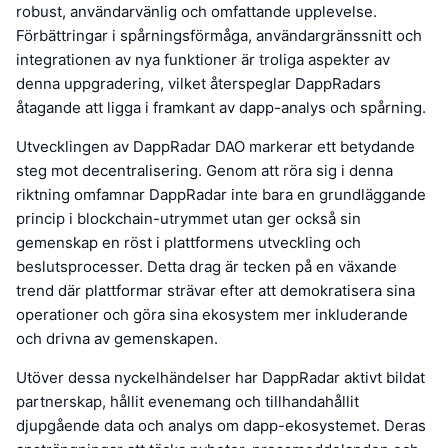
robust, användarvänlig och omfattande upplevelse.
Förbättringar i spårningsförmåga, användargränssnitt och
integrationen av nya funktioner är troliga aspekter av
denna uppgradering, vilket återspeglar DappRadars
åtagande att ligga i framkant av dapp-analys och spårning.
Utvecklingen av DappRadar DAO markerar ett betydande
steg mot decentralisering. Genom att röra sig i denna
riktning omfamnar DappRadar inte bara en grundläggande
princip i blockchain-utrymmet utan ger också sin
gemenskap en röst i plattformens utveckling och
beslutsprocesser. Detta drag är tecken på en växande
trend där plattformar strävar efter att demokratisera sina
operationer och göra sina ekosystem mer inkluderande
och drivna av gemenskapen.
Utöver dessa nyckelhändelser har DappRadar aktivt bildat
partnerskap, hållit evenemang och tillhandahållit
djupgående data och analys om dapp-ekosystemet. Deras