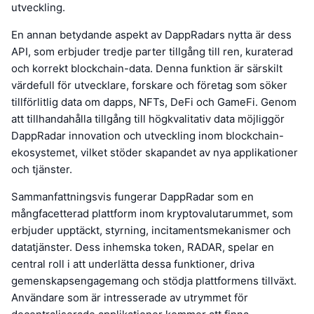
utveckling.
En annan betydande aspekt av DappRadars nytta är dess
API, som erbjuder tredje parter tillgång till ren, kuraterad
och korrekt blockchain-data. Denna funktion är särskilt
värdefull för utvecklare, forskare och företag som söker
tillförlitlig data om dapps, NFTs, DeFi och GameFi. Genom
att tillhandahålla tillgång till högkvalitativ data möjliggör
DappRadar innovation och utveckling inom blockchain-
ekosystemet, vilket stöder skapandet av nya applikationer
och tjänster.
Sammanfattningsvis fungerar DappRadar som en
mångfacetterad plattform inom kryptovalutarummet, som
erbjuder upptäckt, styrning, incitamentsmekanismer och
datatjänster. Dess inhemska token, RADAR, spelar en
central roll i att underlätta dessa funktioner, driva
gemenskapsengagemang och stödja plattformens tillväxt.
Användare som är intresserade av utrymmet för