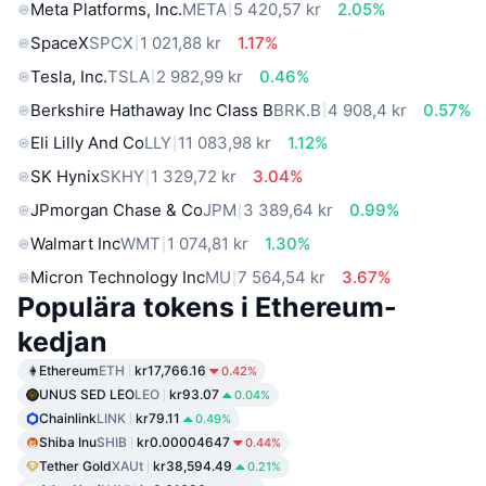
Meta Platforms, Inc.
META
5 420,57 kr
2.05%
SpaceX
SPCX
1 021,88 kr
1.17%
Tesla, Inc.
TSLA
2 982,99 kr
0.46%
Berkshire Hathaway Inc Class B
BRK.B
4 908,4 kr
0.57%
Eli Lilly And Co
LLY
11 083,98 kr
1.12%
SK Hynix
SKHY
1 329,72 kr
3.04%
JPmorgan Chase & Co
JPM
3 389,64 kr
0.99%
Walmart Inc
WMT
1 074,81 kr
1.30%
Micron Technology Inc
MU
7 564,54 kr
3.67%
Populära tokens i Ethereum-
kedjan
Ethereum
ETH
kr17,766.16
0.42%
UNUS SED LEO
LEO
kr93.07
0.04%
Chainlink
LINK
kr79.11
0.49%
Shiba Inu
SHIB
kr0.00004647
0.44%
Tether Gold
XAUt
kr38,594.49
0.21%