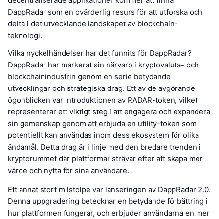
decentraliserade applikationer kommer att finna
DappRadar som en ovärderlig resurs för att utforska och
delta i det utvecklande landskapet av blockchain-
teknologi.
Vilka nyckelhändelser har det funnits för DappRadar?
DappRadar har markerat sin närvaro i kryptovaluta- och
blockchainindustrin genom en serie betydande
utvecklingar och strategiska drag. Ett av de avgörande
ögonblicken var introduktionen av RADAR-token, vilket
representerar ett viktigt steg i att engagera och expandera
sin gemenskap genom att erbjuda en utility-token som
potentiellt kan användas inom dess ekosystem för olika
ändamål. Detta drag är i linje med den bredare trenden i
kryptorummet där plattformar strävar efter att skapa mer
värde och nytta för sina användare.
Ett annat stort milstolpe var lanseringen av DappRadar 2.0.
Denna uppgradering betecknar en betydande förbättring i
hur plattformen fungerar, och erbjuder användarna en mer