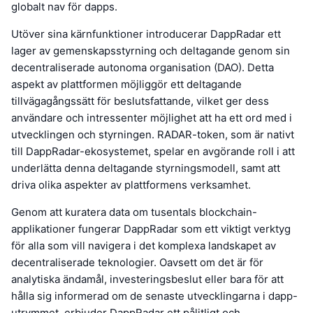
globalt nav för dapps.
Utöver sina kärnfunktioner introducerar DappRadar ett
lager av gemenskapsstyrning och deltagande genom sin
decentraliserade autonoma organisation (DAO). Detta
aspekt av plattformen möjliggör ett deltagande
tillvägagångssätt för beslutsfattande, vilket ger dess
användare och intressenter möjlighet att ha ett ord med i
utvecklingen och styrningen. RADAR-token, som är nativt
till DappRadar-ekosystemet, spelar en avgörande roll i att
underlätta denna deltagande styrningsmodell, samt att
driva olika aspekter av plattformens verksamhet.
Genom att kuratera data om tusentals blockchain-
applikationer fungerar DappRadar som ett viktigt verktyg
för alla som vill navigera i det komplexa landskapet av
decentraliserade teknologier. Oavsett om det är för
analytiska ändamål, investeringsbeslut eller bara för att
hålla sig informerad om de senaste utvecklingarna i dapp-
utrymmet, erbjuder DappRadar ett pålitligt och