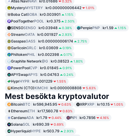
Atlas Navi
NAVI
kr0.01686
0.32%
Mystery
MYSTERY
kr0.000000006442
1.01%
Boba Cat
BOBA
kr0.003901
1.15%
PoolTogether
POOL
kr0.375
2.50%
SENSO
SENSO
kr0.03948
Penpie
PNP
kr1.59
0.38%
1.15%
Streamr
DATA
kr0.001927
2.93%
Gasspas
GASS
kr0.000000006174
2.75%
Garlicoin
GRLC
kr0.03609
0.19%
Philtoken
PHIL
kr0.002398
0.17%
Graphite Network
@G
kr0.08523
1.80%
PowerPool
CVP
kr0.01845
0.91%
APYSwap
APYS
kr0.04763
0.24%
Hypr
HYPR
kr0.001229
1.55%
Kimchi (CTO)
KIMCHI
kr0.0000008808
5.63%
Mest besökta kryptovalutor
Bitcoin
BTC
kr596,945.95
XRP
XRP
kr10.15
0.63%
1.05%
Ethereum
ETH
kr17,560.78
0.63%
Cardano
ADA
kr1.79
Pi
PI
kr0.7856
0.44%
4.16%
Solana
SOL
kr690.39
0.69%
Hyperliquid
HYPE
kr503.79
2.93%