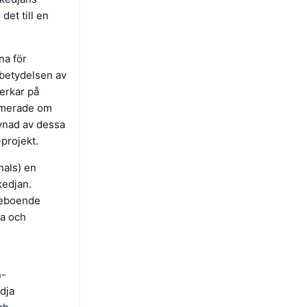
det till en
na för
 betydelsen av
erkar på
ormerade om
vnad av dessa
-projekt.
nals) en
kedjan.
neboende
la och
n-
ödja