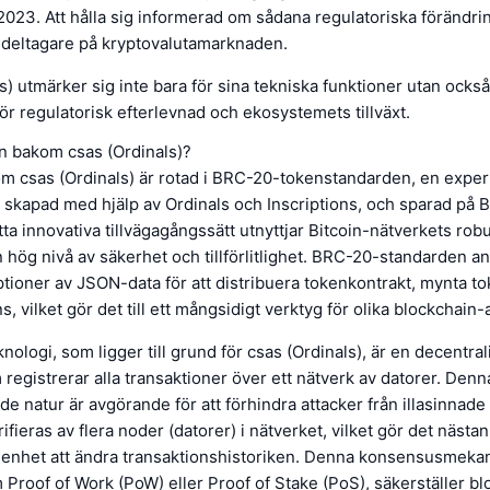
23. Att hålla sig informerad om sådana regulatoriska förändrin
 deltagare på kryptovalutamarknaden.
) utmärker sig inte bara för sina tekniska funktioner utan också 
 regulatorisk efterlevnad och ekosystemets tillväxt.
en bakom csas (Ordinals)?
m csas (Ordinals) är rotad i BRC-20-tokenstandarden, en exper
 skapad med hjälp av Ordinals och Inscriptions, och sparad på B
ta innovativa tillvägagångssätt utnyttjar Bitcoin-nätverkets robu
n hög nivå av säkerhet och tillförlitlighet. BRC-20-standarden a
ptioner av JSON-data för att distribuera tokenkontrakt, mynta t
, vilket gör det till ett mångsidigt verktyg för olika blockchain-
nologi, som ligger till grund för csas (Ordinals), är en decentra
egistrerar alla transaktioner över ett nätverk av datorer. Denn
de natur är avgörande för att förhindra attacker från illasinnade 
ifieras av flera noder (datorer) i nätverket, vilket gör det nästan
 enhet att ändra transaktionshistoriken. Denna konsensusmeka
roof of Work (PoW) eller Proof of Stake (PoS), säkerställer b