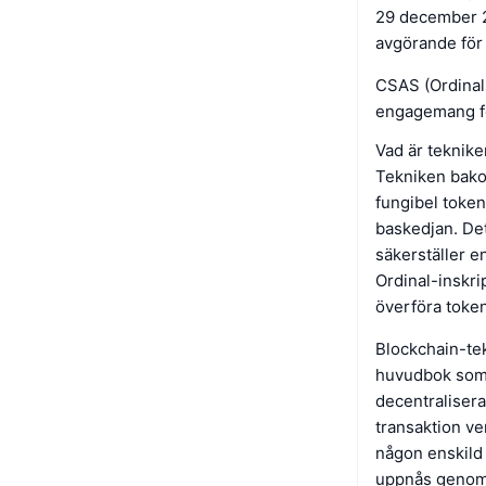
29 december 20
avgörande för
CSAS (Ordinals
engagemang för
Vad är teknik
Tekniken bako
fungibel token
baskedjan. Det
säkerställer e
Ordinal-inskri
överföra tokens
Blockchain-tek
huvudbok som r
decentralisera
transaktion ver
någon enskild
uppnås genom P