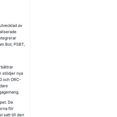
utvecklad av
raliserade
integrerar
am Bot, PSBT,
bättrar
n stödjer nya
-20 och ORC-
edare
engagemang.
pet. De
rna för
 satt till den