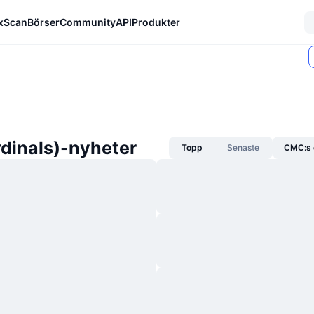
xScan
Börser
Community
API
Produkter
rdinals)-nyheter
Topp
Senaste
CMC:s 