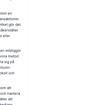
nism en
ransaktioner
ilket gör det
säkerställer
s eller
en möjliggör
Denna metod
ta sig på
itcoin-
okoll och
nom att
a och hantera
ller att
kkedjans