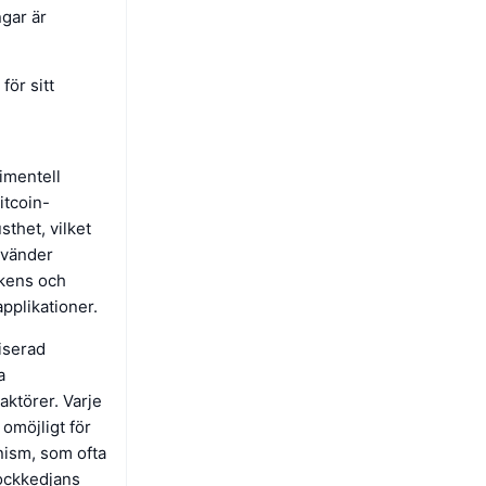
gar är
för sitt
imentell
itcoin-
sthet, vilket
nvänder
okens och
applikationer.
liserad
a
aktörer. Varje
 omöjligt för
nism, som ofta
lockkedjans