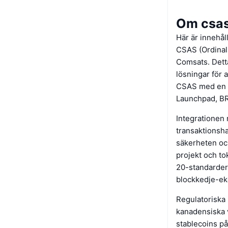
Om csas
Här är innehål
CSAS (Ordinal
Comsats. Detta
lösningar för a
CSAS med en m
Launchpad, B
Integrationen
transaktionsha
säkerheten och
projekt och to
20-standardern
blockkedje-ek
Regulatoriska 
kanadensiska 
stablecoins på