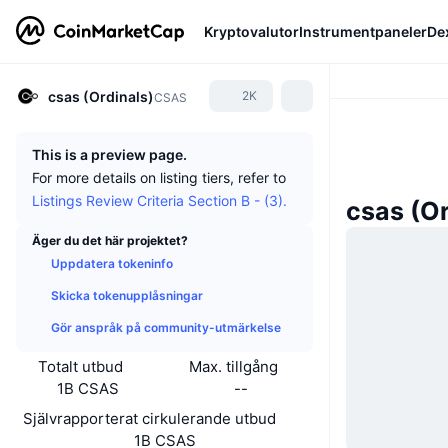
Kryptovalutor
Instrumentpaneler
De
csas (Ordinals)
2K
CSAS
This is a preview page.
For more details on listing tiers, refer to
Listings Review Criteria Section B - (3).
csas (O
Äger du det här projektet?
Uppdatera tokeninfo
Skicka tokenupplåsningar
Gör anspråk på community-utmärkelse
Totalt utbud
Max. tillgång
1B CSAS
--
Självrapporterat cirkulerande utbud
1B CSAS