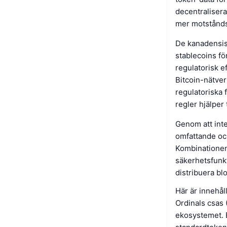
decentralisera
mer motståndsk
De kanadensis
stablecoins fö
regulatorisk e
Bitcoin-nätver
regulatoriska
regler hjälper 
Genom att inte
omfattande och
Kombinationen
säkerhetsfunkt
distribuera bl
Här är innehåll
Ordinals csas 
ekosystemet. E