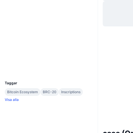
Webbplats
Website
Whitepaper
Sociala medier
0x11ba...ce6ab9
Kontrakt
etherscan.io
Explorers
Wallets
UCID
28484
Taggar
Bitcoin Ecosystem
BRC-20
Inscriptions
Visa alla