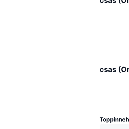
csas (Or
csas (O
Toppinneh