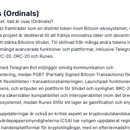
 (Ordinals)
let: Vad är csas (Ordinals)?
s) framträder som en distinkt token inom Bitcoin-ekosystemet, 
 projekt är dedikerat till att främja innovativa idéer och decent
tt stärka Bitcoins tillväxt. Till skillnad från många andra tokens 
ängd avancerade funktioner och plattformar, inklusive Telegr
RC-20, ORC-20 och Runes.
 med Telegram Bot möjliggör smidig kommunikation och
ntering, medan PSBT (Partially Signed Bitcoin Transactions) för
 flexibiliteten i transaktionshanteringen. Launchpad-funktione
kens, och erbjuder en plattform för tillväxt och synlighet. BRC
a säkerställer kompatibilitet och interoperabilitet inom det br
osystemet, medan Runes tillför ett lager av gamification och 
uppdateringar är också en kritisk aspekt av kryptovalutalandska
värdepappersmyndigheterna (CSA) har nyligen uppdaterat regle
 handelsplattformar för kryptotillgångar, med en efterlevnadsfrist