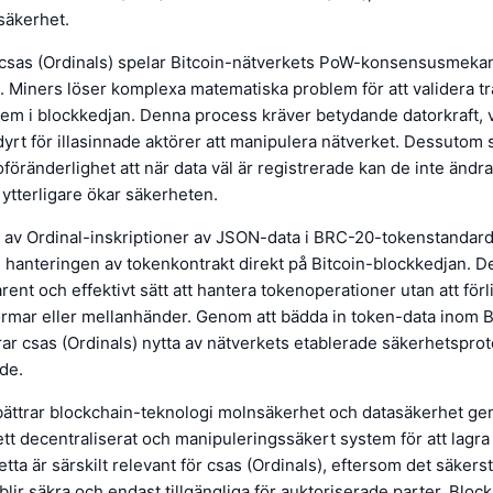
 säkerhet.
r csas (Ordinals) spelar Bitcoin-nätverkets PoW-konsensusmeka
. Miners löser komplexa matematiska problem för att validera t
 dem i blockkedjan. Denna process kräver betydande datorkraft, v
yrt för illasinnade aktörer att manipulera nätverket. Dessutom 
föränderlighet att när data väl är registrerade kan de inte ändra
t ytterligare ökar säkerheten.
av Ordinal-inskriptioner av JSON-data i BRC-20-tokenstandard
 hanteringen av tokenkontrakt direkt på Bitcoin-blockkedjan. 
rent och effektivt sätt att hantera tokenoperationer utan att förli
ormar eller mellanhänder. Genom att bädda in token-data inom B
ar csas (Ordinals) nytta av nätverkets etablerade säkerhetsprot
de.
ättrar blockchain-teknologi molnsäkerhet och datasäkerhet ge
 ett decentraliserat och manipuleringssäkert system för att lagr
tta är särskilt relevant för csas (Ordinals), eftersom det säkerstä
blir säkra och endast tillgängliga för auktoriserade parter. Bloc