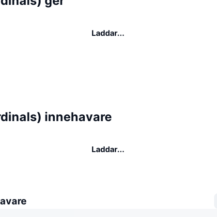
dinals) ger
Laddar...
rdinals) innehavare
Laddar...
avare