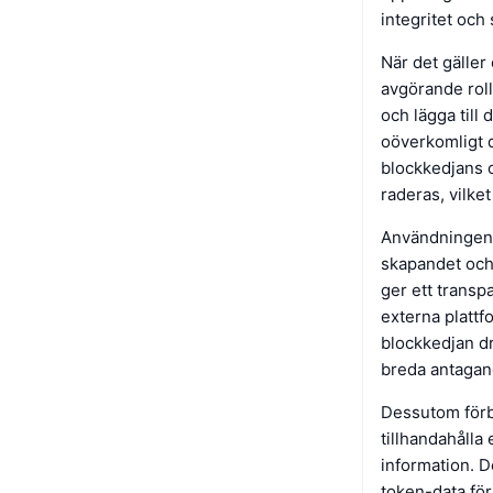
integritet och
När det gälle
avgörande roll
och lägga till
oöverkomligt d
blockkedjans o
raderas, vilke
Användningen 
skapandet och
ger ett transpa
externa plattf
blockkedjan dr
breda antagan
Dessutom förb
tillhandahålla
information. De
token-data för