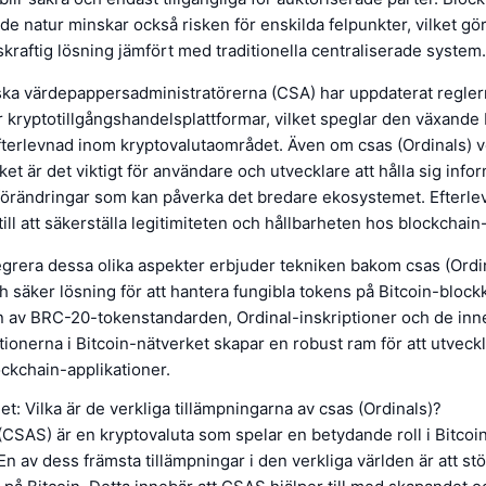
de natur minskar också risken för enskilda felpunkter, vilket gör 
raftig lösning jämfört med traditionella centraliserade system.
ka värdepappersadministratörerna (CSA) har uppdaterat regler
r kryptotillgångshandelsplattformar, vilket speglar den växande
fterlevnad inom kryptovalutaområdet. Även om csas (Ordinals) v
ket är det viktigt för användare och utvecklare att hålla sig inf
 förändringar som kan påverka det bredare ekosystemet. Efterle
till att säkerställa legitimiteten och hållbarheten hos blockchain
grera dessa olika aspekter erbjuder tekniken bakom csas (Ordi
 säker lösning för att hantera fungibla tokens på Bitcoin-block
 av BRC-20-tokenstandarden, Ordinal-inskriptioner och de in
ionerna i Bitcoin-nätverket skapar en robust ram för att utveck
ockchain-applikationer.
et: Vilka är de verkliga tillämpningarna av csas (Ordinals)?
(CSAS) är en kryptovaluta som spelar en betydande roll i Bitcoi
n av dess främsta tillämpningar i den verkliga världen är att st