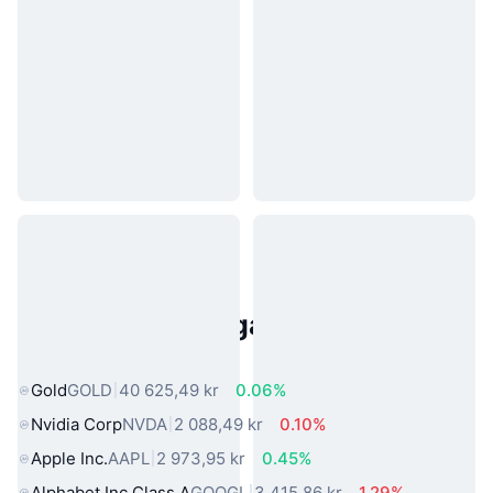
Populära tillgångar från den
verkliga världen
Gold
GOLD
40 625,49 kr
0.06%
Nvidia Corp
NVDA
2 088,49 kr
0.10%
Apple Inc.
AAPL
2 973,95 kr
0.45%
Alphabet Inc Class A
GOOGL
3 415,86 kr
1.29%