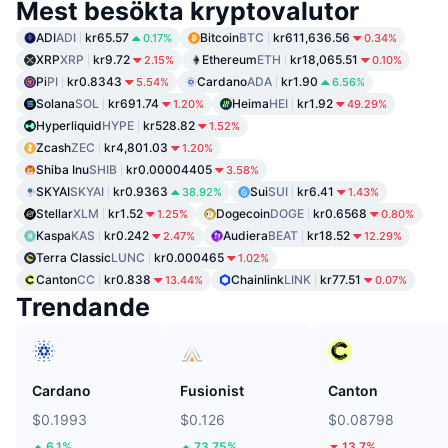
Mest besökta kryptovalutor
ADI
ADI
kr65.57
Bitcoin
BTC
kr611,636.56
0.17%
0.34%
XRP
XRP
kr9.72
Ethereum
ETH
kr18,065.51
2.15%
0.10%
Pi
PI
kr0.8343
Cardano
ADA
kr1.90
5.54%
6.56%
Solana
SOL
kr691.74
Heima
HEI
kr1.92
1.20%
49.29%
Hyperliquid
HYPE
kr528.82
1.52%
Zcash
ZEC
kr4,801.03
1.20%
Shiba Inu
SHIB
kr0.00004405
3.58%
SKYAI
SKYAI
kr0.9363
Sui
SUI
kr6.41
38.92%
1.43%
Stellar
XLM
kr1.52
Dogecoin
DOGE
kr0.6568
1.25%
0.80%
Kaspa
KAS
kr0.242
Audiera
BEAT
kr18.52
2.47%
12.29%
Terra Classic
LUNC
kr0.000465
1.02%
Canton
CC
kr0.838
Chainlink
LINK
kr77.51
13.44%
0.07%
Trendande
Cardano
Fusionist
Canton
$0.1993
$0.126
$0.08798
6.1%
73.75%
13.7%