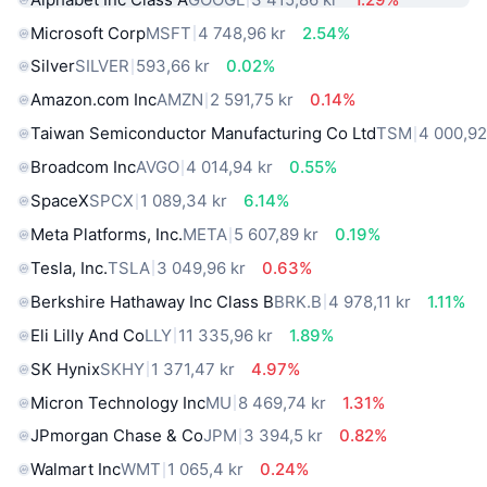
Microsoft Corp
MSFT
4 748,96 kr
2.54%
Silver
SILVER
593,66 kr
0.02%
Amazon.com Inc
AMZN
2 591,75 kr
0.14%
Taiwan Semiconductor Manufacturing Co Ltd
TSM
4 000,92
Broadcom Inc
AVGO
4 014,94 kr
0.55%
SpaceX
SPCX
1 089,34 kr
6.14%
Meta Platforms, Inc.
META
5 607,89 kr
0.19%
Tesla, Inc.
TSLA
3 049,96 kr
0.63%
Berkshire Hathaway Inc Class B
BRK.B
4 978,11 kr
1.11%
Eli Lilly And Co
LLY
11 335,96 kr
1.89%
SK Hynix
SKHY
1 371,47 kr
4.97%
Micron Technology Inc
MU
8 469,74 kr
1.31%
JPmorgan Chase & Co
JPM
3 394,5 kr
0.82%
Walmart Inc
WMT
1 065,4 kr
0.24%