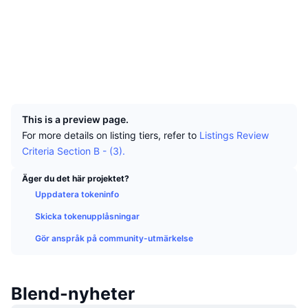
Topphandlare
Artiklar
Börsinflöden/utflöden
DEX API
Valutaomvandlare
Sociala medier
Topplistor
Spot
Kontrakt
0xda52...3E52fA
Sentiment
Företag
Nyhetsbrev
Indikatorer
Trendande
Derivat
Explorers
bscscan.com
Wallets
Priser
CMC Launch
Kommande
Index över rädsla & girighet.
UCID
34934
Resurser
CMC Labs
Nyligen tillagd
Index för altcoin-säsong
This is a preview page.
For more details on listing tiers, refer to
Listings Review
CMC Max
Vinnare & förlorare
Marknadscykelindikatorer
Criteria Section B - (3).
Dokumentation
Toppnyheter
Mest besökta
Bitcoin-dominans
Äger du det här projektet?
Vanliga frågor
Uppdatera tokeninfo
Telegrambot
Communityns riktning
CoinMarketCap 20 Index
Skicka tokenupplåsningar
AI-integrationer
Annonsera
Gör anspråk på community-utmärkelse
Kedjerankning
CoinMarketCap 100 Index
CMC Agent Hub
Prediktionsmarknader
ETF-flöden
Webbplatskomponenter
Blend-nyheter
Marknadsplats för färdigheter