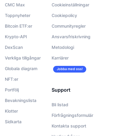
CMC Max
Cookieinställningar
Toppnyheter
Cookiepolicy
Bitcoin ETF:er
Communityregler
Krypto-API
Ansvarsfriskrivning
DexScan
Metodologi
Verkliga tillgångar
Karriärer
Globala diagram
Jobba med oss!
NFT:er
Support
Portfölj
Bevakningslista
Bli listad
Klotter
Förfrågningsformulär
Sidkarta
Kontakta support