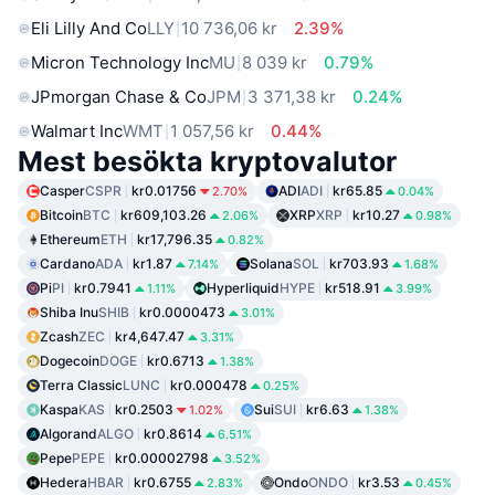
Eli Lilly And Co
LLY
10 736,06 kr
2.39%
Micron Technology Inc
MU
8 039 kr
0.79%
JPmorgan Chase & Co
JPM
3 371,38 kr
0.24%
Walmart Inc
WMT
1 057,56 kr
0.44%
Mest besökta kryptovalutor
Casper
CSPR
kr0.01756
ADI
ADI
kr65.85
2.70%
0.04%
Bitcoin
BTC
kr609,103.26
XRP
XRP
kr10.27
2.06%
0.98%
Ethereum
ETH
kr17,796.35
0.82%
Cardano
ADA
kr1.87
Solana
SOL
kr703.93
7.14%
1.68%
Pi
PI
kr0.7941
Hyperliquid
HYPE
kr518.91
1.11%
3.99%
Shiba Inu
SHIB
kr0.0000473
3.01%
Zcash
ZEC
kr4,647.47
3.31%
Dogecoin
DOGE
kr0.6713
1.38%
Terra Classic
LUNC
kr0.000478
0.25%
Kaspa
KAS
kr0.2503
Sui
SUI
kr6.63
1.02%
1.38%
Algorand
ALGO
kr0.8614
6.51%
Pepe
PEPE
kr0.00002798
3.52%
Hedera
HBAR
kr0.6755
Ondo
ONDO
kr3.53
2.83%
0.45%