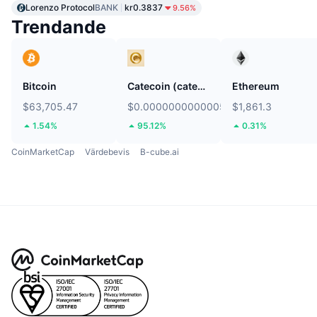
Lorenzo Protocol
BANK
kr0.3837
9.56%
Trendande
Bitcoin
Catecoin (catecoin.shop)
Ethereum
$63,705.47
$0.0000000000005809
$1,861.3
1.54%
95.12%
0.31%
CoinMarketCap
Värdebevis
B-cube.ai