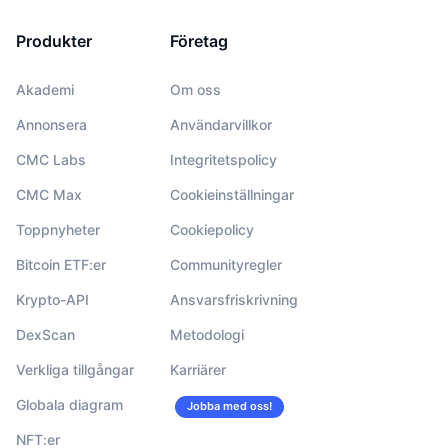
Produkter
Företag
Akademi
Om oss
Annonsera
Användarvillkor
CMC Labs
Integritetspolicy
CMC Max
Cookieinställningar
Toppnyheter
Cookiepolicy
Bitcoin ETF:er
Communityregler
Krypto-API
Ansvarsfriskrivning
DexScan
Metodologi
Verkliga tillgångar
Karriärer
Globala diagram
Jobba med oss!
NFT:er