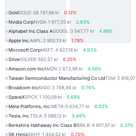
verkliga världen
Gold
GOLD
38 787,98 kr
0.12%
Nvidia Corp
NVDA
1 977,35 kr
2.93%
Alphabet Inc Class A
GOOGL
3 547,77 kr
4.88%
Apple Inc.
AAPL
2 902,13 kr
1.78%
Microsoft Corp
MSFT
4 627,18 kr
4.93%
Silver
SILVER
562,57 kr
0.25%
Amazon.com Inc
AMZN
2 673,98 kr
4.58%
Taiwan Semiconductor Manufacturing Co Ltd
TSM
3 918,07
Broadcom Inc
AVGO
3 748,94 kr
0.76%
SpaceX
SPCX
1 100,09 kr
5.68%
Meta Platforms, Inc.
META
5 634,77 kr
6.02%
Tesla, Inc.
TSLA
3 086,12 kr
3.49%
Berkshire Hathaway Inc Class B
BRK.B
4 907,97 kr
0.31%
SK Hynix
SKHY
1 404,52 kr
0.70%