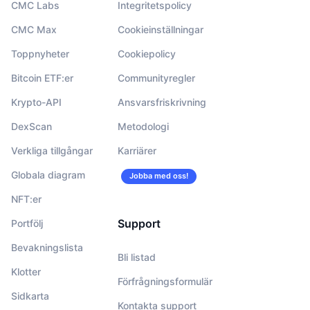
CMC Labs
Integritetspolicy
CMC Max
Cookieinställningar
Toppnyheter
Cookiepolicy
Bitcoin ETF:er
Communityregler
Krypto-API
Ansvarsfriskrivning
DexScan
Metodologi
Verkliga tillgångar
Karriärer
Globala diagram
Jobba med oss!
NFT:er
Support
Portfölj
Bevakningslista
Bli listad
Klotter
Förfrågningsformulär
Sidkarta
Kontakta support