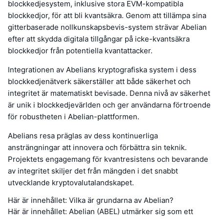
blockkedjesystem, inklusive stora EVM-kompatibla
blockkedjor, för att bli kvantsäkra. Genom att tillämpa sina
gitterbaserade nollkunskapsbevis-system strävar Abelian
efter att skydda digitala tillgångar på icke-kvantsäkra
blockkedjor från potentiella kvantattacker.
Integrationen av Abelians kryptografiska system i dess
blockkedjenätverk säkerställer att både säkerhet och
integritet är matematiskt bevisade. Denna nivå av säkerhet
är unik i blockkedjevärlden och ger användarna förtroende
för robustheten i Abelian-plattformen.
Abelians resa präglas av dess kontinuerliga
ansträngningar att innovera och förbättra sin teknik.
Projektets engagemang för kvantresistens och bevarande
av integritet skiljer det från mängden i det snabbt
utvecklande kryptovalutalandskapet.
Här är innehållet: Vilka är grundarna av Abelian?
Här är innehållet: Abelian (ABEL) utmärker sig som ett