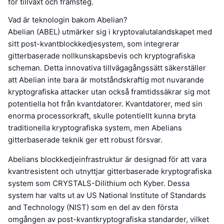
för tillväxt och framsteg.
Vad är teknologin bakom Abelian?
Abelian (ABEL) utmärker sig i kryptovalutalandskapet med
sitt post-kvantblockkedjesystem, som integrerar
gitterbaserade nollkunskapsbevis och kryptografiska
scheman. Detta innovativa tillvägagångssätt säkerställer
att Abelian inte bara är motståndskraftig mot nuvarande
kryptografiska attacker utan också framtidssäkrar sig mot
potentiella hot från kvantdatorer. Kvantdatorer, med sin
enorma processorkraft, skulle potentiellt kunna bryta
traditionella kryptografiska system, men Abelians
gitterbaserade teknik ger ett robust försvar.
Abelians blockkedjeinfrastruktur är designad för att vara
kvantresistent och utnyttjar gitterbaserade kryptografiska
system som CRYSTALS-Dilithium och Kyber. Dessa
system har valts ut av US National Institute of Standards
and Technology (NIST) som en del av den första
omgången av post-kvantkryptografiska standarder, vilket