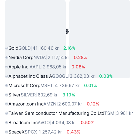
Populära tillgångar från den
verkliga världen
Gold
GOLD
41 160,46 kr
2.16%
Nvidia Corp
NVDA
2 117,14 kr
0.28%
Apple Inc.
AAPL
2 968,05 kr
0.08%
Alphabet Inc Class A
GOOGL
3 362,03 kr
0.08%
Microsoft Corp
MSFT
4 739,67 kr
0.01%
Silver
SILVER
602,69 kr
3.19%
Amazon.com Inc
AMZN
2 600,07 kr
0.12%
Taiwan Semiconductor Manufacturing Co Ltd
TSM
3 981 kr
Broadcom Inc
AVGO
4 034,08 kr
0.50%
SpaceX
SPCX
1 257,42 kr
0.43%