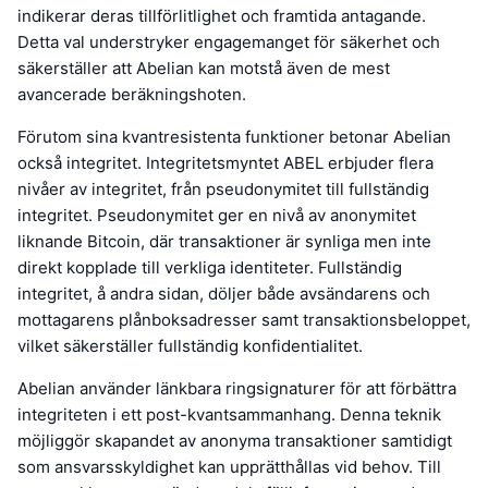
indikerar deras tillförlitlighet och framtida antagande.
Detta val understryker engagemanget för säkerhet och
säkerställer att Abelian kan motstå även de mest
avancerade beräkningshoten.
Förutom sina kvantresistenta funktioner betonar Abelian
också integritet. Integritetsmyntet ABEL erbjuder flera
nivåer av integritet, från pseudonymitet till fullständig
integritet. Pseudonymitet ger en nivå av anonymitet
liknande Bitcoin, där transaktioner är synliga men inte
direkt kopplade till verkliga identiteter. Fullständig
integritet, å andra sidan, döljer både avsändarens och
mottagarens plånboksadresser samt transaktionsbeloppet,
vilket säkerställer fullständig konfidentialitet.
Abelian använder länkbara ringsignaturer för att förbättra
integriteten i ett post-kvantsammanhang. Denna teknik
möjliggör skapandet av anonyma transaktioner samtidigt
som ansvarsskyldighet kan upprätthållas vid behov. Till