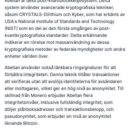
Abelian är dess post-kvantblockkedjesystem. Detta
system använder avancerade kryptografiska tekniker,
såsom CRYSTALS-Dilithium och Kyber, som har erkänts av
USA:s National Institute of Standards and Technology
(NIST) som en del av den första omgången av post-
kvantkryptografiska standarder. Detta erkännande
indikerar en rörelse mot massanvändning av dessa
kryptografiska metoder av federala myndigheter och andra
enheter världen över.
Abelian använder också länkbara ringsignaturer för att
förbättra integriteten. Denna teknik tillåter transaktioner
att verifieras utan att avslöja identiteterna för avsändaren
eller mottagaren, vilket ger en hög nivå av anonymitet. Till
skillnad från Monero erbjuder Abelian flera
integritetsnivåer, inklusive fullständig integritet, som
döljer plånboksadresser och transaktionsbelopp, och
pseudonymitet, som erbjuder en nivå av anonymitet
liknande Bitcoin.