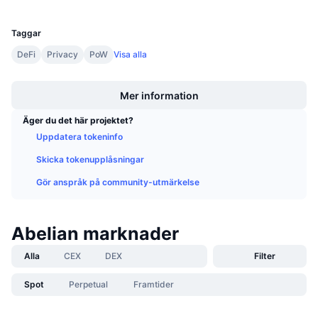
UCID
Kommande försäljningar
25232
Finansieringsräntor
Lär dig och tjäna
Taggar
DeFi
Privacy
PoW
Visa alla
Kalendrar
Boost
Mer information
ICO-kalender
Äger du det här projektet?
Händelsekalender
Uppdatera tokeninfo
Skicka tokenupplåsningar
Gör anspråk på community-utmärkelse
Abelian marknader
Alla
CEX
DEX
Filter
Spot
Perpetual
Framtider