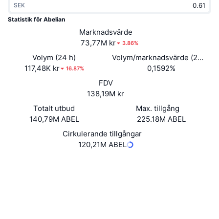
SEK
Trendande
Krypto-ETF:er
Skola
CMC MCP
Statistik för Abelian
Nytt
Marknadsvärde
Bitcoin ETF:er
x402
Nyheter
73,77M kr
3.86%
Krypto
Ethereum ETF:er
Volym (24 h)
Volym/marknadsvärde (24h)
Akademi
117,48K kr
0,1592%
16.87%
Politik
FDV
Teknisk analys
Analys
138,19M kr
Sport
Totalt utbud
Max. tillgång
RSI
Videor
140,79M ABEL
225.18M ABEL
Finans
MACD
Cirkulerande tillgångar
Ordlista
120,21M ABEL
Teknik
Webbplats
Website
Whitepaper
Derivat
Kampanjer
NFT
Sociala medier
Översikt
Airdrops
4.0
Betyg (CertiK)
Övergripande NFT-statistik
Likvidationer
Diamantbelöningar
Explorers
explorer.pqabelian.io