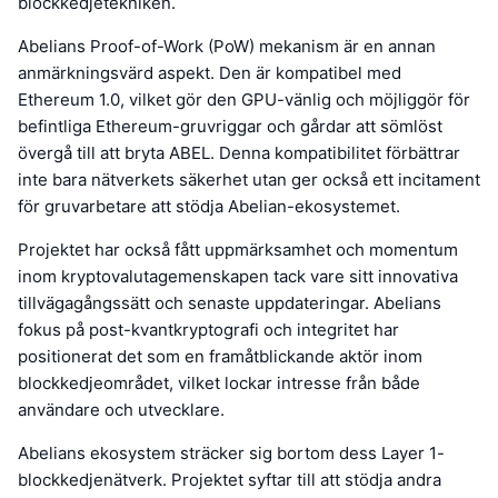
blockkedjetekniken.
Abelians Proof-of-Work (PoW) mekanism är en annan
anmärkningsvärd aspekt. Den är kompatibel med
Ethereum 1.0, vilket gör den GPU-vänlig och möjliggör för
befintliga Ethereum-gruvriggar och gårdar att sömlöst
övergå till att bryta ABEL. Denna kompatibilitet förbättrar
inte bara nätverkets säkerhet utan ger också ett incitament
för gruvarbetare att stödja Abelian-ekosystemet.
Projektet har också fått uppmärksamhet och momentum
inom kryptovalutagemenskapen tack vare sitt innovativa
tillvägagångssätt och senaste uppdateringar. Abelians
fokus på post-kvantkryptografi och integritet har
positionerat det som en framåtblickande aktör inom
blockkedjeområdet, vilket lockar intresse från både
användare och utvecklare.
Abelians ekosystem sträcker sig bortom dess Layer 1-
blockkedjenätverk. Projektet syftar till att stödja andra