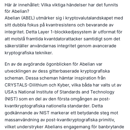
Här är innehållet: Vilka viktiga händelser har det funnits
för Abelian?
Abelian (ABEL) utmärker sig i kryptovalutalandskapet med
sitt dubbla fokus på kvantresistens och bevarande av
integritet. Detta Layer 1-blockkedjesystem är utformat för
att motstå framtida kvantdatorattacker samtidigt som det
säkerställer användarnas integritet genom avancerade
kryptografiska tekniker.
En av de avgörande ögonblicken för Abelian var
utvecklingen av dess gitterbaserade kryptografiska
scheman. Dessa scheman hämtar inspiration från
CRYSTALS-Dilithium och Kyber, vilka båda har valts ut av
USA:s National Institute of Standards and Technology
(NIST) som en del av den första omgången av post-
kvantkryptografiska nationella standarder. Detta
godkännande av NIST markerar ett betydande steg mot
massanvändning av post-kvantkryptografiska primitiv,
vilket understryker Abelians engagemang för banbrytande