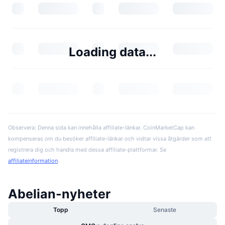
Loading data...
Observera: Denna sida kan innehålla affiliate-länkar. CoinMarketCap kan
kompenseras om du besöker affiliate-länkar och vidtar vissa åtgärder som att
registrera dig och handla med dessa affiliate-plattformar. Se
affiliateinformation
.
Abelian-nyheter
Topp
Senaste