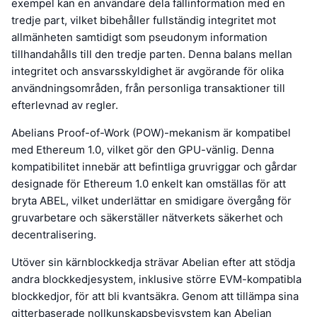
exempel kan en användare dela fällinformation med en
tredje part, vilket bibehåller fullständig integritet mot
allmänheten samtidigt som pseudonym information
tillhandahålls till den tredje parten. Denna balans mellan
integritet och ansvarsskyldighet är avgörande för olika
användningsområden, från personliga transaktioner till
efterlevnad av regler.
Abelians Proof-of-Work (POW)-mekanism är kompatibel
med Ethereum 1.0, vilket gör den GPU-vänlig. Denna
kompatibilitet innebär att befintliga gruvriggar och gårdar
designade för Ethereum 1.0 enkelt kan omställas för att
bryta ABEL, vilket underlättar en smidigare övergång för
gruvarbetare och säkerställer nätverkets säkerhet och
decentralisering.
Utöver sin kärnblockkedja strävar Abelian efter att stödja
andra blockkedjesystem, inklusive större EVM-kompatibla
blockkedjor, för att bli kvantsäkra. Genom att tillämpa sina
gitterbaserade nollkunskapsbevisystem kan Abelian