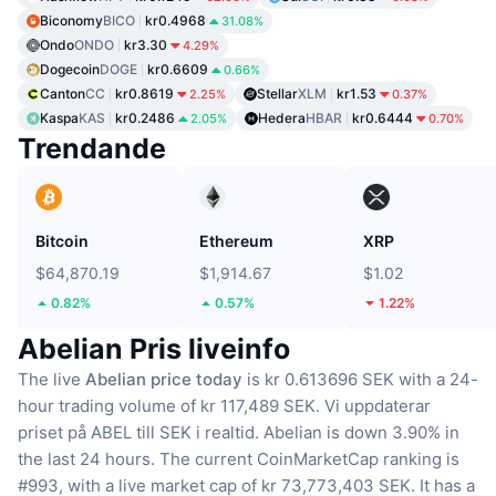
Biconomy
BICO
kr0.4968
31.08%
Ondo
ONDO
kr3.30
4.29%
Dogecoin
DOGE
kr0.6609
0.66%
Canton
CC
kr0.8619
Stellar
XLM
kr1.53
2.25%
0.37%
Kaspa
KAS
kr0.2486
Hedera
HBAR
kr0.6444
2.05%
0.70%
Trendande
Bitcoin
Ethereum
XRP
$64,870.19
$1,914.67
$1.02
0.82%
0.57%
1.22%
Abelian Pris liveinfo
The live
Abelian price today
is kr 0.613696 SEK with a 24-
hour trading volume of kr 117,489 SEK.
Vi uppdaterar
priset på ABEL till SEK i realtid.
Abelian is down 3.90% in
the last 24 hours.
The current CoinMarketCap ranking is
#993, with a live market cap of kr 73,773,403 SEK.
It has a