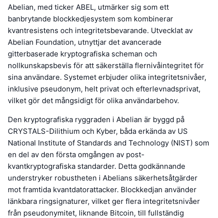
Abelian, med ticker ABEL, utmärker sig som ett
banbrytande blockkedjesystem som kombinerar
kvantresistens och integritetsbevarande. Utvecklat av
Abelian Foundation, utnyttjar det avancerade
gitterbaserade kryptografiska scheman och
nollkunskapsbevis för att säkerställa flernivåintegritet för
sina användare. Systemet erbjuder olika integritetsnivåer,
inklusive pseudonym, helt privat och efterlevnadsprivat,
vilket gör det mångsidigt för olika användarbehov.
Den kryptografiska ryggraden i Abelian är byggd på
CRYSTALS-Dilithium och Kyber, båda erkända av US
National Institute of Standards and Technology (NIST) som
en del av den första omgången av post-
kvantkryptografiska standarder. Detta godkännande
understryker robustheten i Abelians säkerhetsåtgärder
mot framtida kvantdatorattacker. Blockkedjan använder
länkbara ringsignaturer, vilket ger flera integritetsnivåer
från pseudonymitet, liknande Bitcoin, till fullständig