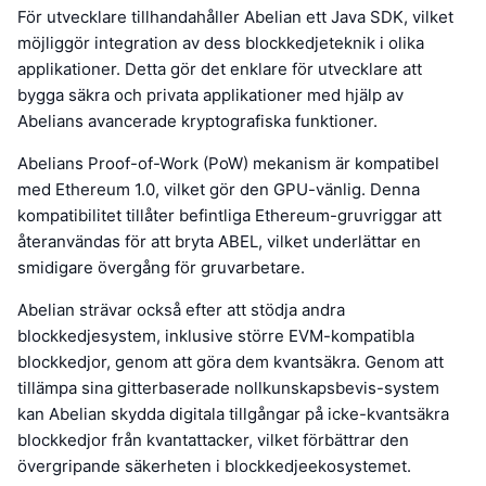
För utvecklare tillhandahåller Abelian ett Java SDK, vilket
möjliggör integration av dess blockkedjeteknik i olika
applikationer. Detta gör det enklare för utvecklare att
bygga säkra och privata applikationer med hjälp av
Abelians avancerade kryptografiska funktioner.
Abelians Proof-of-Work (PoW) mekanism är kompatibel
med Ethereum 1.0, vilket gör den GPU-vänlig. Denna
kompatibilitet tillåter befintliga Ethereum-gruvriggar att
återanvändas för att bryta ABEL, vilket underlättar en
smidigare övergång för gruvarbetare.
Abelian strävar också efter att stödja andra
blockkedjesystem, inklusive större EVM-kompatibla
blockkedjor, genom att göra dem kvantsäkra. Genom att
tillämpa sina gitterbaserade nollkunskapsbevis-system
kan Abelian skydda digitala tillgångar på icke-kvantsäkra
blockkedjor från kvantattacker, vilket förbättrar den
övergripande säkerheten i blockkedjeekosystemet.