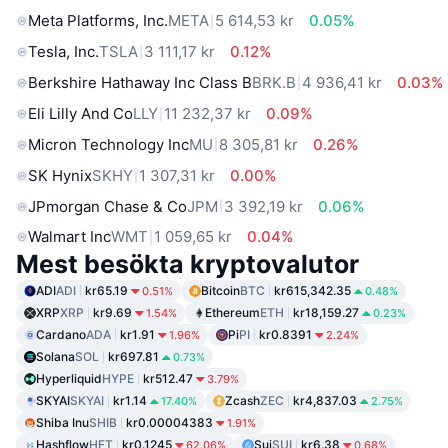
Meta Platforms, Inc.
META
5 614,53 kr
0.05%
Tesla, Inc.
TSLA
3 111,17 kr
0.12%
Berkshire Hathaway Inc Class B
BRK.B
4 936,41 kr
0.03%
Eli Lilly And Co
LLY
11 232,37 kr
0.09%
Micron Technology Inc
MU
8 305,81 kr
0.26%
SK Hynix
SKHY
1 307,31 kr
0.00%
JPmorgan Chase & Co
JPM
3 392,19 kr
0.06%
Walmart Inc
WMT
1 059,65 kr
0.04%
Mest besökta kryptovalutor
ADI
ADI
kr65.19
Bitcoin
BTC
kr615,342.35
0.51%
0.48%
XRP
XRP
kr9.69
Ethereum
ETH
kr18,159.27
1.54%
0.23%
Cardano
ADA
kr1.91
Pi
PI
kr0.8391
1.96%
2.24%
Solana
SOL
kr697.81
0.73%
Hyperliquid
HYPE
kr512.47
3.79%
SKYAI
SKYAI
kr1.14
Zcash
ZEC
kr4,837.03
17.40%
2.75%
Shiba Inu
SHIB
kr0.00004383
1.91%
Hashflow
HFT
kr0.1245
Sui
SUI
kr6.38
62.06%
0.68%