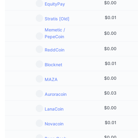
$
0.00
EquityPay
Trendy
Krypto ETF
Zistite
CMC MCP
$
0.01
Stratis [Old]
Nové
Bitcoin ETF
x402
Noviny
Memetic /
$
0.00
Krypto
Ethereum ETF
PepeCoin
Akadémia
$
0.00
Politika
ReddCoin
Technická analýza
Preskúmať
$
0.01
Šport
Blocknet
RSI
Videá
$
0.00
Financie
MAZA
MACD
Glosár
$
0.03
Technológia
Auroracoin
Deriváty
Kampane
$
0.00
LanaCoin
NFT
Prehľad
Výsadky
$
0.01
Novacoin
Celkové štatistiky NFT
Likvidácie
Diamantové odmeny
$
0.00