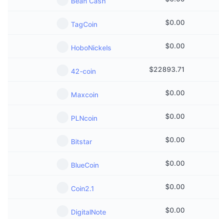
Bean Cash
Nadchádzajúce predaje
Sadzby financovania
Učte sa a zarábajte
$
0.00
TagCoin
Kalendáre
$
0.00
HoboNickels
Kalendár ICO
$
22893.71
42-coin
Kalendár udalostí
$
0.00
Maxcoin
$
0.00
PLNcoin
$
0.00
Bitstar
$
0.00
BlueCoin
$
0.00
Coin2.1
$
0.00
DigitalNote