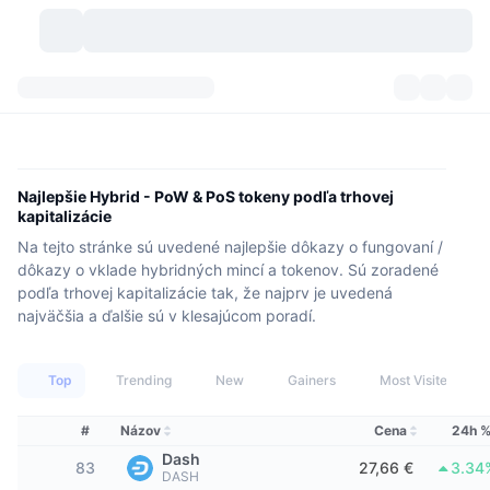
Kryptomeny
Prehľady
Kryptomeny
DexScan
Trhy
Poradie
Najlepšie Hybrid - PoW & PoS tokeny podľa trhovej
kapitalizácie
Signály
Burzy
Kategórie
New
Prehľad trhu
Na tejto stránke sú uvedené najlepšie dôkazy o fungovaní /
dôkazy o vklade hybridných mincí a tokenov. Sú zoradené
Trendujúce
Komunita
Historické záznamy
Spotový trh
Centralizované burzy
podľa trhovej kapitalizácie tak, že najprv je uvedená
najväčšia a ďalšie sú v klesajúcom poradí.
Nový
Informačné kanály
API
Odomknutia tokenov
Počet kryptomien
Spot
Top
Trending
New
Gainers
Most Visited
Rastúce
Témy
Výnosy
Produkty
Pokladnice Bitcoin
Deriváty
API
#
Názov
Cena
24h 
Prieskumník mémov
Živé relácie
Aktíva v skutočnom svete
Pokladnice BNB
Produkty
Krypto API
Dash
Decentralizované burzy
83
27,66 €
3.34
DASH