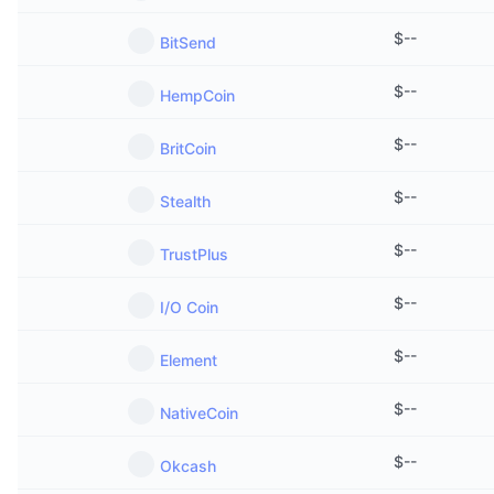
$
--
BitSend
$
--
HempCoin
$
--
BritCoin
$
--
Stealth
$
--
TrustPlus
$
--
I/O Coin
$
--
Element
$
--
NativeCoin
$
--
Okcash