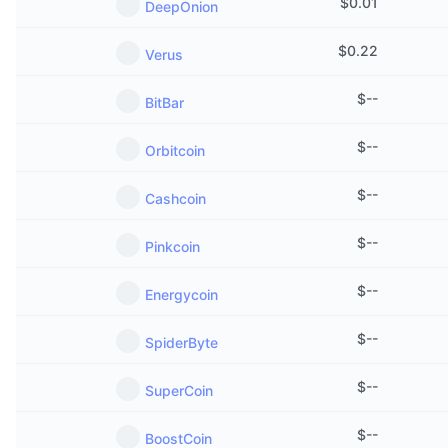
$
0.01
DeepOnion
$
0.22
Verus
$
--
BitBar
$
--
Orbitcoin
$
--
Cashcoin
$
--
Pinkcoin
$
--
Energycoin
$
--
SpiderByte
$
--
SuperCoin
$
--
BoostCoin