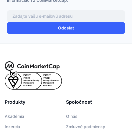
informáciách z CoinMarketCap.
Odoslať
Produkty
Spoločnosť
Akadémia
O nás
Inzercia
Zmluvné podmienky