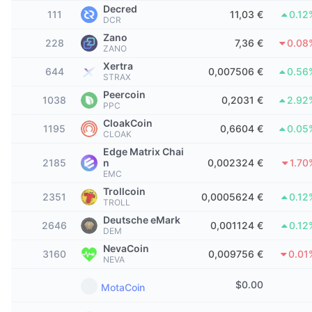
Najlepší obchodníci
Články
Prítoky/odtoky na burzách
DEX API
Prevádzač
Decred
Rebríček
111
11,03 €
0.12
Spot
DCR
Sentiment
Zano
Podnik
Newsletter
228
7,36 €
0.08
Indikátory
Trendy
Deriváty
ZANO
Xertra
644
0,007506 €
0.56
Cenník
CMC Launch
STRAX
Nadchádzajúce
Index strachu a chamtivosti.
Peercoin
1038
0,2031 €
2.92
PPC
Zdroje
CMC Labs
Nedávno pridané
Index sezóny altcoinov
CloakCoin
1195
0,6604 €
0.05
CLOAK
CMC Max
Rastúce a klesajúce
Ukazovatele cyklu trhu
Edge Matrix Chai
Dokumentácia
2185
n
0,002324 €
1.70
Hlavné správy
EMC
Najnavštevovanejšie
Dominancia bitcoinu
Časté otázky
Trollcoin
2351
0,0005624 €
0.12
TROLL
Telegram Bot
Nálada komunity
CoinMarketCap 20 Index
Deutsche eMark
2646
0,001124 €
0.12
DEM
Integrácie AI
Inzercia
Poradie reťazca
CoinMarketCap 100 Index
NevaCoin
3160
0,009756 €
0.01
NEVA
Centrum agentov CMC
$
0.00
MotaCoin
Predikčné trhy
Toky ETF
Webové widgety
Trhovisko zručností