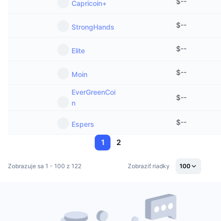
$
--
Capricoin+
$
--
StrongHands
$
--
Elite
$
--
Moin
EverGreenCoi
$
--
n
$
--
Espers
1
2
Zobrazuje sa 1 - 100 z 122
Zobraziť riadky
100