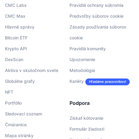
CMC Labs
Pravidlá ochrany súkromia
CMC Max
Predvoľby súborov cookie
Hlavné správy
Zásady používania súborov
Bitcoin ETF
cookie
Krypto API
Pravidlá komunity
DexScan
Upozornenie
Aktíva v skutočnom svete
Metodológia
Globálne grafy
Kariéry
Hľadáme pracovníkov!
NFT
Podpora
Portfólio
Sledovací zoznam
Získať kótovanie
Čmáranice
Formulár žiadosti
Mapa stránky