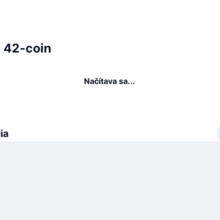
a 42-coin
Načítava sa...
ia