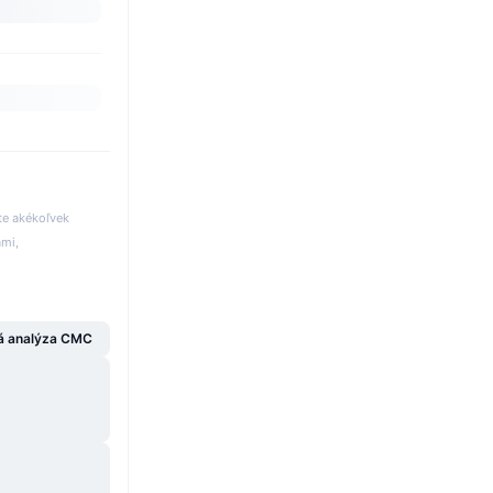
te akékoľvek
ami,
á analýza CMC