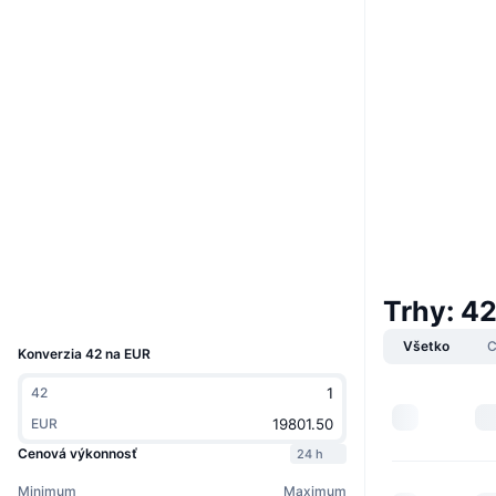
Web
Website
Whitepaper
Sociálne siete
0x73cf...adaff2
Kontraktné
2.9
Hodnotenie (CertiK)
bscscan.com
Prieskumníci
Peňaženky
Trhy: 4
UCID
93
Všetko
C
Konverzia 42 na EUR
42
EUR
Cenová výkonnosť
24 h
Minimum
Maximum