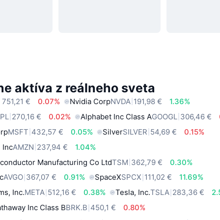
e aktíva z reálneho sveta
 751,21 €
0.07%
Nvidia Corp
NVDA
191,98 €
1.36%
PL
270,16 €
0.02%
Alphabet Inc Class A
GOOGL
306,46 €
orp
MSFT
432,57 €
0.05%
Silver
SILVER
54,69 €
0.15%
 Inc
AMZN
237,94 €
1.04%
conductor Manufacturing Co Ltd
TSM
362,79 €
0.30%
c
AVGO
367,07 €
0.91%
SpaceX
SPCX
111,02 €
11.69%
ms, Inc.
META
512,16 €
0.38%
Tesla, Inc.
TSLA
283,36 €
2
thaway Inc Class B
BRK.B
450,1 €
0.80%