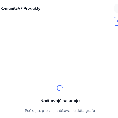
y
Komunita
API
Produkty
Načítavajú sa údaje
Počkajte, prosím, načítavame dáta grafu