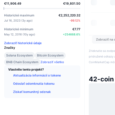
€11,906.49
€19,801.50
Historické maximum
€2,252,220.32
Jul 16, 2023
(
3y ago
)
-99.12
%
Historické minimum
€7.77
May 12, 2016
(
10y ago
)
+
254668.6
%
Zobraziť na 
Zobraziť historické údaje
Značky
Zrieknutie sa zodp
Solana Ecosystem
Bitcoin Ecosystem
pridružené odkazy a
BNB Chain Ecosystem
Zobraziť všetko
CoinMarketCap môže
Vlastníte tento projekt?
Aktualizácia informácií o tokene
42-coin
Odoslať odomknutia tokenu
Získať komunitný odznak