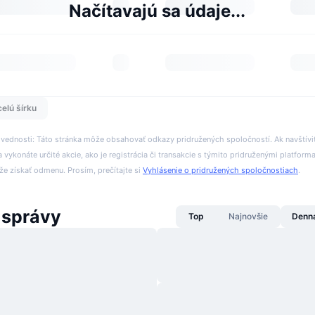
Načítavajú sa údaje...
celú šírku
ovednosti: Táto stránka môže obsahovať odkazy pridružených spoločností. Ak navštívi
 vykonáte určité akcie, ako je registrácia či transakcie s týmito pridruženými platform
 získať odmenu. Prosím, prečítajte si
Vyhlásenie o pridružených spoločnostiach
.
 správy
Top
Najnovšie
Denn