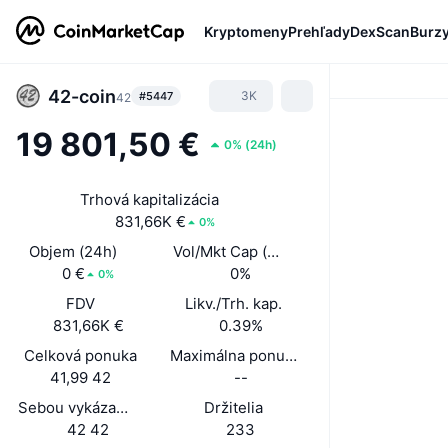
Kryptomeny
Prehľady
DexScan
Burz
42-coin
3K
#5447
42
19 801,50 €
0%
(
24h
)
Trhová kapitalizácia
831,66K €
0%
Objem (24h)
Vol/Mkt Cap (24h)
0 €
0%
0%
FDV
Likv./Trh. kap.
831,66K €
0.39%
Celková ponuka
Maximálna ponuka
41,99 42
--
Sebou vykázaná obehová ponuka
Držitelia
42 42
233