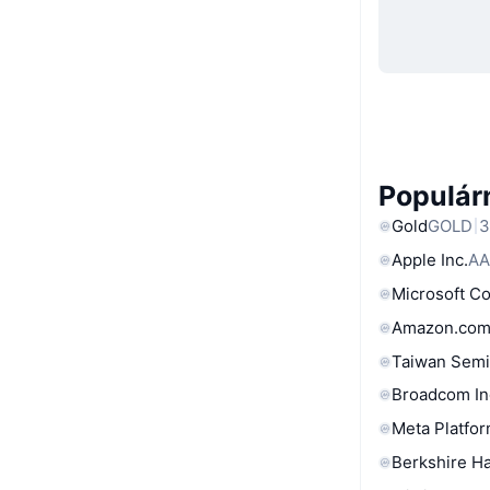
Populárn
Gold
GOLD
3
Apple Inc.
AA
Microsoft C
Amazon.com
Taiwan Semi
Broadcom In
Meta Platfor
Berkshire Ha