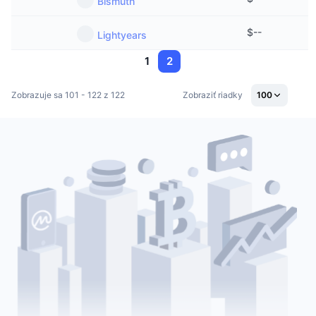
Bismuth
Nadchádzajúce predaje
Sadzby financovania
Učte sa a zarábajte
$
--
Lightyears
1
2
Kalendáre
Zobrazuje sa 101 - 122 z 122
Zobraziť riadky
100
Kalendár ICO
Kalendár udalostí