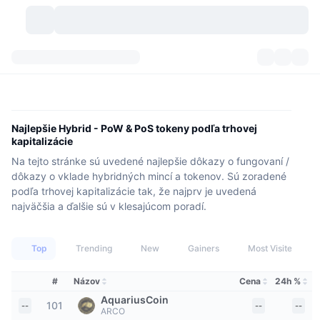
Kryptomeny
Prehľady
Kryptomeny
DexScan
Trhy
Poradie
Najlepšie Hybrid - PoW & PoS tokeny podľa trhovej
kapitalizácie
Signály
Burzy
Kategórie
New
Prehľad trhu
Na tejto stránke sú uvedené najlepšie dôkazy o fungovaní /
dôkazy o vklade hybridných mincí a tokenov. Sú zoradené
Trendujúce
Komunita
Historické záznamy
Spotový trh
Centralizované burzy
podľa trhovej kapitalizácie tak, že najprv je uvedená
najväčšia a ďalšie sú v klesajúcom poradí.
Nový
Informačné kanály
API
Odomknutia tokenov
Počet kryptomien
Spot
Top
Trending
New
Gainers
Most Visited
Rastúce
Témy
Výnosy
Produkty
Pokladnice Bitcoin
Deriváty
API
#
Názov
Cena
24h %
Prieskumník mémov
Živé relácie
Aktíva v skutočnom svete
Pokladnice BNB
Produkty
Krypto API
AquariusCoin
Decentralizované burzy
101
--
--
--
ARCO