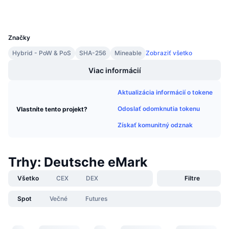
Peňaženky
Nadchádzajúce predaje
Sadzby financovania
Učte sa a zarábajte
UCID
72
Značky
Kalendáre
Hybrid - PoW & PoS
SHA-256
Mineable
Zobraziť všetko
Viac informácií
Kalendár ICO
Aktualizácia informácií o tokene
Kalendár udalostí
Odoslať odomknutia tokenu
Vlastníte tento projekt?
Získať komunitný odznak
Trhy: Deutsche eMark
Všetko
CEX
DEX
Filtre
Spot
Večné
Futures