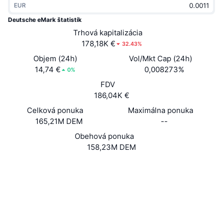
EUR
Trendy
Krypto ETF
Zistite
CMC MCP
Deutsche eMark štatistík
Nové
Trhová kapitalizácia
Bitcoin ETF
x402
Noviny
178,18K €
32.43%
Krypto
Ethereum ETF
Objem (24h)
Vol/Mkt Cap (24h)
Akadémia
14,74 €
0,008273%
0%
Politika
FDV
Technická analýza
Preskúmať
186,04K €
Šport
Celková ponuka
Maximálna ponuka
RSI
Videá
165,21M DEM
--
Financie
MACD
Obehová ponuka
Glosár
158,23M DEM
Technológia
Web
Website
Whitepaper
Deriváty
Kampane
NFT
Sociálne siete
Prehľad
Výsadky
3.2
Hodnotenie (CertiK)
Celkové štatistiky NFT
Likvidácie
Diamantové odmeny
Prieskumníci
chainz.cryptoid.info