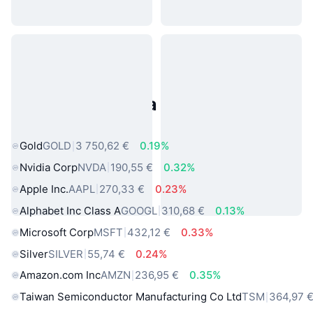
Populárne aktíva z reálneho
sveta
Gold
GOLD
3 750,62 €
0.19%
Nvidia Corp
NVDA
190,55 €
0.32%
Apple Inc.
AAPL
270,33 €
0.23%
Alphabet Inc Class A
GOOGL
310,68 €
0.13%
Microsoft Corp
MSFT
432,12 €
0.33%
Silver
SILVER
55,74 €
0.24%
Amazon.com Inc
AMZN
236,95 €
0.35%
Taiwan Semiconductor Manufacturing Co Ltd
TSM
364,97 