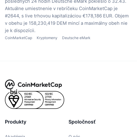
posledných 24 hodín Deutsche eMark pokleslo o 32.43.
Aktuálne umiestnenie v rebríčeku CoinMarketCap je
#2644, s live trhovou kapitalizáciou €178,186 EUR.
Objem
v obehu je 158,230,419 DEM mincí
a maximálny obeh nie
je k dispozícii.
CoinMarketCap
Kryptomeny
Deutsche eMark
Produkty
Spoločnosť
Akadémia
O nás