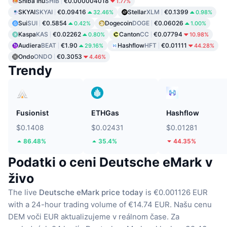
Shiba Inu
SHIB
€0.000004018
1.77%
SKYAI
SKYAI
€0.09416
Stellar
XLM
€0.1399
32.46%
0.98%
Sui
SUI
€0.5854
Dogecoin
DOGE
€0.06026
0.42%
1.00%
Kaspa
KAS
€0.02262
Canton
CC
€0.07794
0.80%
10.98%
Audiera
BEAT
€1.90
Hashflow
HFT
€0.01111
29.16%
44.28%
Ondo
ONDO
€0.3053
4.46%
Trendy
Fusionist
ETHGas
Hashflow
$0.1408
$0.02431
$0.01281
86.48%
35.4%
44.35%
Podatki o ceni Deutsche eMark v
živo
The live
Deutsche eMark price today
is €0.001126 EUR
with a 24-hour trading volume of €14.74 EUR.
Našu cenu
DEM voči EUR aktualizujeme v reálnom čase.
Za