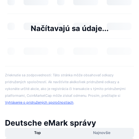
Načítavajú sa údaje...
Zrieknutie sa zodpovednosti: Táto stránka môže obsahovať odkazy
pridružených spoločností. Ak navštívite akékoľvek pridružené odkazy a
vykonáte určité akcie, ako je registrácia či transakcie s týmito pridruženými
platformami, CoinMarketCap môže získať odmenu. Prosím, prečítajte si
Vyhlásenie o pridružených spoločnostiach
.
Deutsche eMark správy
Top
Najnovšie