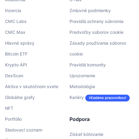
Inzercia
Zmluvné podmienky
CMC Labs
Pravidlá ochrany súkromia
CMC Max
Predvoľby súborov cookie
Hlavné správy
Zásady používania súborov
Bitcoin ETF
cookie
Krypto API
Pravidlá komunity
DexScan
Upozornenie
Aktíva v skutočnom svete
Metodológia
Globálne grafy
Kariéry
Hľadáme pracovníkov!
NFT
Podpora
Portfólio
Sledovací zoznam
Získať kótovanie