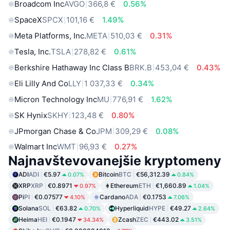
Broadcom Inc
AVGO
366,8 €
0.56%
SpaceX
SPCX
101,16 €
1.49%
Meta Platforms, Inc.
META
510,03 €
0.31%
Tesla, Inc.
TSLA
278,82 €
0.61%
Berkshire Hathaway Inc Class B
BRK.B
453,04 €
0.43%
Eli Lilly And Co
LLY
1 037,33 €
0.34%
Micron Technology Inc
MU
776,91 €
1.62%
SK Hynix
SKHY
123,48 €
0.80%
JPmorgan Chase & Co
JPM
309,29 €
0.08%
Walmart Inc
WMT
96,93 €
0.27%
Najnavštevovanejšie kryptomeny
ADI
ADI
€5.97
Bitcoin
BTC
€56,312.39
0.07%
0.84%
XRP
XRP
€0.8971
Ethereum
ETH
€1,660.89
0.97%
1.04%
Pi
PI
€0.07577
Cardano
ADA
€0.1753
4.10%
7.06%
Solana
SOL
€63.82
Hyperliquid
HYPE
€49.27
0.70%
2.64%
Heima
HEI
€0.1947
Zcash
ZEC
€443.02
34.34%
3.51%