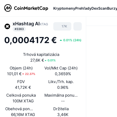
Kryptomeny
Prehľady
DexScan
Burz
xHashtag AI
XTAG
17K
#3363
0,0004172 €
0.01%
(
24h
)
Trhová kapitalizácia
27,6K €
0.01%
Objem (24h)
Vol/Mkt Cap (24h)
101,01 €
0,3659%
22.37%
FDV
Likv./Trh. kap.
41,72K €
0.96%
Celková ponuka
Maximálna ponuka
100M XTAG
--
Obehová ponuka
Držitelia
66,16M XTAG
3,46K