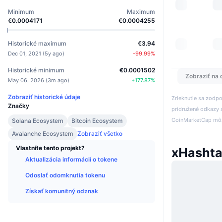
Minimum
Maximum
€0.0004171
€0.0004255
Historické maximum
€3.94
Dec 01, 2021
(
5y ago
)
-99.99
%
Historické minimum
€0.0001502
Zobraziť na 
May 06, 2026
(
3m ago
)
+
177.87
%
Zobraziť historické údaje
Zrieknutie sa zodp
Značky
pridružené odkazy a
CoinMarketCap môže
Solana Ecosystem
Bitcoin Ecosystem
Avalanche Ecosystem
Zobraziť všetko
Vlastníte tento projekt?
xHashta
Aktualizácia informácií o tokene
Odoslať odomknutia tokenu
Získať komunitný odznak