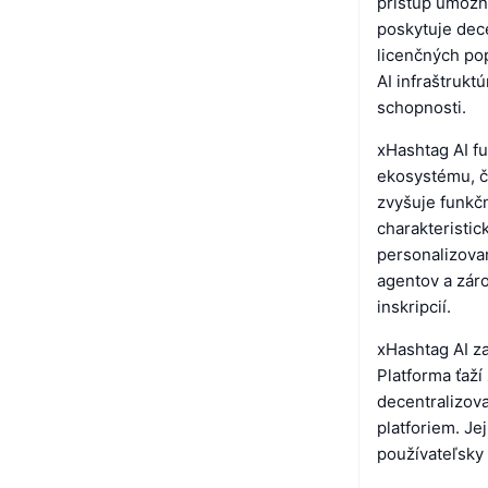
prístup umožňu
poskytuje dece
licenčných pop
AI infraštrukt
schopnosti.
xHashtag AI f
ekosystému, č
zvyšuje funkčn
charakteristi
personalizova
agentov a záro
inskripcií.
xHashtag AI z
Platforma ťaží
decentralizov
platforiem. Je
používateľsky