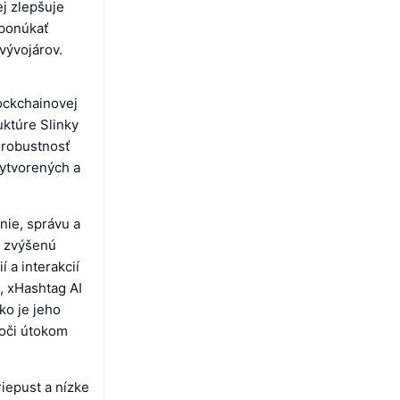
ej zlepšuje
 ponúkať
 vývojárov.
ockchainovej
uktúre Slinky
 robustnosť
vytvorených a
nie, správu a
e zvýšenú
 a interakcií
, xHashtag AI
ko je jeho
oči útokom
iepust a nízke