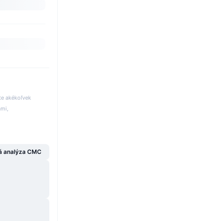
te akékoľvek
ami,
á analýza CMC