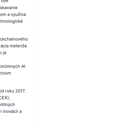
, čím
ískavanie
nom a využíva
echnologické
lockchainového
ácia nielenže
o je
tonómnych AI
íctvom
od roku 2017.
CEX),
ntitných
 inovácií a