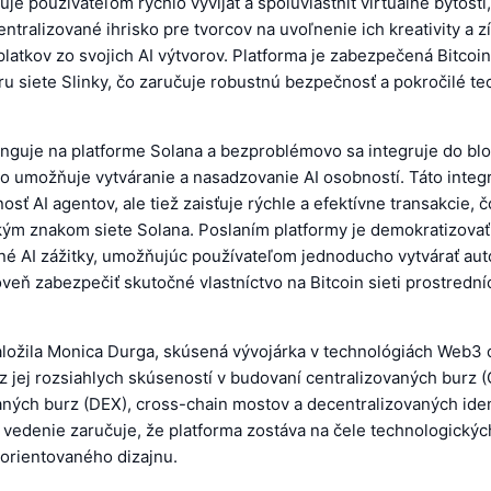
je používateľom rýchlo vyvíjať a spoluvlastniť virtuálne bytosti
ntralizované ihrisko pre tvorcov na uvoľnenie ich kreativity a z
latkov zo svojich AI výtvorov. Platforma je zabezpečená Bitcoi
úru siete Slinky, čo zaručuje robustnú bezpečnosť a pokročilé t
unguje na platforme Solana a bezproblémovo sa integruje do b
o umožňuje vytváranie a nasadzovanie AI osobností. Táto integr
osť AI agentov, ale tiež zaisťuje rýchle a efektívne transakcie, č
ckým znakom siete Solana. Poslaním platformy je demokratizovať
né AI zážitky, umožňujúc používateľom jednoducho vytvárať au
veň zabezpečiť skutočné vlastníctvo na Bitcoin sieti prostredn
aložila Monica Durga, skúsená vývojárka v technológiách Web3 
 z jej rozsiahlych skúseností v budovaní centralizovaných burz (
aných burz (DEX), cross-chain mostov a decentralizovaných ide
j vedenie zaručuje, že platforma zostáva na čele technologických
 orientovaného dizajnu.