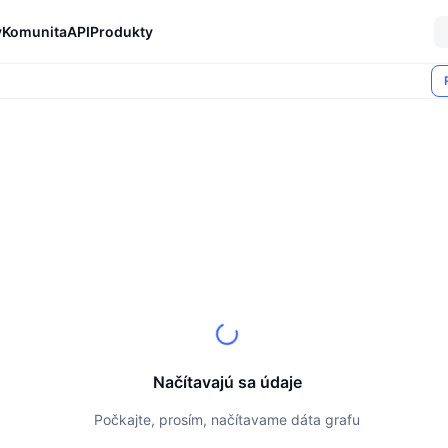
y
Komunita
API
Produkty
Načítavajú sa údaje
Počkajte, prosím, načítavame dáta grafu