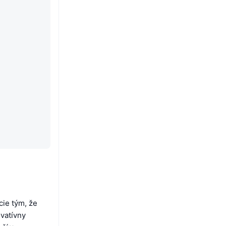
cie tým, že
ovatívny