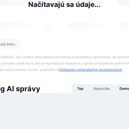
Načítavajú sa údaje...
celú šírku
ovednosti: Táto stránka môže obsahovať odkazy pridružených spoločností. Ak navštívi
 vykonáte určité akcie, ako je registrácia či transakcie s týmito pridruženými platform
 získať odmenu. Prosím, prečítajte si
Vyhlásenie o pridružených spoločnostiach
.
g AI správy
Top
Najnovšie
Denn