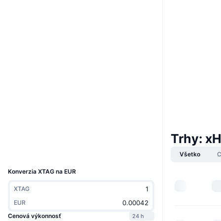
Boost
Web
Website
Whitepaper
Sociálne siete
5gs8nf...ZpVLbp
Kontraktné
3.6
Hodnotenie (CertiK)
solscan.io
Prieskumníci
Peňaženky
Trhy: x
UCID
Všetko
C
12781
Konverzia XTAG na EUR
XTAG
EUR
Cenová výkonnosť
24 h