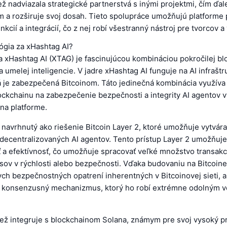
ež nadviazala strategické partnerstvá s inými projektmi, čím ďal
m a rozširuje svoj dosah. Tieto spolupráce umožňujú platforme
nkcií a integrácií, čo z nej robí všestranný nástroj pre tvorcov a
ógia za xHashtag AI?
a xHashtag AI (XTAG) je fascinujúcou kombináciou pokročilej bl
 a umelej inteligencie. V jadre xHashtag AI funguje na AI infraštr
á je zabezpečená Bitcoinom. Táto jedinečná kombinácia využíva
ockchainu na zabezpečenie bezpečnosti a integrity AI agentov 
na platforme.
 navrhnutý ako riešenie Bitcoin Layer 2, ktoré umožňuje vytvára
decentralizovaných AI agentov. Tento prístup Layer 2 umožňuj
 a efektívnosť, čo umožňuje spracovať veľké množstvo transakcií
ov v rýchlosti alebo bezpečnosti. Vďaka budovaniu na Bitcoine
lych bezpečnostných opatrení inherentných v Bitcoinovej sieti, a
 konsenzusný mechanizmus, ktorý ho robí extrémne odolným v
iež integruje s blockchainom Solana, známym pre svoj vysoký pr