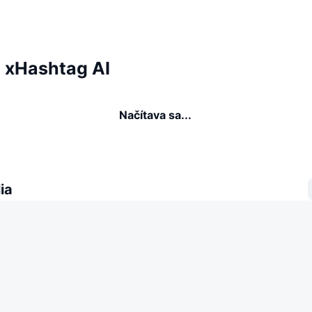
a xHashtag AI
Načítava sa...
ia