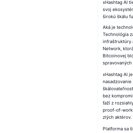
xHashtag AI ti
svoj ekosysté
širokú škálu fu
Aká je technol
Technológia z
infraštruktúry
Network, ktor
Bitcoinovej bl
spravovaných 
xHashtag AI je
nasadzovanie 
škálovateľnosť
bez kompromis
ťaží z rozsiah
proof-of-work
zlých aktérov.
Platforma sa t