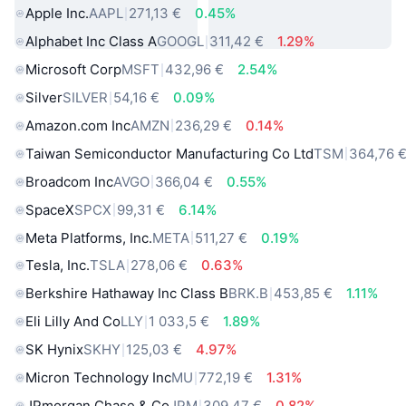
Apple Inc.
AAPL
271,13 €
0.45%
Alphabet Inc Class A
GOOGL
311,42 €
1.29%
Microsoft Corp
MSFT
432,96 €
2.54%
Silver
SILVER
54,16 €
0.09%
Amazon.com Inc
AMZN
236,29 €
0.14%
Taiwan Semiconductor Manufacturing Co Ltd
TSM
364,76 
Broadcom Inc
AVGO
366,04 €
0.55%
SpaceX
SPCX
99,31 €
6.14%
Meta Platforms, Inc.
META
511,27 €
0.19%
Tesla, Inc.
TSLA
278,06 €
0.63%
Berkshire Hathaway Inc Class B
BRK.B
453,85 €
1.11%
Eli Lilly And Co
LLY
1 033,5 €
1.89%
SK Hynix
SKHY
125,03 €
4.97%
Micron Technology Inc
MU
772,19 €
1.31%
JPmorgan Chase & Co
JPM
309,47 €
0.82%