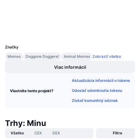
Nadchádzajúce predaje
Audity
Sadzby financovania
Učte sa a zarábajte
Prieskumníci
bscscan.com
Peňaženky
Kalendáre
UCID
29099
Kalendár ICO
Značky
Memes
Doggone Doggerel
Animal Memes
Zobraziť všetko
Kalendár udalostí
Viac informácií
Aktualizácia informácií o tokene
Odoslať odomknutia tokenu
Vlastníte tento projekt?
Získať komunitný odznak
Trhy: Minu
Všetko
CEX
DEX
Filtre