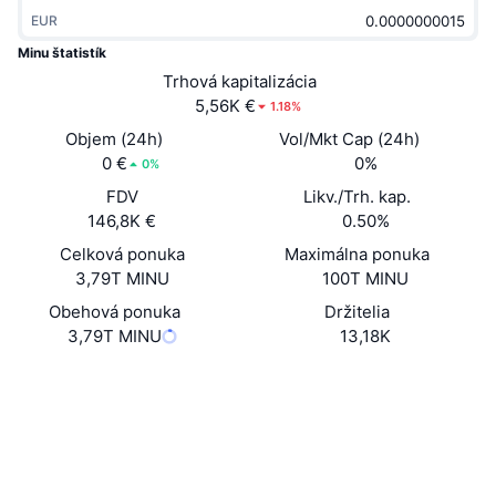
Trendy
Krypto ETF
EUR
Zistite
CMC MCP
Minu štatistík
Nové
Bitcoin ETF
Trhová kapitalizácia
x402
Noviny
5,56K €
1.18%
Krypto
Ethereum ETF
Objem (24h)
Vol/Mkt Cap (24h)
Akadémia
0 €
0%
0%
Politika
Technická analýza
FDV
Likv./Trh. kap.
Preskúmať
146,8K €
0.50%
Šport
RSI
Videá
Celková ponuka
Maximálna ponuka
3,79T MINU
100T MINU
Financie
MACD
Glosár
Obehová ponuka
Držitelia
3,79T MINU
13,18K
Technológia
Deriváty
Kampane
Website
Whitepaper
Web
NFT
Prehľad
Výsadky
Sociálne siete
Celkové štatistiky NFT
Kontraktné
0xf48f...fdeFd4
Likvidácie
Diamantové odmeny
4.0
Hodnotenie (CertiK)