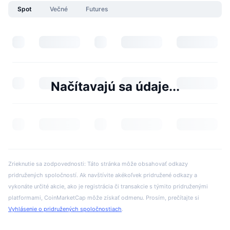
Spot
Večné
Futures
Načítavajú sa údaje...
Zrieknutie sa zodpovednosti: Táto stránka môže obsahovať odkazy
pridružených spoločností. Ak navštívite akékoľvek pridružené odkazy a
vykonáte určité akcie, ako je registrácia či transakcie s týmito pridruženými
platformami, CoinMarketCap môže získať odmenu. Prosím, prečítajte si
Vyhlásenie o pridružených spoločnostiach
.