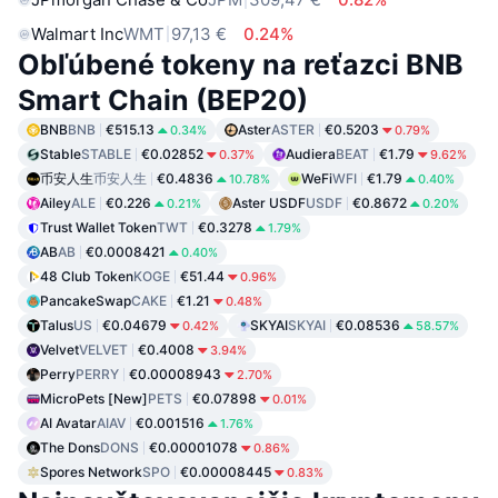
Walmart Inc
WMT
97,13 €
0.24%
Obľúbené tokeny na reťazci BNB
Smart Chain (BEP20)
BNB
BNB
€515.13
Aster
ASTER
€0.5203
0.34%
0.79%
Stable
STABLE
€0.02852
Audiera
BEAT
€1.79
0.37%
9.62%
币安人生
币安人生
€0.4836
WeFi
WFI
€1.79
10.78%
0.40%
Ailey
ALE
€0.226
Aster USDF
USDF
€0.8672
0.21%
0.20%
Trust Wallet Token
TWT
€0.3278
1.79%
AB
AB
€0.0008421
0.40%
48 Club Token
KOGE
€51.44
0.96%
PancakeSwap
CAKE
€1.21
0.48%
Talus
US
€0.04679
SKYAI
SKYAI
€0.08536
0.42%
58.57%
Velvet
VELVET
€0.4008
3.94%
Perry
PERRY
€0.00008943
2.70%
MicroPets [New]
PETS
€0.07898
0.01%
AI Avatar
AIAV
€0.001516
1.76%
The Dons
DONS
€0.00001078
0.86%
Spores Network
SPO
€0.00008445
0.83%