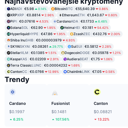
Najnavštevovanejšie kryptomeny
ADI
ADI
€5.98
Bitcoin
BTC
€55,640.39
0.14%
0.86%
XRP
XRP
€0.8814
Ethereum
ETH
€1,643.67
2.96%
0.60%
Pi
PI
€0.07616
Cardano
ADA
€0.1733
4.53%
6.48%
Solana
SOL
€62.90
Heima
HEI
€0.181
1.95%
54.42%
Hyperliquid
HYPE
€47.86
Zcash
ZEC
€432.76
1.95%
2.00%
Shiba Inu
SHIB
€0.000003979
4.93%
SKYAI
SKYAI
€0.08261
Sui
SUI
€0.5812
29.77%
2.28%
Stellar
XLM
€0.1385
Dogecoin
DOGE
€0.05978
1.51%
1.21%
Kaspa
KAS
€0.02209
Audiera
BEAT
€1.75
2.91%
1.06%
Terra Classic
LUNC
€0.00004232
1.69%
Canton
CC
€0.0766
Chainlink
LINK
€7.05
12.99%
0.58%
Trendy
Cardano
Fusionist
Canton
$0.1997
$0.1481
$0.08821
6.25%
107.56%
13.22%