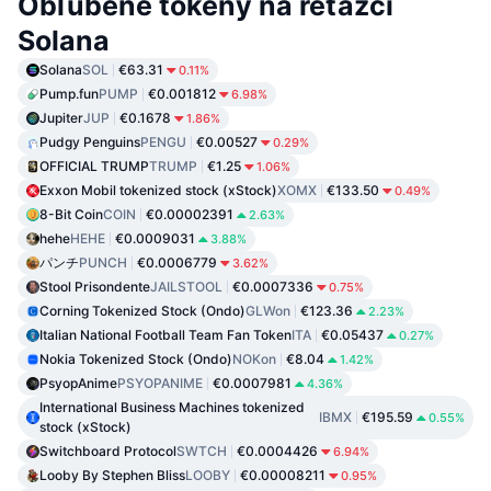
Obľúbené tokeny na reťazci
Solana
Solana
SOL
€63.31
0.11%
Pump.fun
PUMP
€0.001812
6.98%
Jupiter
JUP
€0.1678
1.86%
Pudgy Penguins
PENGU
€0.00527
0.29%
OFFICIAL TRUMP
TRUMP
€1.25
1.06%
Exxon Mobil tokenized stock (xStock)
XOMX
€133.50
0.49%
8-Bit Coin
COIN
€0.00002391
2.63%
hehe
HEHE
€0.0009031
3.88%
パンチ
PUNCH
€0.0006779
3.62%
Stool Prisondente
JAILSTOOL
€0.0007336
0.75%
Corning Tokenized Stock (Ondo)
GLWon
€123.36
2.23%
Italian National Football Team Fan Token
ITA
€0.05437
0.27%
Nokia Tokenized Stock (Ondo)
NOKon
€8.04
1.42%
PsyopAnime
PSYOPANIME
€0.0007981
4.36%
International Business Machines tokenized
IBMX
€195.59
0.55%
stock (xStock)
Switchboard Protocol
SWTCH
€0.0004426
6.94%
Looby By Stephen Bliss
LOOBY
€0.00008211
0.95%