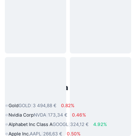
Populárne aktíva z reálneho
sveta
Gold
GOLD
3 494,88 €
0.82%
Nvidia Corp
NVDA
173,34 €
0.46%
Alphabet Inc Class A
GOOGL
324,12 €
4.92%
Apple Inc.
AAPL
266,63 €
0.50%