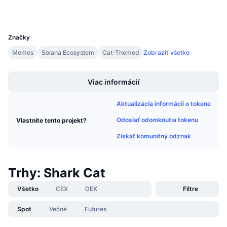
Nadchádzajúce predaje
Sadzby financovania
Učte sa a zarábajte
UCID
30309
Značky
Kalendáre
Memes
Solana Ecosystem
Cat-Themed
Zobraziť všetko
Boost
Kalendár ICO
Viac informácií
Kalendár udalostí
Aktualizácia informácií o tokene
Odoslať odomknutia tokenu
Vlastníte tento projekt?
Získať komunitný odznak
Trhy: Shark Cat
Všetko
CEX
DEX
Filtre
Spot
Večné
Futures