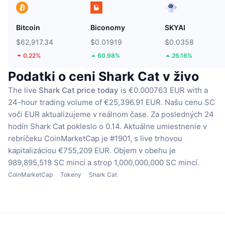
Bitcoin
Biconomy
SKYAI
$62,917.34
$0.01919
$0.0358
0.22%
60.98%
26.16%
Podatki o ceni Shark Cat v živo
The live
Shark Cat price today
is €0.000763 EUR with a
24-hour trading volume of €25,396.91 EUR.
Našu cenu SC
voči EUR aktualizujeme v reálnom čase.
Za posledných 24
hodín Shark Cat pokleslo o 0.14.
Aktuálne umiestnenie v
rebríčeku CoinMarketCap je #1901, s live trhovou
kapitalizáciou €755,209 EUR.
Objem v obehu je
989,895,519 SC mincí
a strop 1,000,000,000 SC mincí.
CoinMarketCap
Tokeny
Shark Cat