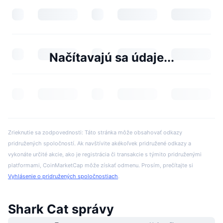
Načítavajú sa údaje...
Zrieknutie sa zodpovednosti: Táto stránka môže obsahovať odkazy
pridružených spoločností. Ak navštívite akékoľvek pridružené odkazy a
vykonáte určité akcie, ako je registrácia či transakcie s týmito pridruženými
platformami, CoinMarketCap môže získať odmenu. Prosím, prečítajte si
Vyhlásenie o pridružených spoločnostiach
.
Shark Cat správy