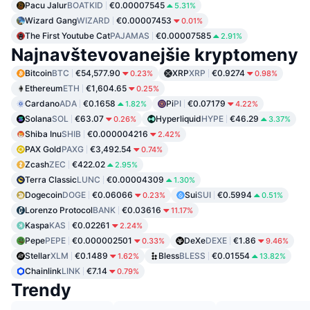
Pacu Jalur
BOATKID
€0.00007545
5.31%
Wizard Gang
WIZARD
€0.00007453
0.01%
The First Youtube Cat
PAJAMAS
€0.00007585
2.91%
Najnavštevovanejšie kryptomeny
Bitcoin
BTC
€54,577.90
XRP
XRP
€0.9274
0.23%
0.98%
Ethereum
ETH
€1,604.65
0.25%
Cardano
ADA
€0.1658
Pi
PI
€0.07179
1.82%
4.22%
Solana
SOL
€63.07
Hyperliquid
HYPE
€46.29
0.26%
3.37%
Shiba Inu
SHIB
€0.000004216
2.42%
PAX Gold
PAXG
€3,492.54
0.74%
Zcash
ZEC
€422.02
2.95%
Terra Classic
LUNC
€0.00004309
1.30%
Dogecoin
DOGE
€0.06066
Sui
SUI
€0.5994
0.23%
0.51%
Lorenzo Protocol
BANK
€0.03616
11.17%
Kaspa
KAS
€0.02261
2.24%
Pepe
PEPE
€0.000002501
DeXe
DEXE
€1.86
0.33%
9.46%
Stellar
XLM
€0.1489
Bless
BLESS
€0.01554
1.62%
13.82%
Chainlink
LINK
€7.14
0.79%
Trendy