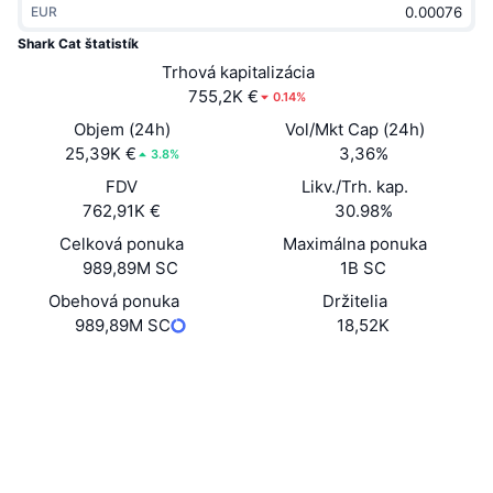
EUR
Trendy
Krypto ETF
Zistite
CMC MCP
Shark Cat štatistík
Nové
Trhová kapitalizácia
Bitcoin ETF
x402
Noviny
755,2K €
0.14%
Krypto
Ethereum ETF
Objem (24h)
Vol/Mkt Cap (24h)
Akadémia
25,39K €
3,36%
3.8%
Politika
FDV
Likv./Trh. kap.
Technická analýza
Preskúmať
762,91K €
30.98%
Šport
Celková ponuka
Maximálna ponuka
RSI
Videá
989,89M SC
1B SC
Financie
MACD
Obehová ponuka
Držitelia
Glosár
989,89M SC
18,52K
Technológia
Web
Website
Deriváty
Kampane
Sociálne siete
NFT
Prehľad
Kontraktné
6D7NaB...fVi5Ui
Výsadky
Prieskumníci
solscan.io
Celkové štatistiky NFT
Likvidácie
Diamantové odmeny
Peňaženky