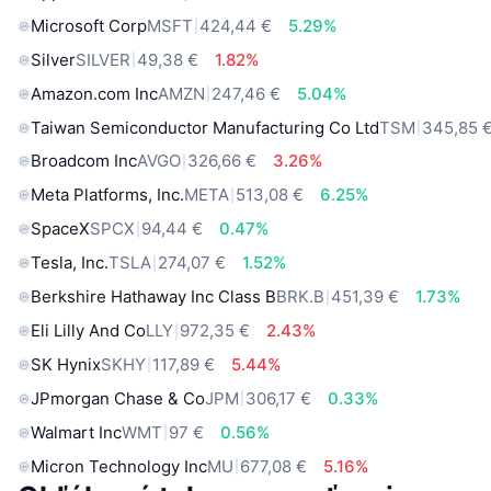
Microsoft Corp
MSFT
424,44 €
5.29%
Silver
SILVER
49,38 €
1.82%
Amazon.com Inc
AMZN
247,46 €
5.04%
Taiwan Semiconductor Manufacturing Co Ltd
TSM
345,85 
Broadcom Inc
AVGO
326,66 €
3.26%
Meta Platforms, Inc.
META
513,08 €
6.25%
SpaceX
SPCX
94,44 €
0.47%
Tesla, Inc.
TSLA
274,07 €
1.52%
Berkshire Hathaway Inc Class B
BRK.B
451,39 €
1.73%
Eli Lilly And Co
LLY
972,35 €
2.43%
SK Hynix
SKHY
117,89 €
5.44%
JPmorgan Chase & Co
JPM
306,17 €
0.33%
Walmart Inc
WMT
97 €
0.56%
Micron Technology Inc
MU
677,08 €
5.16%