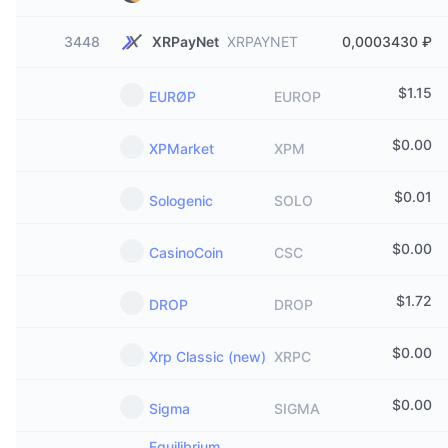
3448
XRPayNet
XRPAYNET
0,0003430 ₽
$
1.15
EURØP
EUROP
$
0.00
XPMarket
XPM
$
0.01
Sologenic
SOLO
$
0.00
CasinoCoin
CSC
$
1.72
DROP
DROP
$
0.00
Xrp Classic (new)
XRPC
$
0.00
Sigma
SIGMA
Equilibrium