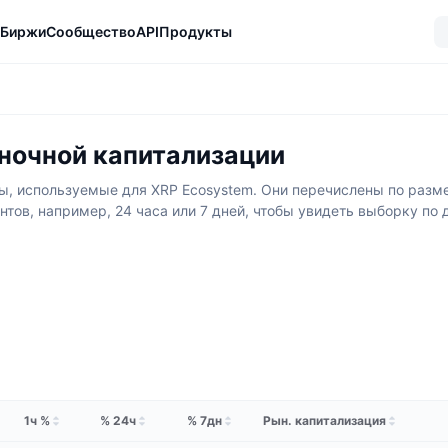
Биржи
Сообщество
API
Продукты
ыночной капитализации
, используемые для XRP Ecosystem. Они перечислены по разме
нтов, например, 24 часа или 7 дней, чтобы увидеть выборку по
1ч %
% 24ч
% 7дн
Рын. капитализация