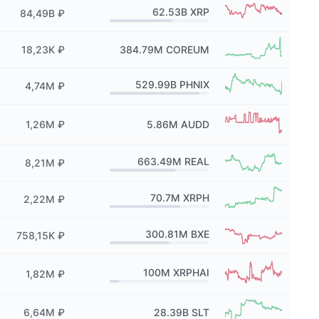
62.53B
XRP
84,49B ₽
18,23K ₽
384.79M
COREUM
529.99B
PHNIX
4,74M ₽
1,26M ₽
5.86M
AUDD
663.49M
REAL
8,21M ₽
70.7M
XRPH
2,22M ₽
300.81M
BXE
758,15K ₽
100M
XRPHAI
1,82M ₽
6,64M ₽
28.39B
SLT