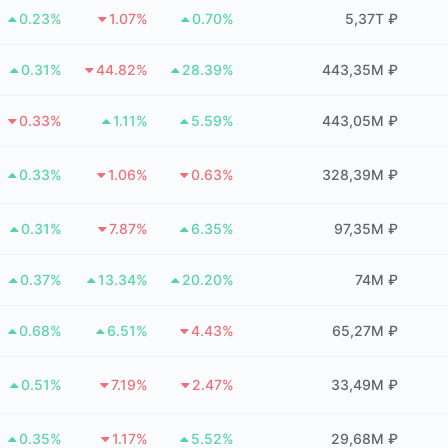
0.23%
1.07%
0.70%
5,37T ₽
0.31%
44.82%
28.39%
443,35M ₽
0.33%
1.11%
5.59%
443,05M ₽
0.33%
1.06%
0.63%
328,39M ₽
0.31%
7.87%
6.35%
97,35M ₽
0.37%
13.34%
20.20%
74M ₽
0.68%
6.51%
4.43%
65,27M ₽
0.51%
7.19%
2.47%
33,49M ₽
0.35%
1.17%
5.52%
29,68M ₽