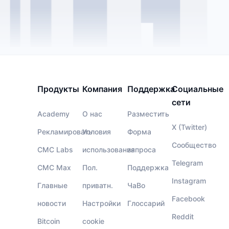
Продукты
Компания
Поддержка
Социальные
сети
Academy
О нас
Разместить
X (Twitter)
Рекламировать
Условия
Форма
Сообщество
CMC Labs
использования
запроса
Telegram
CMC Max
Пол.
Поддержка
Instagram
Главные
приватн.
ЧаВо
Facebook
новости
Настройки
Глоссарий
Reddit
Bitcoin
cookie