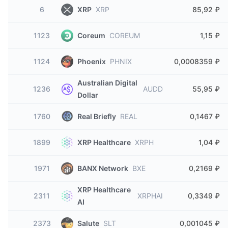
6
XRP
XRP
85,92 ₽
1123
Coreum
COREUM
1,15 ₽
1124
Phoenix
PHNIX
0,0008359 ₽
Australian Digital
1236
AUDD
55,95 ₽
Dollar
1760
Real Briefly
REAL
0,1467 ₽
1899
XRP Healthcare
XRPH
1,04 ₽
1971
BANX Network
BXE
0,2169 ₽
XRP Healthcare
2311
XRPHAI
0,3349 ₽
AI
2373
Salute
SLT
0,001045 ₽