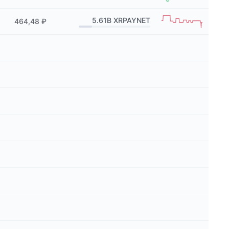
5.61B
XRPAYNET
464,48 ₽