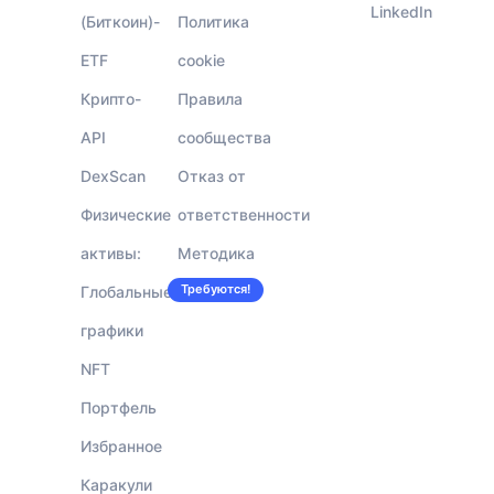
LinkedIn
(Биткоин)-
Политика
ETF
cookie
Крипто-
Правила
API
сообщества
DexScan
Отказ от
Физические
ответственности
активы:
Методика
Требуются!
Глобальные
Вакансии
графики
NFT
Портфель
Избранное
Каракули