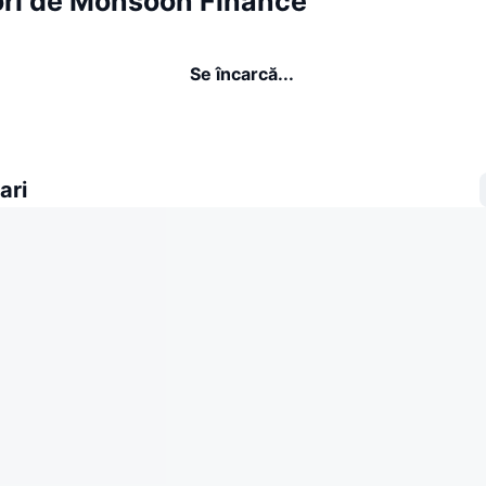
ori de Monsoon Finance
Se încarcă...
ari