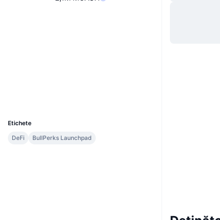
Site web
Website
Rețele sociale
Contracte
0xa256...d43a0d
3.2
Rating (CertiK)
Explorers
polygonscan.com
Wallets
UCID
11233
Etichete
DeFi
BullPerks Launchpad