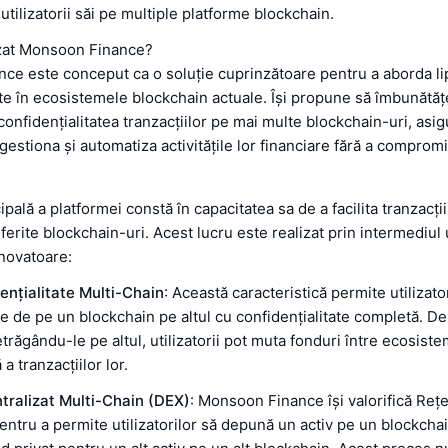
utilizatorii săi pe multiple platforme blockchain.
izat Monsoon Finance?
ce este conceput ca o soluție cuprinzătoare pentru a aborda li
ate în ecosistemele blockchain actuale. Își propune să îmbunătă
 confidențialitatea tranzacțiilor pe mai multe blockchain-uri, asi
t gestiona și automatiza activitățile lor financiare fără a compro
cipală a platformei constă în capacitatea sa de a facilita tranzacți
iferite blockchain-uri. Acest lucru este realizat prin intermediul 
inovatoare:
ențialitate Multi-Chain
: Această caracteristică permite utilizato
ve de pe un blockchain pe altul cu confidențialitate completă. D
etrăgându-le pe altul, utilizatorii pot muta fonduri între ecosiste
a tranzacțiilor lor.
ralizat Multi-Chain (DEX)
: Monsoon Finance își valorifică Reț
ntru a permite utilizatorilor să depună un activ pe un blockchai