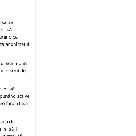
psa de
țească
gurând că
mite anonimatul
i și schimburi
unei serii de
rilor să
epunând active
me fără a lăsa
eaua de
n și să-l