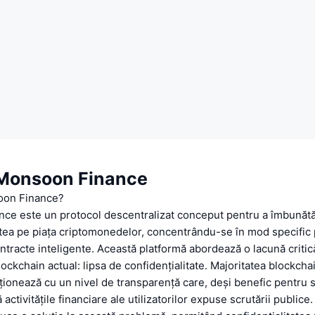
Monsoon Finance
oon Finance?
ce este un protocol descentralizat conceput pentru a îmbunătă
atea pe piața criptomonedelor, concentrându-se în mod specific p
ontracte inteligente. Această platformă abordează o lacună critic
ockchain actual: lipsa de confidențialitate. Majoritatea blockchai
ționează cu un nivel de transparență care, deși benefic pentru s
 activitățile financiare ale utilizatorilor expuse scrutării public