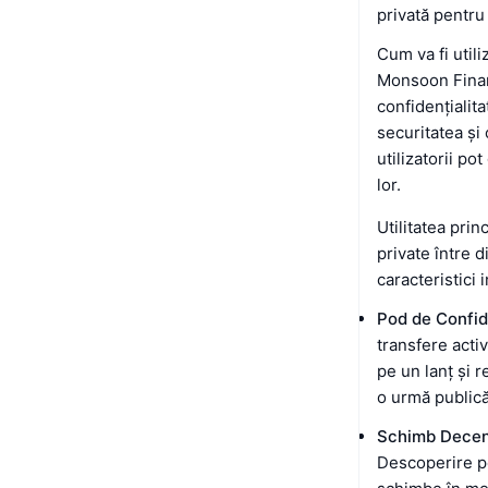
privată pentru 
Cum va fi util
Monsoon Finan
confidențialit
securitatea și
utilizatorii po
lor.
Utilitatea prin
private între d
caracteristici 
Pod de Confid
transfere acti
pe un lanț și r
o urmă publică 
Schimb Decent
Descoperire pe