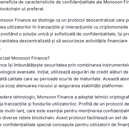
 beneficia de caracteristicile de confidențialitate ale Monsoon F
blockchain-ul preferat.
nsoon Finance se distinge ca un protocol descentralizat care pr
tea utilizatorilor în tranzacțiile și interacțiunile cu criptomoned
zvoltând o soluție unică și sofisticată de confidențialitate, își 
ranitatea descentralizată și să securizeze activitățile financiare
.
urizat Monsoon Finance?
ce își îmbunătățește securitatea prin combinarea instrumentelo
logice avansate. Inițial, utilizează asigurări de credit alături de
naltă calitate care au perioade scurte de maturitate. Această abo
ca scop atenuarea riscului și asigurarea stabilității platformei.
edere tehnologic, Monsoon Finance a adoptat tehnici criptogra
a tranzacțiile și fondurile utilizatorilor. Profită de un protocol d
te multi-lanț, care este esențial pentru menținerea confidențialit
e diverse rețele blockchain. Acest protocol facilitează un set de s
 confidențialitate special concepute pentru utilizatorii de finan