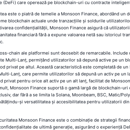
e (DeFi) care operează pe blockchain-uri cu contracte inteligen
atea este o piatră de temelie a Monsoon Finance, abordând un dec
e blockchain actuale unde tranzacțiile și soldurile utilizatorilor
tivarea confidențialității, Monsoon Finance asigură că utilizatorii 
nitatea financiară fără a expune valoarea netă sau istoricul tranz
c.
ross-chain ale platformei sunt deosebit de remarcabile. Include
ate Multi-Lanț, permițând utilizatorilor să depună active pe un bl
mod privat pe altul. Această caracteristică este completată de u
ulti-Lanț, care permite utilizatorilor să depună un activ pe un la
 privat pentru orice alt activ pe un alt lanț, facilitat de Monso
mult, Monsoon Finance suportă o gamă largă de blockchain-uri 
nclusiv, dar fără a se limita la Solana, Moonbeam, BSC, Matic/Pol
ățindu-și versatilitatea și accesibilitatea pentru utilizatorii din 
curitatea Monsoon Finance este o combinație de strategii financ
confidențialitate de ultimă generație, asigurând o experiență DeF