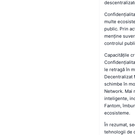
descentralizat
Confidențialit
multe ecosistem
public. Prin ac
menține suvera
controlul publi
Capacitățile c
Confidențialit
le retragă în 
Decentralizat M
schimbe în mod
Network. Mai 
inteligente, i
Fantom, îmbunăt
ecosisteme.
În rezumat, se
tehnologii de 