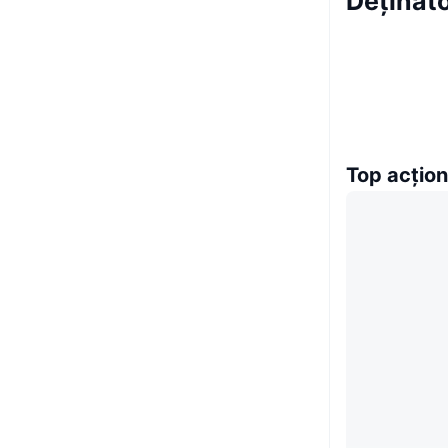
Deținăt
Top acțion