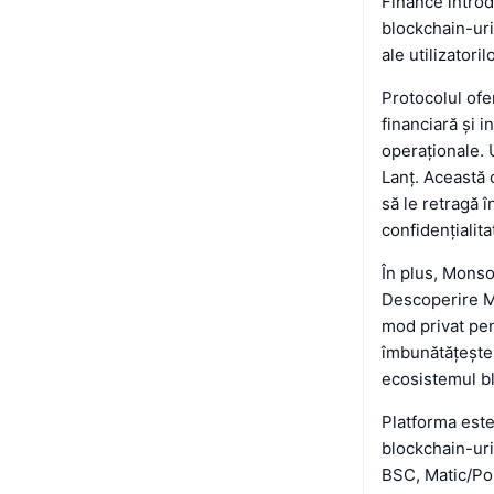
Finance introd
blockchain-uril
ale utilizatori
Protocolul ofer
financiară și i
operaționale. 
Lanț. Această 
să le retragă î
confidențialita
În plus, Monso
Descoperire Mo
mod privat pent
îmbunătățește 
ecosistemul b
Platforma este
blockchain-uri
BSC, Matic/Pol