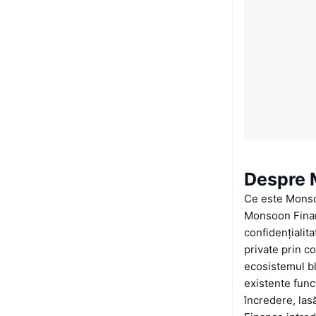
Despre 
Ce este Mons
Monsoon Finan
confidențialit
private prin c
ecosistemul bl
existente func
încredere, lasă