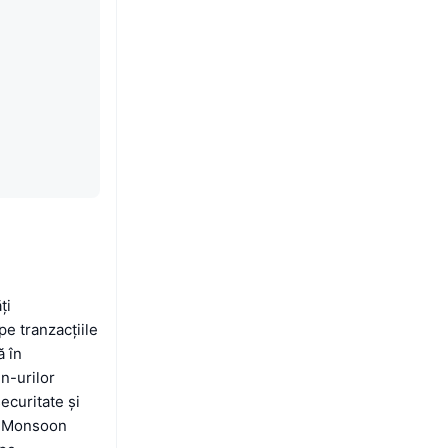
ți
e tranzacțiile
ă în
n-urilor
ecuritate și
e. Monsoon