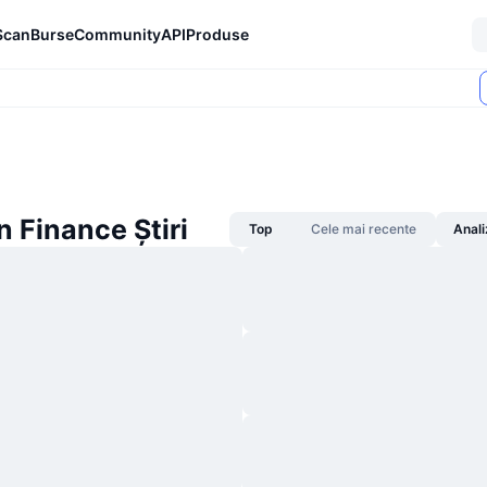
Scan
Burse
Community
API
Produse
 Finance Știri
Top
Cele mai recente
Anali