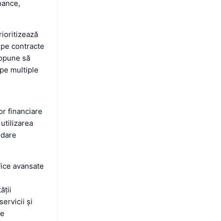
inance,
ioritizează
e pe contracte
propune să
 pe multiple
r financiare
 utilizarea
rdare
fice avansate
e
ății
ervicii și
țe