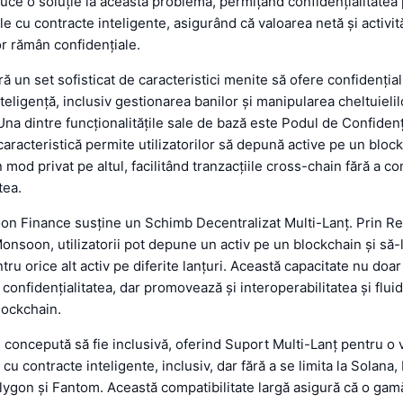
uce o soluție la această problemă, permițând confidențialitatea
e cu contracte inteligente, asigurând că valoarea netă și activită
lor rămân confidențiale.
ă un set sofisticat de caracteristici menite să ofere confidențial
nteligență, inclusiv gestionarea banilor și manipularea cheltuielil
Una dintre funcționalitățile sale de bază este Podul de Confidenți
caracteristică permite utilizatorilor să depună active pe un block
n mod privat pe altul, facilitând tranzacțiile cross-chain fără a 
tea.
on Finance susține un Schimb Decentralizat Multi-Lanț. Prin R
nsoon, utilizatorii pot depune un activ pe un blockchain și să-
ru orice alt activ pe diferite lanțuri. Această capacitate nu doar
confidențialitatea, dar promovează și interoperabilitatea și fluid
lockchain.
 concepută să fie inclusivă, oferind Suport Multi-Lanț pentru o 
 cu contracte inteligente, inclusiv, dar fără a se limita la Solan
ygon și Fantom. Această compatibilitate largă asigură că o gam