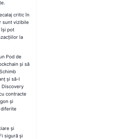
te.
alaj critic în
 sunt vizibile
își pot
acțiilor la
 un Pod de
ockchain și să
n Schimb
nț și să-l
on Discovery
cu contracte
ygon și
diferite
iare și
i sigură și