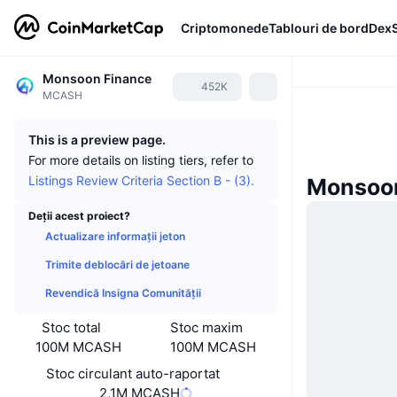
Criptomonede
Tablouri de bord
Dex
Monsoon Finance
452K
MCASH
This is a preview page.
For more details on listing tiers, refer to
Listings Review Criteria Section B - (3).
Monsoon
Deții acest proiect?
Actualizare informații jeton
Trimite deblocări de jetoane
Revendică Insigna Comunității
Stoc total
Stoc maxim
100M MCASH
100M MCASH
Stoc circulant auto-raportat
2,1M MCASH