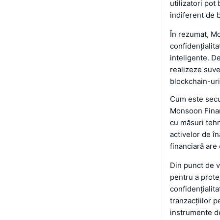
utilizatori pot
indiferent de 
În rezumat, Mo
confidențialita
inteligente. De
realizeze suve
blockchain-uri
Cum este sec
Monsoon Finan
cu măsuri tehno
activelor de î
financiară are 
Din punct de v
pentru a protej
confidențialita
tranzacțiilor p
instrumente de