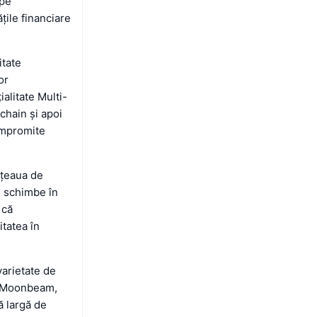
 pe
țile financiare
itate
or
alitate Multi-
chain și apoi
compromite
ețeaua de
l schimbe în
 că
itatea în
varietate de
a, Moonbeam,
ă largă de