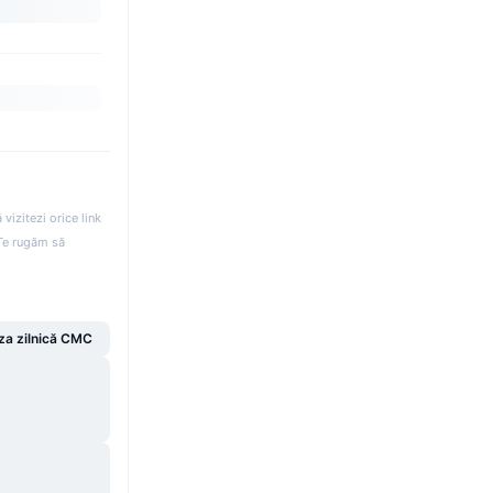
izitezi orice link
. Te rugăm să
za zilnică CMC