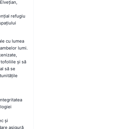
Elvețian,
nțial refugiu
spațiului
ale cu lumea
 ambelor lumi.
kenizate,
ofoliile și să
ial să se
unitățile
ntegritatea
logiei
ec și
dare asigură