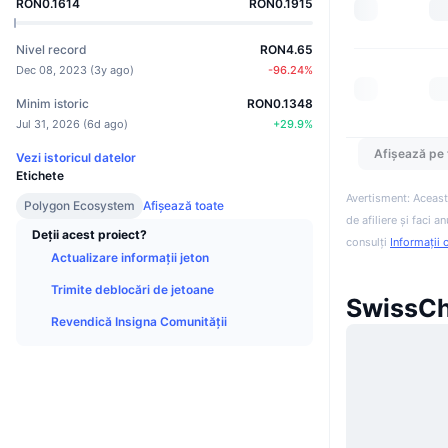
RON0.1614
RON0.1915
Nivel record
RON4.65
Dec 08, 2023
(
3y ago
)
-96.24
%
Minim istoric
RON0.1348
Jul 31, 2026
(
6d ago
)
+
29.9
%
Afișează pe 
Vezi istoricul datelor
Etichete
Avertisment: Aceast
Polygon Ecosystem
Afișează toate
de afiliere și faci 
Deții acest proiect?
consulți
Informații 
Actualizare informații jeton
Trimite deblocări de jetoane
SwissCh
Revendică Insigna Comunității