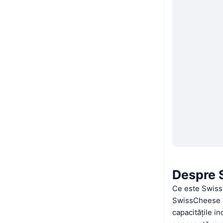
Despre 
Ce este Swis
SwissCheese re
capacitățile i