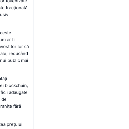
lor tokenizate.
te fracționată
lusiv
Aceste
um ar fi
vestitorilor să
onale, reducând
unui public mai
tăți
iei blockchain,
ficii adăugate
l de
granițe fără
ea prețului.