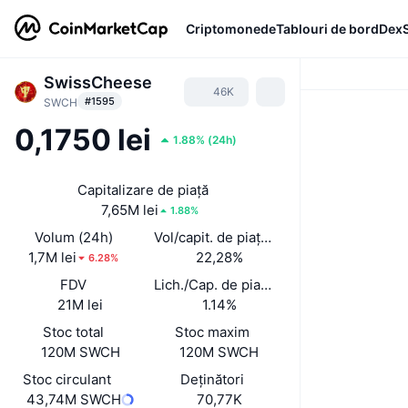
Criptomonede
Tablouri de bord
Dex
SwissCheese
46K
#1595
SWCH
0,1750 lei
1.88%
(
24h
)
Capitalizare de piață
7,65M lei
1.88%
Volum (24h)
Vol/capit. de piață (24 h)
1,7M lei
22,28%
6.28%
FDV
Lich./Cap. de piață
21M lei
1.14%
Stoc total
Stoc maxim
120M SWCH
120M SWCH
Stoc circulant
Deținători
43,74M SWCH
70,77K