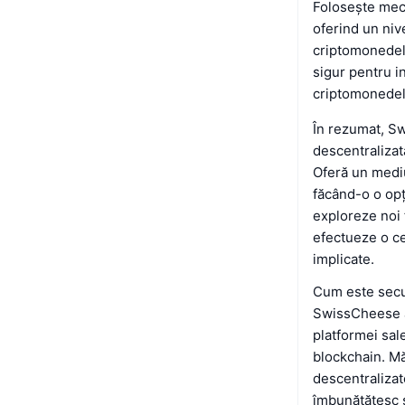
Folosește meca
oferind un nive
criptomonedelo
sigur pentru in
criptomonedel
În rezumat, Sw
descentralizat
Oferă un mediu
făcând-o o opți
exploreze noi f
efectueze o ce
implicate.
Cum este sec
SwissCheese ad
platformei sal
blockchain. Mă
descentralizat
îmbunătățesc s