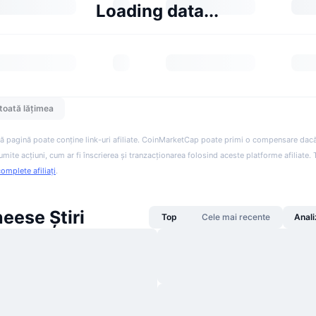
Loading data...
toată lățimea
ă pagină poate conține link-uri afiliate. CoinMarketCap poate primi o compensare dacă v
anumite acțiuni, cum ar fi înscrierea și tranzacționarea folosind aceste platforme afiliate
complete afiliați
.
eese Știri
Top
Cele mai recente
Anali