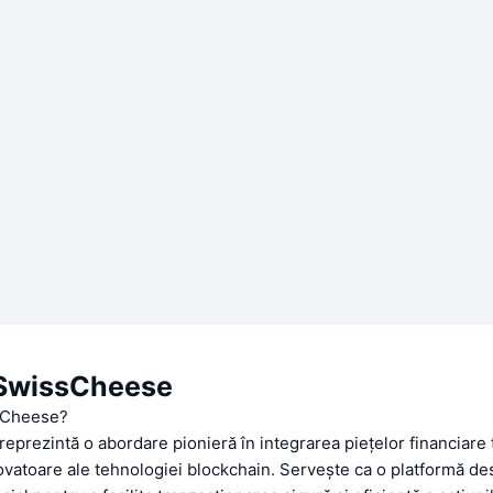
SwissCheese
sCheese?
prezintă o abordare pionieră în integrarea piețelor financiare 
novatoare ale tehnologiei blockchain. Servește ca o platformă des