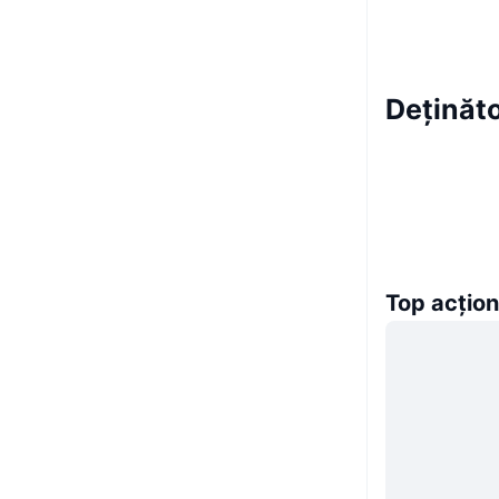
Deținăt
Top acțion