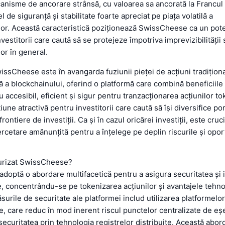
nisme de ancorare strânsă, cu valoarea sa ancorată la Francul 
l de siguranță și stabilitate foarte apreciat pe piața volatilă a
r. Această caracteristică poziționează SwissCheese ca un pote
vestitorii care caută să se protejeze împotriva imprevizibilității 
or în general.
issCheese este în avangarda fuziunii pieței de acțiuni tradițion
ă a blockchainului, oferind o platformă care combină beneficiile
 accesibil, eficient și sigur pentru tranzacționarea acțiunilor to
une atractivă pentru investitorii care caută să își diversifice port
rontiere de investiții. Ca și în cazul oricărei investiții, este cruc
rcetare amănunțită pentru a înțelege pe deplin riscurile și oport
urizat SwissCheese?
optă o abordare multifacetică pentru a asigura securitatea și i
e, concentrându-se pe tokenizarea acțiunilor și avantajele tehno
surile de securitate ale platformei includ utilizarea platformelor
e, care reduc în mod inerent riscul punctelor centralizate de eș
ecuritatea prin tehnologia registrelor distribuite. Această abor