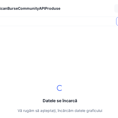
Scan
Burse
Community
API
Produse
Datele se încarcă
Vă rugăm să așteptați, încărcăm datele graficului