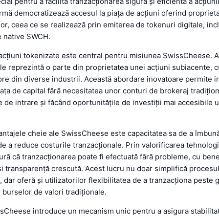
al pentru a facilita tranzacționarea sigură și eficientă a acțiuni
rmă democratizează accesul la piața de acțiuni oferind proprieta
lor, ceea ce se realizează prin emiterea de tokenuri digitale, inc
le native SWCH.
acțiuni tokenizate este central pentru misiunea SwissCheese. 
ale reprezintă o parte din proprietatea unei acțiuni subiacente, c
ore din diverse industrii. Această abordare inovatoare permite in
iața de capital fără necesitatea unor conturi de brokeraj tradiți
e de intrare și făcând oportunitățile de investiții mai accesibile 
antajele cheie ale SwissCheese este capacitatea sa de a îmbună
 de a reduce costurile tranzacționale. Prin valorificarea tehnolog
ură că tranzacționarea poate fi efectuată fără probleme, cu bene
și transparență crescută. Acest lucru nu doar simplifică procesu
 dar oferă și utilizatorilor flexibilitatea de a tranzacționa peste 
 burselor de valori tradiționale.
sCheese introduce un mecanism unic pentru a asigura stabilitat