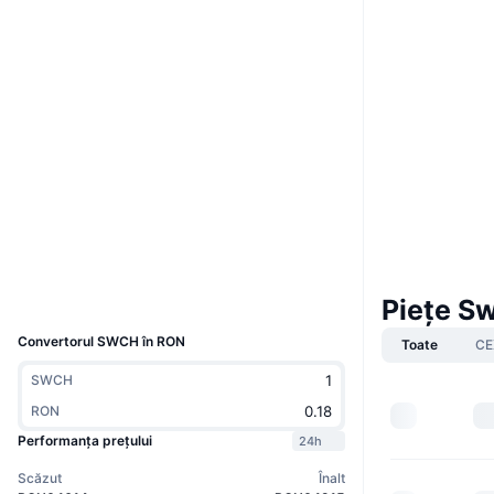
Boost
Site web
Website
Whitepaper
Rețele sociale
Contracte
0x3ce1...8edce1
4.2
Rating (CertiK)
Audits
polygonscan.com
Explorers
Wallets
UCID
Piețe S
27805
Convertorul SWCH în RON
Toate
CE
SWCH
RON
Performanța prețului
24h
Scăzut
Înalt