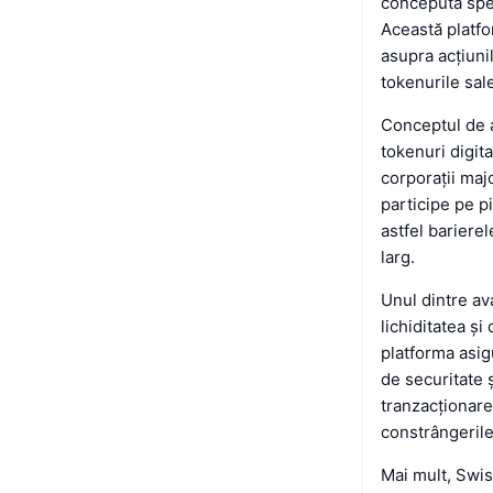
concepută speci
Această platfo
asupra acțiuni
tokenurile sa
Conceptul de 
tokenuri digit
corporații maj
participe pe p
astfel barierel
larg.
Unul dintre av
lichiditatea și
platforma asig
de securitate 
tranzacționare,
constrângerile
Mai mult, Swis