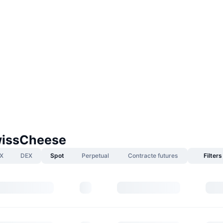
wissCheese
X
DEX
Spot
Perpetual
Contracte futures
Filters