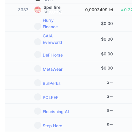
În tendințe
ETF-uri cripto
Spellfire
Descoperă
3337
CMC MCP
0,0002499 lei
0.2
SPELLFIRE
Nou
ETF-uri Bitcoin
Flurry
$
0.00
x402
Știri
Finance
Cripto
ETF-uri Ethereum
GAIA
Academy
$
0.00
Everworld
Politică
Analiza tehnica
Cercetare
$
0.00
DeFiHorse
Sports
RSI
Videoclipuri
$
0.00
MetaWear
Finanțe
MACD
Glosar
$
--
BullPerks
Tehnologie
$
--
POLKER
Derivate
Campanii
NFT
$
--
Flourishing AI
Prezentare generală
Evenimentele Airdrop
Statistici generale NFT
$
--
Step Hero
Lichidări
Recompense sub formă de diamante