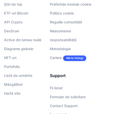
Știri de top
Preferințe module cookie
ETF-uri Bitcoin
Politica cookie
API Crypto
Regulile comunității
DexScan
Neasumarea
Active din lumea reală:
responsabilității
Diagrame globale
Metodologie
NFT-uri
Cariere
We’re hiring!
Portofoliu
Support
Listă de urmărire
Mâzgălituri
Fii listat
Hartă site
Formular de solicitare
Contact Support