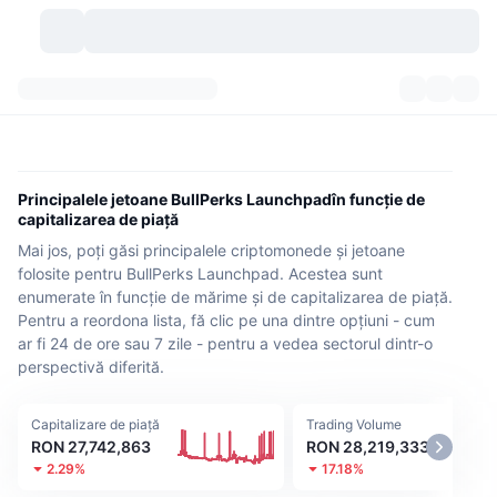
Criptomonede
Tablouri de bord
Criptomonede
DexScan
Piețe
Clasament
Principalele jetoane BullPerks Launchpadîn funcție de
capitalizarea de piață
Semnale
Burse
Categorii
New
Prezentare generală a pieței
Mai jos, poți găsi principalele criptomonede și jetoane
folosite pentru BullPerks Launchpad. Acestea sunt
Cele mai populare
Community
Istoric capturi
Piața Spot
Schimburi centralizate:
enumerate în funcție de mărime și de capitalizarea de piață.
Pentru a reordona lista, fă clic pe una dintre opțiuni - cum
Nou
Feed-uri
API
Deblocări de tokenuri
ar fi 24 de ore sau 7 zile - pentru a vedea sectorul dintr-o
Nr. de criptomonede
Spot
perspectivă diferită.
Câștigători
Subiecte
Randamente
Produse
Trezoreriile Bitcoin
Derivate
API
Capitalizare de piață
Trading Volume
Explorator de meme
RON 27,742,863
RON 28,219,333
Evenimente live
Active din lumea reală:
Trezoreriile BNB
Produse
API Crypto
Schimburi descentralizate:
2.29%
17.18%