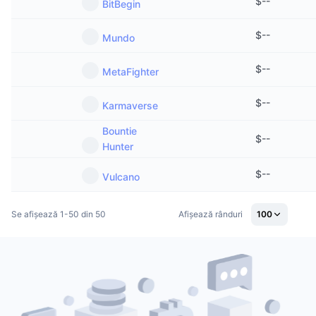
$
--
BitBegin
$
--
Mundo
$
--
MetaFighter
$
--
Karmaverse
Bountie
$
--
Hunter
$
--
Vulcano
Se afișează 1-50 din 50
Afișează rânduri
100