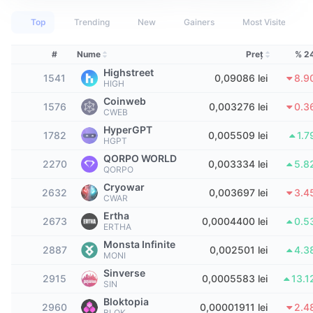
Top Traderi
Articole
Intrări/Ieșiri de pe Exchange-uri
API DEX
Convertor
Clasamente
Spot
Top
Trending
New
Gainers
Most Visited
Sentiment
Întreprindere
Buletin informativ
Indicatori
În tendințe
Derivate
#
Nume
Preţ
% 2
Highstreet
Prețuri
CMC Launch
1541
0,09086 lei
8.9
Urmează
Indicele de frică și lăcomie.
HIGH
Coinweb
1576
0,003276 lei
0.3
Resurse
CMC Labs
CWEB
Adăugate recent
Indicele de sezon pentru Altcoin
HyperGPT
1782
0,005509 lei
1.
CMC Max
HGPT
Câștigători și Pierzători
Indicatori ai ciclului de piață
Documentație
QORPO WORLD
2270
0,003334 lei
5.8
QORPO
Știri de top
Cele mai vizitate
Supremația Bitcoin
Cryowar
Întrebări frecvente
2632
0,003697 lei
3.4
CWAR
Bot Telegram
Sentimentul comunitar
Indicele CoinMarketCap 20
Ertha
2673
0,0004400 lei
0.5
ERTHA
Integrări IA
Publicitate
Monsta Infinite
Clasament lanț
Indicele CoinMarketCap 100
2887
0,002501 lei
4.3
MONI
Hub de agenți CMC
Sinverse
2915
0,0005583 lei
13.
SIN
Piețe de predicție
Fluxuri ETF
Widgeturi site
Bloktopia
Piață de Abilități
2960
0,00001911 lei
2.4
BLOK