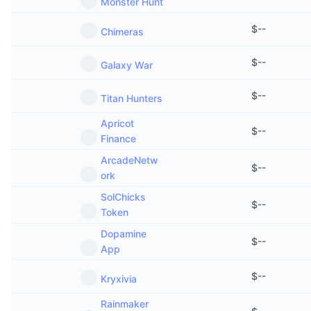
Monster Hunt
$
--
Chimeras
$
--
Galaxy War
$
--
Titan Hunters
Apricot
$
--
Finance
ArcadeNetw
$
--
ork
SolChicks
$
--
Token
Dopamine
$
--
App
$
--
Kryxivia
Rainmaker