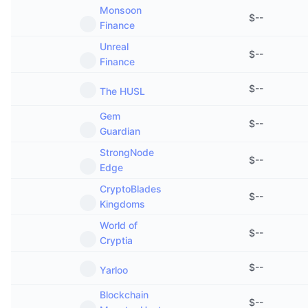
Vânzări viitoare
Monsoon
$
--
Rate de finanțare
Învață și Câștigă
Finance
Unreal
$
--
Finance
Calendare
$
--
The HUSL
Calendar ICO
Gem
$
--
Calendar evenimente
Guardian
StrongNode
$
--
Edge
CryptoBlades
$
--
Kingdoms
World of
$
--
Cryptia
$
--
Yarloo
Blockchain
$
--