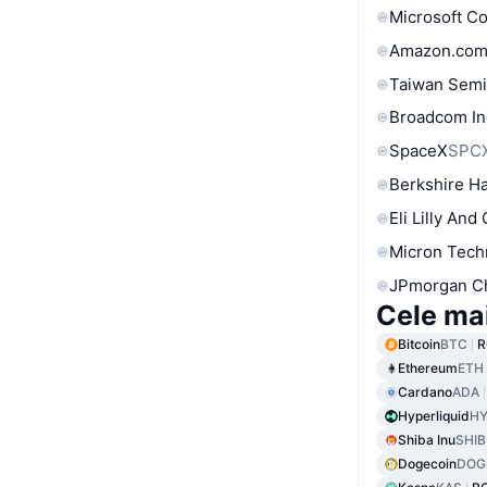
Microsoft C
Amazon.com
Taiwan Semi
Broadcom In
SpaceX
SPC
Berkshire Ha
Eli Lilly And
Micron Tech
JPmorgan C
Cele ma
Bitcoin
BTC
R
Ethereum
ETH
Cardano
ADA
Hyperliquid
HY
Shiba Inu
SHIB
Dogecoin
DOG