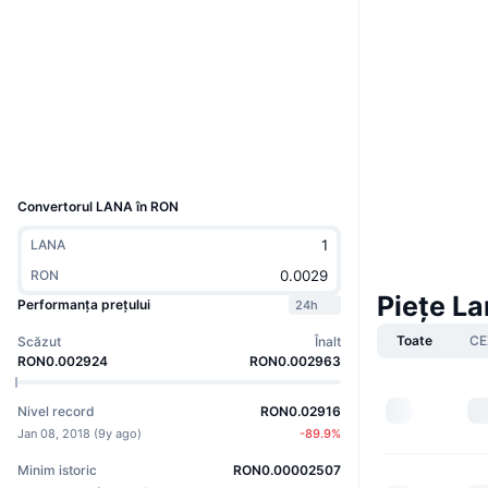
Website
Site web
Rețele sociale
2.6
Rating (CertiK)
Explorers
chainz.cryptoid.info
UCID
1257
Convertorul LANA în RON
LANA
RON
Piețe L
Performanța prețului
24h
Toate
CE
Scăzut
Înalt
RON0.002924
RON0.002963
Nivel record
RON0.02916
Jan 08, 2018
(
9y ago
)
-89.9
%
Minim istoric
RON0.00002507