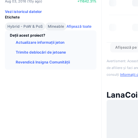
Aug 03, 2016
(
10y ago
)
+
11642.31
%
Vezi istoricul datelor
Etichete
Hybrid - PoW & PoS
Mineable
Afișează toate
Deții acest proiect?
Actualizare informații jeton
Afișează pe 
Trimite deblocări de jetoane
Avertisment: Aceast
Revendică Insigna Comunității
de afiliere și faci 
consulți
Informații 
LanaCoin