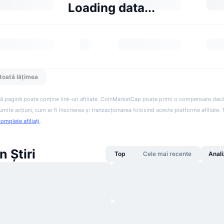
Loading data...
toată lățimea
ă pagină poate conține link-uri afiliate. CoinMarketCap poate primi o compensare dacă v
anumite acțiuni, cum ar fi înscrierea și tranzacționarea folosind aceste platforme afiliate
complete afiliați
.
 Știri
Top
Cele mai recente
Anali