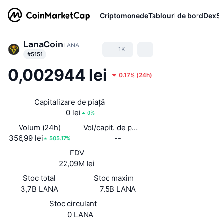
Criptomonede
Tablouri de bord
Dex
LanaCoin
LANA
1K
#5151
0,002944 lei
0.17%
(
24h
)
Capitalizare de piață
0 lei
0%
Volum (24h)
Vol/capit. de piață (24 h)
356,99 lei
--
505.17%
FDV
22,09M lei
Stoc total
Stoc maxim
3,7B LANA
7.5B LANA
Stoc circulant
0 LANA