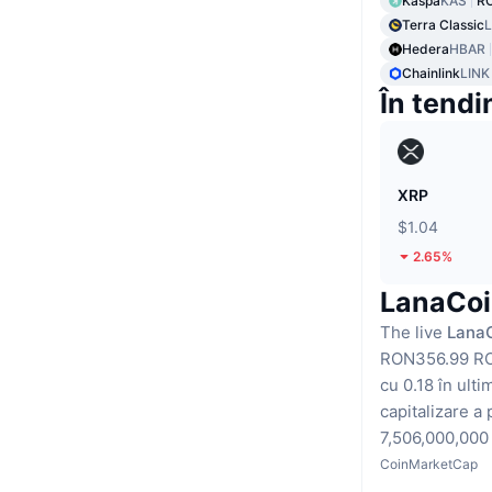
Kaspa
KAS
RO
Terra Classic
Hedera
HBAR
Chainlink
LINK
În tendi
XRP
$1.04
2.65%
LanaCoin
The live
LanaC
RON356.99 R
cu 0.18 în ulti
capitalizare a 
7,506,000,00
CoinMarketCap