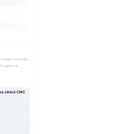
izitezi orice link
. Te rugăm să
za zilnică CMC