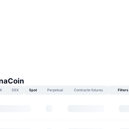
anaCoin
X
DEX
Spot
Perpetual
Contracte futures
Filters