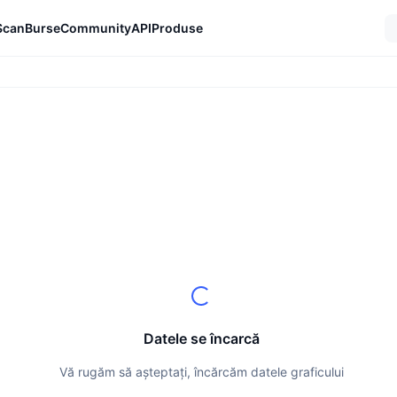
Scan
Burse
Community
API
Produse
Datele se încarcă
Vă rugăm să așteptați, încărcăm datele graficului