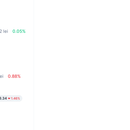
2 lei
0.05%
ei
0.88%
3.34
1.46%