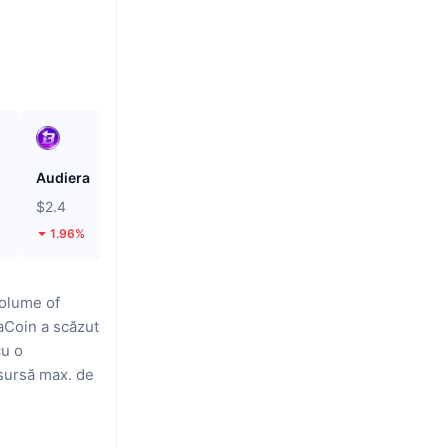
Audiera
Cash Cat
$2.4
$0.1126
1.96%
24.57%
olume of
aCoin a scăzut
cu o
 sursă max. de