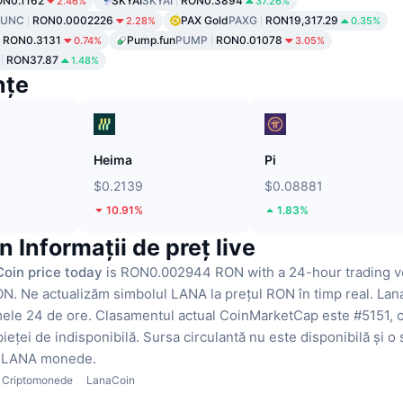
N0.1162
SKYAI
SKYAI
RON0.3894
2.46%
37.26%
LUNC
RON0.0002226
PAX Gold
PAXG
RON19,317.29
2.28%
0.35%
RON0.3131
Pump.fun
PUMP
RON0.01078
0.74%
3.05%
RON37.87
1.48%
nțe
Heima
Pi
$0.2139
$0.08881
10.91%
1.83%
 Informații de preț live
oin price today
is RON0.002944 RON with a 24-hour trading v
ON.
Ne actualizăm simbolul LANA la prețul RON în timp real.
Lan
mele 24 de ore.
Clasamentul actual CoinMarketCap este #5151, 
pieței de indisponibilă.
Sursa circulantă nu este disponibilă
și o
0 LANA monede.
Criptomonede
LanaCoin