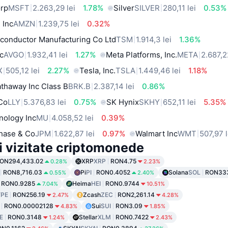
orp
MSFT
2.263,29 lei
1.78%
Silver
SILVER
280,11 lei
0.53%
 Inc
AMZN
1.239,75 lei
0.32%
conductor Manufacturing Co Ltd
TSM
1.914,3 lei
1.36%
c
AVGO
1.932,41 lei
1.27%
Meta Platforms, Inc.
META
2.687,2
X
505,12 lei
2.27%
Tesla, Inc.
TSLA
1.449,46 lei
1.18%
thaway Inc Class B
BRK.B
2.387,14 lei
0.86%
 Co
LLY
5.376,83 lei
0.75%
SK Hynix
SKHY
652,11 lei
5.35%
nology Inc
MU
4.058,52 lei
0.39%
hase & Co
JPM
1.622,87 lei
0.97%
Walmart Inc
WMT
507,97 l
i vizitate criptomonede
ON294,433.02
XRP
XRP
RON4.75
0.28%
2.23%
RON8,716.03
Pi
PI
RON0.4052
Solana
SOL
RON33
0.55%
2.40%
RON0.9285
Heima
HEI
RON0.9744
7.04%
10.51%
PE
RON256.19
Zcash
ZEC
RON2,261.14
2.47%
4.28%
RON0.00002128
Sui
SUI
RON3.09
4.83%
1.85%
E
RON0.3148
Stellar
XLM
RON0.7422
1.24%
2.43%