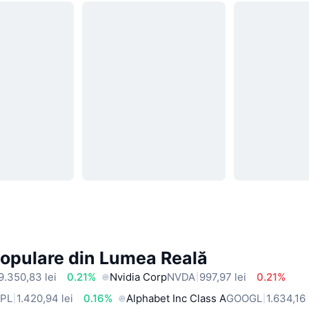
Populare din Lumea Reală
9.350,83 lei
0.21%
Nvidia Corp
NVDA
997,97 lei
0.21%
PL
1.420,94 lei
0.16%
Alphabet Inc Class A
GOOGL
1.634,16 