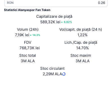
RON
În tendințe
ETF-uri cripto
Descoperă
CMC MCP
Statistici Alanyaspor Fan Token
Nou
Capitalizare de piață
ETF-uri Bitcoin
x402
Știri
589,32K lei
6.82%
Cripto
ETF-uri Ethereum
Volum (24h)
Vol/capit. de piață (24 h)
Academy
7,19K lei
1,22%
14.3%
Politică
FDV
Lich./Cap. de piață
Analiza tehnica
Cercetare
768,73K lei
14.70%
Sports
Stoc total
Stoc maxim
RSI
Videoclipuri
3M ALA
3M ALA
Finanțe
MACD
Stoc circulant
Glosar
2,29M ALA
Tehnologie
Site web
Website
Whitepaper
Derivate
Campanii
Rețele sociale
NFT
Prezentare generală
7hoDr3...ytnY2v
Evenimentele Airdrop
Contracte
Statistici generale NFT
4.1
Lichidări
Recompense sub formă de diamante
Rating (CertiK)