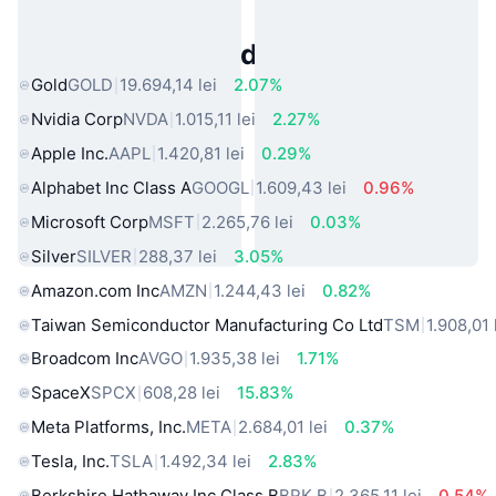
Active Populare din Lumea Reală
Gold
GOLD
19.694,14 lei
2.07%
Nvidia Corp
NVDA
1.015,11 lei
2.27%
Apple Inc.
AAPL
1.420,81 lei
0.29%
Alphabet Inc Class A
GOOGL
1.609,43 lei
0.96%
Microsoft Corp
MSFT
2.265,76 lei
0.03%
Silver
SILVER
288,37 lei
3.05%
Amazon.com Inc
AMZN
1.244,43 lei
0.82%
Taiwan Semiconductor Manufacturing Co Ltd
TSM
1.908,01 
Broadcom Inc
AVGO
1.935,38 lei
1.71%
SpaceX
SPCX
608,28 lei
15.83%
Meta Platforms, Inc.
META
2.684,01 lei
0.37%
Tesla, Inc.
TSLA
1.492,34 lei
2.83%
Berkshire Hathaway Inc Class B
BRK.B
2.365,11 lei
0.54%