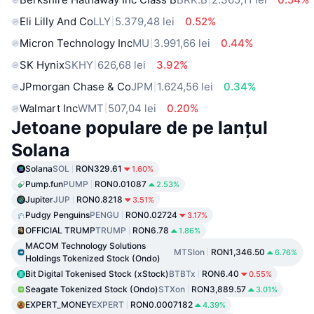
Eli Lilly And Co
LLY
5.379,48 lei
0.52%
Micron Technology Inc
MU
3.991,66 lei
0.44%
SK Hynix
SKHY
626,68 lei
3.92%
JPmorgan Chase & Co
JPM
1.624,56 lei
0.34%
Walmart Inc
WMT
507,04 lei
0.20%
Jetoane populare de pe lanțul
Solana
Solana
SOL
RON329.61
1.60%
Pump.fun
PUMP
RON0.01087
2.53%
Jupiter
JUP
RON0.8218
3.51%
Pudgy Penguins
PENGU
RON0.02724
3.17%
OFFICIAL TRUMP
TRUMP
RON6.78
1.86%
MACOM Technology Solutions
MTSIon
RON1,346.50
6.76%
Holdings Tokenized Stock (Ondo)
Bit Digital Tokenised Stock (xStock)
BTBTx
RON6.40
0.55%
Seagate Tokenized Stock (Ondo)
STXon
RON3,889.57
3.01%
EXPERT_MONEY
EXPERT
RON0.0007182
4.39%