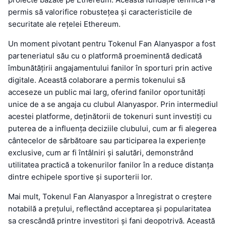
permis să valorifice robustețea și caracteristicile de
securitate ale rețelei Ethereum.
Un moment pivotant pentru Tokenul Fan Alanyaspor a fost
parteneriatul său cu o platformă proeminentă dedicată
îmbunătățirii angajamentului fanilor în sporturi prin active
digitale. Această colaborare a permis tokenului să
acceseze un public mai larg, oferind fanilor oportunități
unice de a se angaja cu clubul Alanyaspor. Prin intermediul
acestei platforme, deținătorii de tokenuri sunt investiți cu
puterea de a influența deciziile clubului, cum ar fi alegerea
cântecelor de sărbătoare sau participarea la experiențe
exclusive, cum ar fi întâlniri și salutări, demonstrând
utilitatea practică a tokenurilor fanilor în a reduce distanța
dintre echipele sportive și suporterii lor.
Mai mult, Tokenul Fan Alanyaspor a înregistrat o creștere
notabilă a prețului, reflectând acceptarea și popularitatea
sa crescândă printre investitori și fani deopotrivă. Această