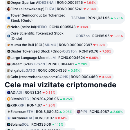
Degen Spartan AI
DEGENAI
RON0.0005745
1.94%
Eliza (elizawakesup)
ELIZA
RON0.0005241
2.34%
Tower Semiconductor Tokenized
TSEMon
RON1,031.96
5.75%
Stock (Ondo)
Neiro (neiro.lol)
NEIRO
RON0.0005543
3.16%
Core Scientific Tokenized Stock
CORZon
RON95.95
3.86%
(Ondo)
Mumu the Bull (SOL)
MUMU
RON0.0000002397
1.92%
Ouster Tokenized Stock (Ondo)
OUSTon
RON190.76
7.56%
Large Language Model
LLM
RON0.0004624
6.05%
Stream SZN
STRSZN
RON0.0004461
2.26%
el gato
ELGATO
RON0.00004356
0.61%
Coin (reservebankapp.com)
COINS
RON0.0004469
0.55%
Cele mai vizitate criptomonede
ADI
ADI
RON31.24
0.55%
Bitcoin
BTC
RON294,296.96
0.25%
XRP
XRP
RON4.67
1.20%
Ethereum
ETH
RON8,680.52
Pi
PI
RON0.4087
0.08%
2.09%
Cardano
ADA
RON0.9107
0.14%
Solana
SOL
RON335.06
1.13%