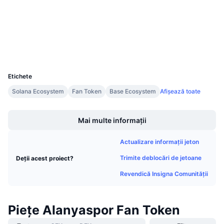
chiliscan.com
Vânzări viitoare
Explorers
Rate de finanțare
Învață și Câștigă
Wallets
Calendare
UCID
12649
Calendar ICO
Etichete
Solana Ecosystem
Fan Token
Base Ecosystem
Afișează toate
Calendar evenimente
Boost
Mai multe informații
Actualizare informații jeton
Trimite deblocări de jetoane
Deții acest proiect?
Revendică Insigna Comunității
Piețe Alanyaspor Fan Token