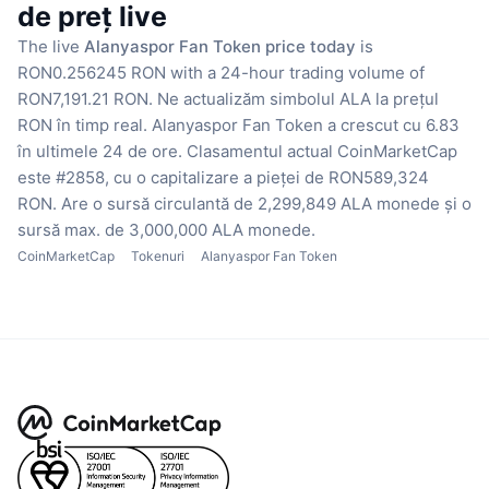
de preț live
The live
Alanyaspor Fan Token price today
is
RON0.256245 RON with a 24-hour trading volume of
RON7,191.21 RON.
Ne actualizăm simbolul ALA la prețul
RON în timp real.
Alanyaspor Fan Token a crescut cu 6.83
în ultimele 24 de ore.
Clasamentul actual CoinMarketCap
este #2858, cu o capitalizare a pieței de RON589,324
RON.
Are o sursă circulantă de 2,299,849 ALA monede
și o
sursă max. de 3,000,000 ALA monede.
CoinMarketCap
Tokenuri
Alanyaspor Fan Token