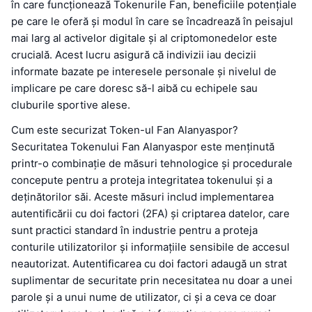
în care funcționează Tokenurile Fan, beneficiile potențiale
pe care le oferă și modul în care se încadrează în peisajul
mai larg al activelor digitale și al criptomonedelor este
crucială. Acest lucru asigură că indivizii iau decizii
informate bazate pe interesele personale și nivelul de
implicare pe care doresc să-l aibă cu echipele sau
cluburile sportive alese.
Cum este securizat Token-ul Fan Alanyaspor?
Securitatea Tokenului Fan Alanyaspor este menținută
printr-o combinație de măsuri tehnologice și procedurale
concepute pentru a proteja integritatea tokenului și a
deținătorilor săi. Aceste măsuri includ implementarea
autentificării cu doi factori (2FA) și criptarea datelor, care
sunt practici standard în industrie pentru a proteja
conturile utilizatorilor și informațiile sensibile de accesul
neautorizat. Autentificarea cu doi factori adaugă un strat
suplimentar de securitate prin necesitatea nu doar a unei
parole și a unui nume de utilizator, ci și a ceva ce doar