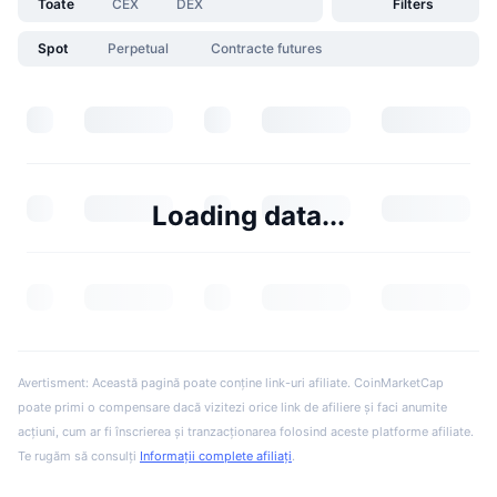
Toate
CEX
DEX
Filters
Spot
Perpetual
Contracte futures
Loading data...
Avertisment: Această pagină poate conține link-uri afiliate. CoinMarketCap
poate primi o compensare dacă vizitezi orice link de afiliere și faci anumite
acțiuni, cum ar fi înscrierea și tranzacționarea folosind aceste platforme afiliate.
Te rugăm să consulți
Informații complete afiliați
.