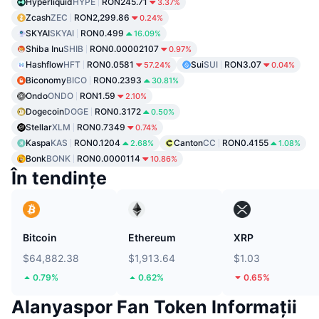
Hyperliquid
HYPE
RON245.71
3.37%
Zcash
ZEC
RON2,299.86
0.24%
SKYAI
SKYAI
RON0.499
16.09%
Shiba Inu
SHIB
RON0.00002107
0.97%
Hashflow
HFT
RON0.0581
Sui
SUI
RON3.07
57.24%
0.04%
Biconomy
BICO
RON0.2393
30.81%
Ondo
ONDO
RON1.59
2.10%
Dogecoin
DOGE
RON0.3172
0.50%
Stellar
XLM
RON0.7349
0.74%
Kaspa
KAS
RON0.1204
Canton
CC
RON0.4155
2.68%
1.08%
Bonk
BONK
RON0.0000114
10.86%
În tendințe
Bitcoin
Ethereum
XRP
$64,882.38
$1,913.64
$1.03
0.79%
0.62%
0.65%
Alanyaspor Fan Token Informații