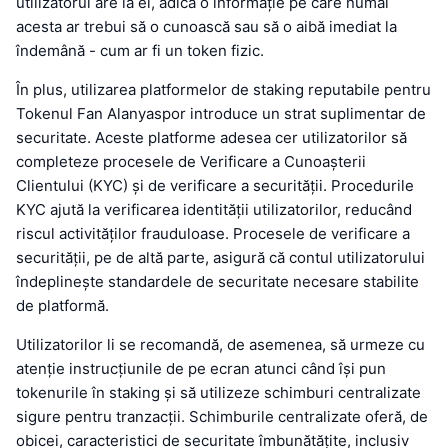
utilizatorul are la el, adică o informație pe care numai
acesta ar trebui să o cunoască sau să o aibă imediat la
îndemână - cum ar fi un token fizic.
În plus, utilizarea platformelor de staking reputabile pentru
Tokenul Fan Alanyaspor introduce un strat suplimentar de
securitate. Aceste platforme adesea cer utilizatorilor să
completeze procesele de Verificare a Cunoașterii
Clientului (KYC) și de verificare a securității. Procedurile
KYC ajută la verificarea identității utilizatorilor, reducând
riscul activităților frauduloase. Procesele de verificare a
securității, pe de altă parte, asigură că contul utilizatorului
îndeplinește standardele de securitate necesare stabilite
de platformă.
Utilizatorilor li se recomandă, de asemenea, să urmeze cu
atenție instrucțiunile de pe ecran atunci când își pun
tokenurile în staking și să utilizeze schimburi centralizate
sigure pentru tranzacții. Schimburile centralizate oferă, de
obicei, caracteristici de securitate îmbunătățite, inclusiv