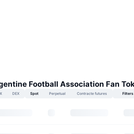
gentine Football Association Fan To
X
DEX
Spot
Perpetual
Contracte futures
Filters