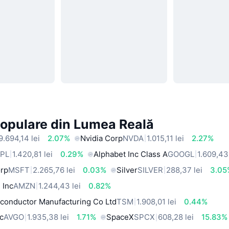
Populare din Lumea Reală
9.694,14 lei
2.07%
Nvidia Corp
NVDA
1.015,11 lei
2.27%
PL
1.420,81 lei
0.29%
Alphabet Inc Class A
GOOGL
1.609,43 
orp
MSFT
2.265,76 lei
0.03%
Silver
SILVER
288,37 lei
3.05
 Inc
AMZN
1.244,43 lei
0.82%
conductor Manufacturing Co Ltd
TSM
1.908,01 lei
0.44%
c
AVGO
1.935,38 lei
1.71%
SpaceX
SPCX
608,28 lei
15.83%