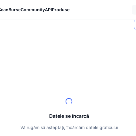
Scan
Burse
Community
API
Produse
Datele se încarcă
Vă rugăm să așteptați, încărcăm datele graficului