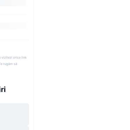
izitezi orice link
. Te rugăm să
ri