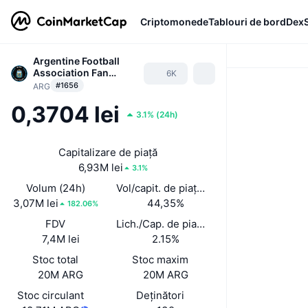
Criptomonede
Tablouri de bord
Dex
Argentine Football
Association Fan
6K
Token
#1656
ARG
0,3704 lei
3.1%
(
24h
)
Capitalizare de piață
6,93M lei
3.1%
Volum (24h)
Vol/capit. de piață (24 h)
3,07M lei
44,35%
182.06%
FDV
Lich./Cap. de piață
7,4M lei
2.15%
Stoc total
Stoc maxim
20M ARG
20M ARG
Stoc circulant
Deținători