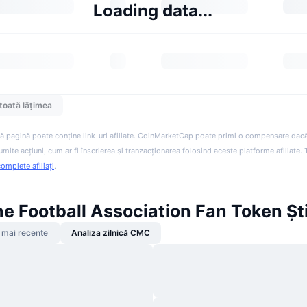
Loading data...
toată lățimea
ă pagină poate conține link-uri afiliate. CoinMarketCap poate primi o compensare dacă v
anumite acțiuni, cum ar fi înscrierea și tranzacționarea folosind aceste platforme afiliate
complete afiliați
.
e Football Association Fan Token Ști
 mai recente
Analiza zilnică CMC