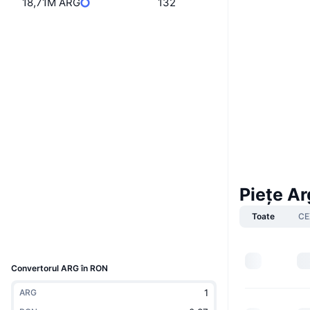
18,71M ARG
132
Boost
Website
Whitepaper
Site web
Rețele sociale
BX8VbH...vXUkwM
Contracte
3.8
Rating (CertiK)
chiliscan.com
Explorers
Piețe Ar
Wallets
Toate
CE
UCID
10430
Convertorul ARG în RON
ARG