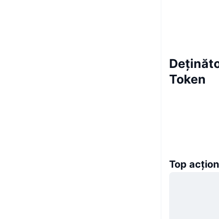
Deținăto
Token
Top acțion