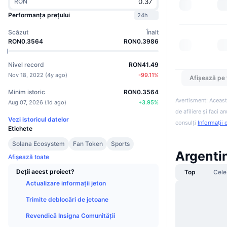
RON
Performanța prețului
24h
Scăzut
Înalt
RON0.3564
RON0.3986
Nivel record
RON41.49
Nov 18, 2022
(
4y ago
)
-99.11
%
Afișează pe 
Minim istoric
RON0.3564
Avertisment: Aceast
Aug 07, 2026
(
1d ago
)
+
3.95
%
de afiliere și faci 
Vezi istoricul datelor
consulți
Informații 
Etichete
Solana Ecosystem
Fan Token
Sports
Argentin
Afișează toate
Deții acest proiect?
Top
Cele
Actualizare informații jeton
Trimite deblocări de jetoane
Revendică Insigna Comunității