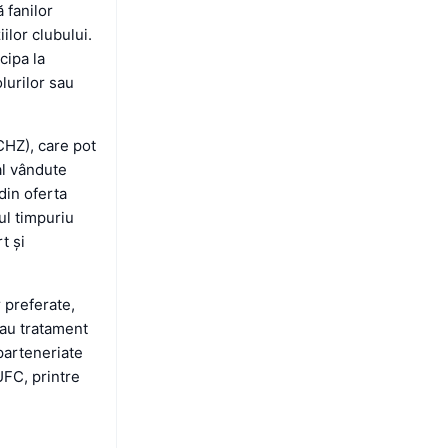
 fanilor
ilor clubului.
cipa la
lurilor sau
CHZ), care pot
al vândute
din oferta
sul timpuriu
t și
 preferate,
sau tratament
parteneriate
UFC, printre