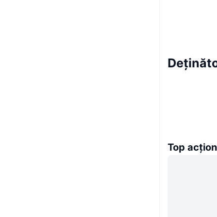
Deținăto
Top acțion