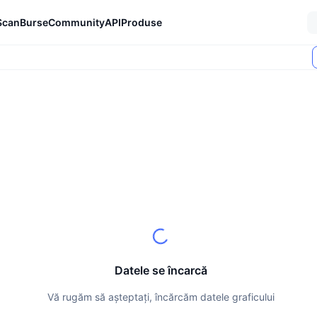
Scan
Burse
Community
API
Produse
Datele se încarcă
Vă rugăm să așteptați, încărcăm datele graficului