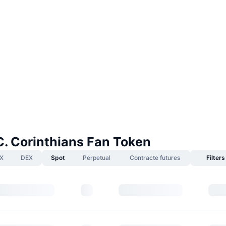
C. Corinthians Fan Token
X
DEX
Spot
Perpetual
Contracte futures
Filters