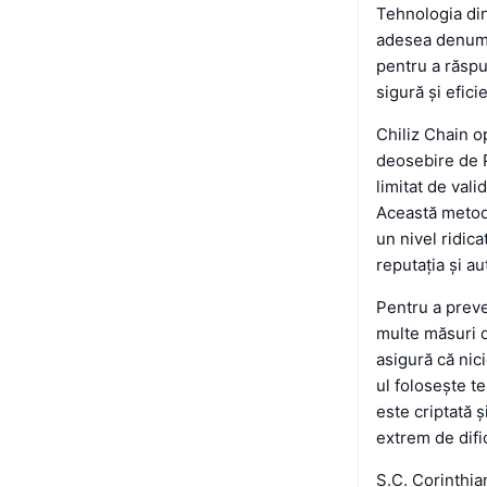
Tehnologia din
adesea denumit
pentru a răspu
sigură și efici
Chiliz Chain 
deosebire de 
limitat de vali
Această metodă
un nivel ridica
reputația și au
Pentru a preven
multe măsuri d
asigură că nici
ul folosește te
este criptată ș
extrem de dific
S.C. Corinthia