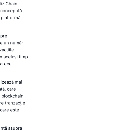
iz Chain,
l concepută
o platformă
Spre
pe un număr
acțiile.
n același timp
oarece
ilizează mai
tă, care
s, blockchain-
re tranzacție
 care este
ență asupra