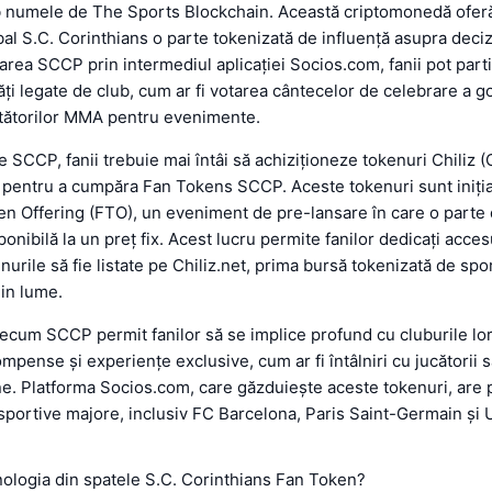
 numele de The Sports Blockchain. Această criptomonedă oferă
bal S.C. Corinthians o parte tokenizată de influență asupra decizi
narea SCCP prin intermediul aplicației Socios.com, fanii pot parti
ăți legate de club, cum ar fi votarea cântecelor de celebrare a go
ptătorilor MMA pentru evenimente.
e SCCP, fanii trebuie mai întâi să achiziționeze tokenuri Chiliz (
te pentru a cumpăra Fan Tokens SCCP. Aceste tokenuri sunt iniți
en Offering (FTO), un eveniment de pre-lansare în care o parte 
ponibilă la un preț fix. Acest lucru permite fanilor dedicați acce
nurile să fie listate pe Chiliz.net, prima bursă tokenizată de spor
in lume.
cum SCCP permit fanilor să se implice profund cu cluburile lor
mpense și experiențe exclusive, cum ar fi întâlniri cu jucătorii 
ne. Platforma Socios.com, care găzduiește aceste tokenuri, are 
 sportive majore, inclusiv FC Barcelona, Paris Saint-Germain și 
ologia din spatele S.C. Corinthians Fan Token?