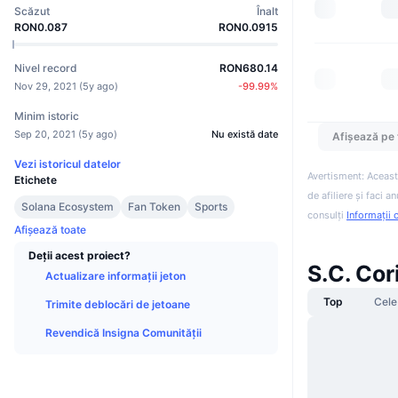
Scăzut
Înalt
RON0.087
RON0.0915
Nivel record
RON680.14
Nov 29, 2021
(
5y ago
)
-99.99
%
Minim istoric
Sep 20, 2021
(
5y ago
)
Nu există date
Afișează pe 
Vezi istoricul datelor
Avertisment: Aceast
Etichete
de afiliere și faci 
Solana Ecosystem
Fan Token
Sports
consulți
Informații 
Afișează toate
Deții acest proiect?
S.C. Cor
Actualizare informații jeton
Top
Cele
Trimite deblocări de jetoane
Revendică Insigna Comunității