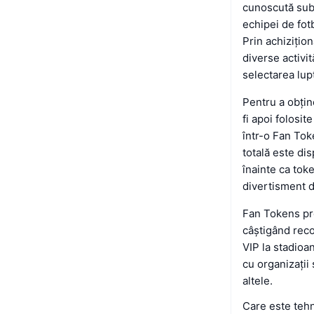
cunoscută sub
echipei de fot
Prin achizițio
diverse activit
selectarea lu
Pentru a obțin
fi apoi folosi
într-o Fan Tok
totală este dis
înainte ca toke
divertisment d
Fan Tokens pre
câștigând reco
VIP la stadioa
cu organizații
altele.
Care este tehn