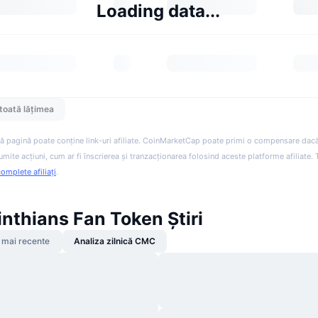
Loading data...
toată lățimea
ă pagină poate conține link-uri afiliate. CoinMarketCap poate primi o compensare dacă v
anumite acțiuni, cum ar fi înscrierea și tranzacționarea folosind aceste platforme afiliate
complete afiliați
.
inthians Fan Token Știri
 mai recente
Analiza zilnică CMC