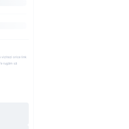
izitezi orice link
. Te rugăm să