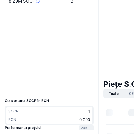
8,29M SCCP
3
Website
Whitepaper
Site web
Rețele sociale
EFgHaH...2fyS8Q
Contracte
3.7
Rating (CertiK)
chiliscan.com
Explorers
Wallets
Piețe S.
UCID
11446
Toate
CE
Convertorul SCCP în RON
SCCP
RON
Performanța prețului
24h