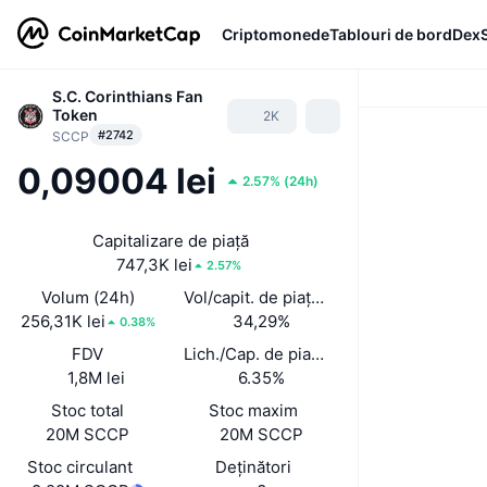
Criptomonede
Tablouri de bord
Dex
S.C. Corinthians Fan
Token
2K
#2742
SCCP
0,09004 lei
2.57%
(
24h
)
Capitalizare de piață
747,3K lei
2.57%
Volum (24h)
Vol/capit. de piață (24 h)
256,31K lei
34,29%
0.38%
FDV
Lich./Cap. de piață
1,8M lei
6.35%
Stoc total
Stoc maxim
20M SCCP
20M SCCP
Stoc circulant
Deținători