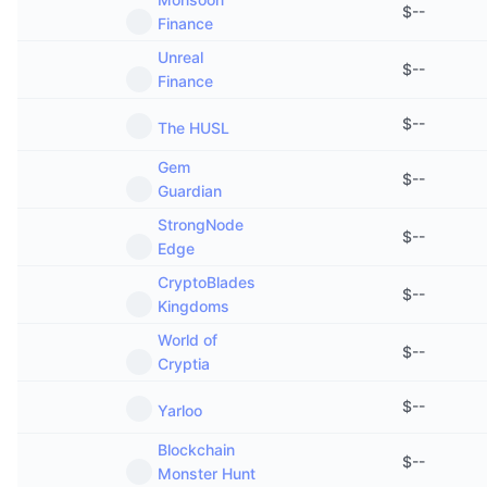
$
--
Próximas Vendas
Finance
Taxas de Financiamento
Aprenda e Ganhe
Unreal
$
--
Finance
Calendários
$
--
The HUSL
Calendário de ICO
Gem
$
--
Guardian
Calendário de eventos
StrongNode
$
--
Edge
CryptoBlades
$
--
Kingdoms
World of
$
--
Cryptia
$
--
Yarloo
Blockchain
$
--
Monster Hunt