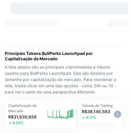
Criptomoedas
Painéis
Criptomoedas
DexScan
Mercados
Classificação
Principais Tokens BullPerks Launchpad por
Capitalização de Mercado
Sinais
Corretoras
Categorias
New
Visão Geral do Mercado
A lista abaixo são as principais criptomoedas e tokens
usados para BullPerks Launchpad. Eles são listados por
Tendências
Comunidade
Instantâneos Históricos
Mercado Spot
Bolsas centralizadas
tamanho por capitalização de mercado. Para reordenar a
lista, basta clicar em uma das opções - como 24h ou 7d -
Novo
Notícias
API
Desbloqueios de Tokens
para ver o setor de uma perspectiva diferente.
Nº de criptomoedas
Spot
Ganhadores
Tópicos
Capitalização de
Rendimentos
Volume de Trading
Produtos
Tesouros de Bitcoin
Derivativos
API
Mercado
R$38,145,583
R$31,630,926
4.17%
Explorador de Memes
Lives
Ativos do Mundo Real
Tesouros de BNB
Produtos
API de Cripto
0.33%
Corretoras descentralizadas