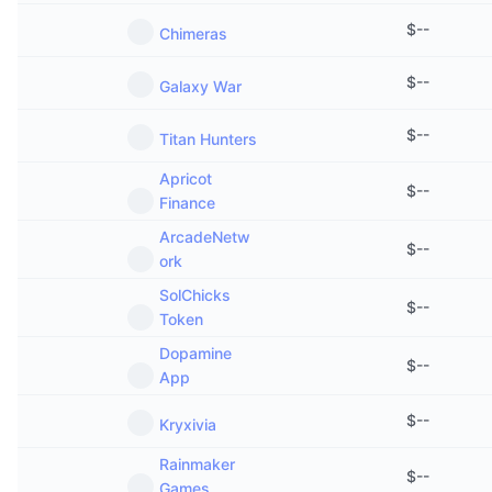
$
--
Chimeras
$
--
Galaxy War
$
--
Titan Hunters
Apricot
$
--
Finance
ArcadeNetw
$
--
ork
SolChicks
$
--
Token
Dopamine
$
--
App
$
--
Kryxivia
Rainmaker
$
--
Games