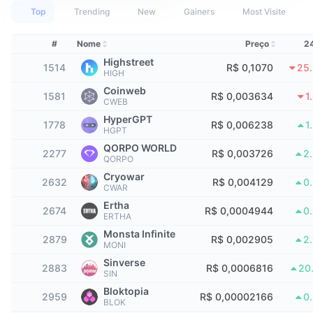
Melhores Traders
Artigos
Entradas/Saídas de Exchanges
API de DEX
Conversor
Classificações
Top
Trending
New
Gainers
Most Visited
Spot
Sentimento
Corporativo
Newsletter
#
Nome
Preço
2
Indicadores
Em alta
Derivativos
Highstreet
1514
R$ 0,1070
25
Preços
HIGH
CMC Launch
Em breve
Índice de Medo e Ganância
Coinweb
1581
R$ 0,003634
1
CWEB
Recursos
CMC Labs
Adicionado Recentemente
Índice Altcoin Season
HyperGPT
1778
R$ 0,006238
1
HGPT
CMC Max
Ganhadores e Perdedores
Indicadores de Ciclo de Mercado
QORPO WORLD
2277
R$ 0,003726
2
Documentação
QORPO
Principais Notícias
Cryowar
Mais Visitados
Dominância do Bitcoin
2632
R$ 0,004129
0
CWAR
Perguntas Frequentes
Ertha
Bot do Telegram
2674
R$ 0,0004944
0
Sentimento da comunidade
Índice CoinMarketCap 20
ERTHA
Monsta Infinite
Integrações de IA
2879
R$ 0,002905
2
Anunciar
MONI
Classificação da cadeia
Índice CoinMarketCap 100
Sinverse
2883
R$ 0,0006816
20
CMC Central de Agentes
SIN
Mercados de Previsão
Fluxos de ETF
Bloktopia
Widgets de site
2959
R$ 0,00002166
0
Mercado de Habilidades
BLOK