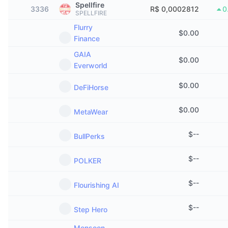
Spellfire
Em alta
3336
ETFs de criptomoedas
R$ 0,0002812
0
SPELLFIRE
Aprenda
CMC MCP
Flurry
Novo
$
0.00
ETFs de Bitcoin
Finance
x402
Novidades
GAIA
Cripto
ETFs de Ethereum
$
0.00
Everworld
Academy
Política
$
0.00
DeFiHorse
Análise técnica
Pesquisa
Esportes
$
0.00
MetaWear
RSI
Vídeos
Finanças
$
--
BullPerks
MACD
Glossário
Tecnologia
$
--
POLKER
Derivativos
Campanhas
$
--
Flourishing AI
NFT
Visão Geral
Airdrops
$
--
Step Hero
Estatísticas Gerais dos NFT
Liquidações
Recompensas em Diamantes
Monsoon