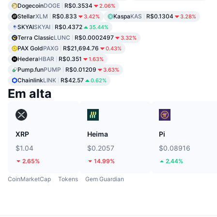
Dogecoin
DOGE
R$0.3534
2.06%
Stellar
XLM
R$0.833
Kaspa
KAS
R$0.1304
3.42%
3.28%
SKYAI
SKYAI
R$0.4372
35.44%
Terra Classic
LUNC
R$0.0002497
3.32%
PAX Gold
PAXG
R$21,694.76
0.43%
Hedera
HBAR
R$0.351
1.63%
Pump.fun
PUMP
R$0.01209
3.63%
Chainlink
LINK
R$42.57
0.62%
Em alta
XRP
Heima
Pi
$1.04
$0.2057
$0.08916
2.65%
14.99%
2.44%
CoinMarketCap
Tokens
Gem Guardian