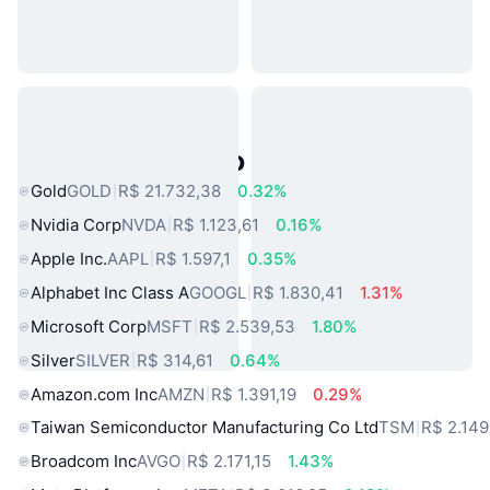
Ativos do Mundo Real Populares
Gold
GOLD
R$ 21.732,38
0.32%
Nvidia Corp
NVDA
R$ 1.123,61
0.16%
Apple Inc.
AAPL
R$ 1.597,1
0.35%
Alphabet Inc Class A
GOOGL
R$ 1.830,41
1.31%
Microsoft Corp
MSFT
R$ 2.539,53
1.80%
Silver
SILVER
R$ 314,61
0.64%
Amazon.com Inc
AMZN
R$ 1.391,19
0.29%
Taiwan Semiconductor Manufacturing Co Ltd
TSM
R$ 2.149
Broadcom Inc
AVGO
R$ 2.171,15
1.43%