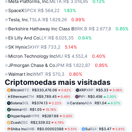
Meta Platforms, Inc.
META
R$ 3.016,95
0.13%
SpaceX
SPCX
R$ 564,22
1.83%
Tesla, Inc.
TSLA
R$ 1.629,26
0.99%
Berkshire Hathaway Inc Class B
BRK.B
R$ 2.677,8
0.85%
Eli Lilly And Co
LLY
R$ 6.025,35
0.64%
SK Hynix
SKHY
R$ 733,2
5.14%
Micron Technology Inc
MU
R$ 4.552,4
0.40%
JPmorgan Chase & Co
JPM
R$ 1.822,87
0.85%
Walmart Inc
WMT
R$ 570,3
0.80%
Criptomoedas mais visitadas
Bitcoin
BTC
R$330,476.06
XRP
XRP
R$5.33
0.62%
3.06%
Ethereum
ETH
R$9,789.45
Pi
PI
R$0.456
0.49%
2.00%
Solana
SOL
R$374.13
Cardano
ADA
R$1.04
2.22%
6.57%
Heima
HEI
R$1.05
15.74%
Hyperliquid
HYPE
R$287.88
3.00%
Zcash
ZEC
R$2,539.02
4.79%
Shiba Inu
SHIB
R$0.00002388
Sui
SUI
R$3.47
5.51%
2.61%