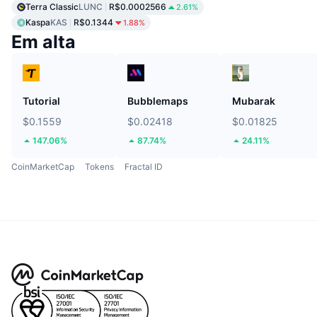
Terra Classic
LUNC
R$0.0002566
2.61%
Kaspa
KAS
R$0.1344
1.88%
Em alta
Tutorial
Bubblemaps
Mubarak
$0.1559
$0.02418
$0.01825
147.06%
87.74%
24.11%
CoinMarketCap
Tokens
Fractal ID