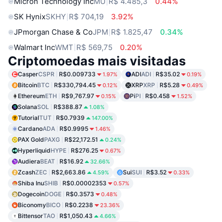
Micron Technology Inc
MU
R$ 4.485,3
0.44%
SK Hynix
SKHY
R$ 704,19
3.92%
JPmorgan Chase & Co
JPM
R$ 1.825,47
0.34%
Walmart Inc
WMT
R$ 569,75
0.20%
Criptomoedas mais visitadas
Casper
CSPR
R$0.009733
ADI
ADI
R$35.02
1.97%
0.19%
Bitcoin
BTC
R$330,794.45
XRP
XRP
R$5.28
0.12%
0.49%
Ethereum
ETH
R$9,767.97
Pi
PI
R$0.458
0.15%
1.52%
Solana
SOL
R$388.87
1.08%
Tutorial
TUT
R$0.7939
147.00%
Cardano
ADA
R$0.9995
1.46%
PAX Gold
PAXG
R$22,172.51
0.24%
Hyperliquid
HYPE
R$276.25
0.67%
Audiera
BEAT
R$16.92
32.66%
Zcash
ZEC
R$2,663.86
Sui
SUI
R$3.52
4.59%
0.33%
Shiba Inu
SHIB
R$0.00002353
0.57%
Dogecoin
DOGE
R$0.3573
0.48%
Biconomy
BICO
R$0.2238
23.36%
Bittensor
TAO
R$1,050.43
4.66%