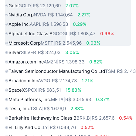
Gold
GOLD
R$ 22.129,69
2.07%
Nvidia Corp
NVDA
R$ 1.140,64
2.27%
Apple Inc.
AAPL
R$ 1.596,53
0.29%
Alphabet Inc Class A
GOOGL
R$ 1.808,47
0.96%
Microsoft Corp
MSFT
R$ 2.545,96
0.03%
Silver
SILVER
R$ 324,03
3.05%
Amazon.com Inc
AMZN
R$ 1.398,33
0.82%
Taiwan Semiconductor Manufacturing Co Ltd
TSM
R$ 2.143
Broadcom Inc
AVGO
R$ 2.174,73
1.71%
SpaceX
SPCX
R$ 683,51
15.83%
Meta Platforms, Inc.
META
R$ 3.015,93
0.37%
Tesla, Inc.
TSLA
R$ 1.676,9
2.83%
Berkshire Hathaway Inc Class B
BRK.B
R$ 2.657,6
0.54%
Eli Lilly And Co
LLY
R$ 6.044,76
0.52%