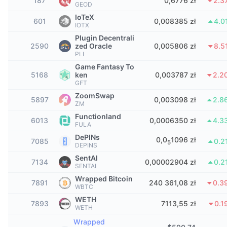
187
0,6776 zł
2.3
Najlepsi Traderzy
Artykuły
Wpływy/odpływy na giełdy
DEX API
GEOD
Przelicznik
Tabele liderów
Spot
IoTeX
601
0,008385 zł
4.0
IOTX
Sentyment
Biznes
Newsletter
Wskaźniki
Popularne
Instrumenty pochodne
Plugin Decentrali
2590
zed Oracle
0,005806 zł
8.5
Cennik
CMC Launch
PLI
Nadchodzące
Indeks strachu i chciwości.
Game Fantasy To
5168
ken
0,003787 zł
2.2
Zasoby
CMC Labs
Ostatnio dodane
Indeks sezonu Altcoinów
GFT
ZoomSwap
5897
0,003098 zł
2.8
CMC Max
ZM
Wzrosty i spadki
Wskaźniki cyklu rynkowego
Dokumentacja
Functionland
6013
0,0006350 zł
4.3
FULA
Najważniejsze wiadomości
Najczęściej wyświetlane
Dominacja Bitcoina
DePINs
Często zadawane pytania
0,0
1096 zł
7085
0.2
5
DEPINS
Bot Telegramu
Nastawienie społeczności
CoinMarketCap 20 Index
SentAI
7134
0,00002904 zł
0.2
SENTAI
Integracje AI
Reklama
Wrapped Bitcoin
Ranking łańcuchów
CoinMarketCap 100 Index
7891
240 361,08 zł
0.3
WBTC
CMC Hub Agentów
WETH
7893
7113,55 zł
0.1
WETH
Rynki predykcyjne
Przepływy ETF
Widżety na stronę
Rynek Umiejętności
Wrapped