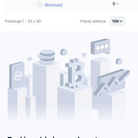
$
--
Nadchodzące wyprzedaże
Mermaid
Stopy finansowania
Ucz się i zarabiaj
Pokazuje 1 - 20 z 20
Pokaż wiersze
100
Kalendarze
Kalendarz ICO
Kalendarz wydarzeń