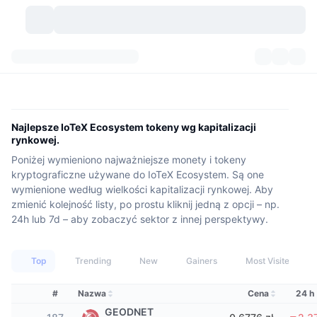
Kryptowaluty
Pulpity
Kryptowaluty
DexScan
Rynki
Ranking
Najlepsze IoTeX Ecosystem tokeny wg kapitalizacji
rynkowej.
Sygnały
Giełdy
Kategorie
New
Przegląd rynku
Poniżej wymieniono najważniejsze monety i tokeny
kryptograficzne używane do IoTeX Ecosystem. Są one
Popularne
Społeczność
Migawki historyczne
Rynek Spot
Scentralizowane giełdy
wymienione według wielkości kapitalizacji rynkowej. Aby
zmienić kolejność listy, po prostu kliknij jedną z opcji – np.
Nowy
Feed
API
Odblokowania tokenów
24h lub 7d – aby zobaczyć sektor z innej perspektywy.
Liczba kryptowalut
Spot
Zyskujące
Tematy
Yields
Produkty
Bitcoin Skarbce
Instrumenty pochodne
API
Top
Trending
New
Gainers
Most Visited
Eksplorator memów
Na żywo
Aktywa w świecie rzeczywistym
BNB Skarbce
Produkty
API Krypto
#
Nazwa
Cena
24 h
Zdecentralizowane giełdy
GEODNET