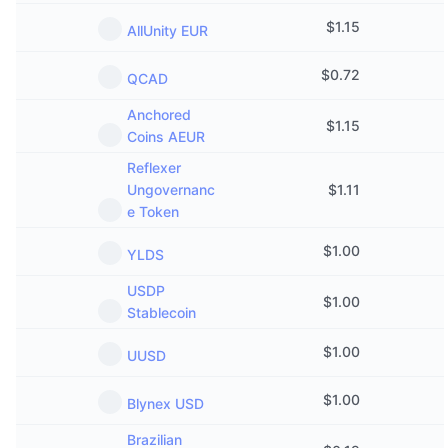
$
1.15
AllUnity EUR
$
0.72
QCAD
Anchored
$
1.15
Coins AEUR
Reflexer
Ungovernanc
$
1.11
e Token
$
1.00
YLDS
USDP
$
1.00
Stablecoin
$
1.00
UUSD
$
1.00
Blynex USD
Brazilian