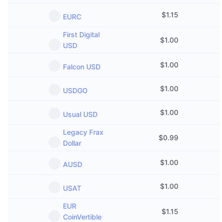
Popularne
Krypto ETF
$
1.15
Baza wiedzy
CMC MCP
EURC
Nowy
Fundusze ETF na Bitcoin
First Digital
x402
$
1.00
Aktualności
USD
Krypto
Fundusze ETF na Eter
Academy
$
1.00
Falcon USD
Polityka
Analiza techniczna
Badania
$
1.00
USDGO
Sporty
RSI
Filmy
$
1.00
Usual USD
Finanse
Legacy Frax
MACD
Słowniczek
$
0.99
Dollar
Technologia
$
1.00
AUSD
Instrumenty pochodne
Kampanie
NFT
$
1.00
USAT
Przegląd
Airdropy
Ogólne statystyki NFT
EUR
$
1.15
Likwidacje
Nagrody w postaci diamentów
CoinVertible