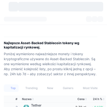
Kryptowaluty
Pulpity
Kryptowaluty
DexScan
Rynki
Ranking
Najlepsze Asset-Backed Stablecoin tokeny wg
kapitalizacji rynkowej.
Sygnały
Giełdy
Kategorie
New
Przegląd rynku
Poniżej wymieniono najważniejsze monety i tokeny
kryptograficzne używane do Asset-Backed Stablecoin. Są
Popularne
Społeczność
Migawki historyczne
Rynek Spot
Scentralizowane giełdy
one wymienione według wielkości kapitalizacji rynkowej.
Aby zmienić kolejność listy, po prostu kliknij jedną z opcji –
Nowy
Feed
API
Odblokowania tokenów
np. 24h lub 7d – aby zobaczyć sektor z innej perspektywy.
Liczba kryptowalut
Spot
Zyskujące
Tematy
Yields
Produkty
Bitcoin Skarbce
Instrumenty pochodne
API
Top
Trending
New
Gainers
Most Visited
Eksplorator memów
Na żywo
Aktywa w świecie rzeczywistym
BNB Skarbce
Produkty
API Krypto
#
Nazwa
Cena
24 h %
Zdecentralizowane giełdy
Tether