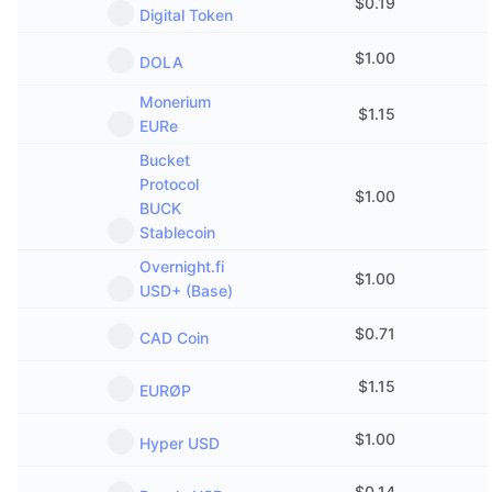
$
0.19
Digital Token
$
1.00
DOLA
Monerium
$
1.15
EURe
Bucket
Protocol
$
1.00
BUCK
Stablecoin
Overnight.fi
$
1.00
USD+ (Base)
$
0.71
CAD Coin
$
1.15
EURØP
$
1.00
Hyper USD
$
0.14