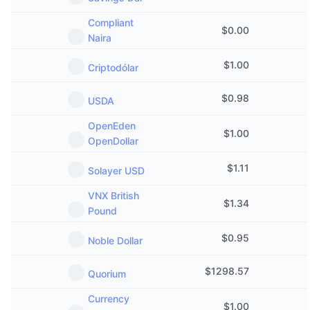
Compliant
$
0.00
Naira
$
1.00
Criptodólar
$
0.98
USDA
OpenEden
$
1.00
OpenDollar
$
1.11
Solayer USD
VNX British
$
1.34
Pound
$
0.95
Noble Dollar
$
1298.57
Quorium
Currency
$
1.00