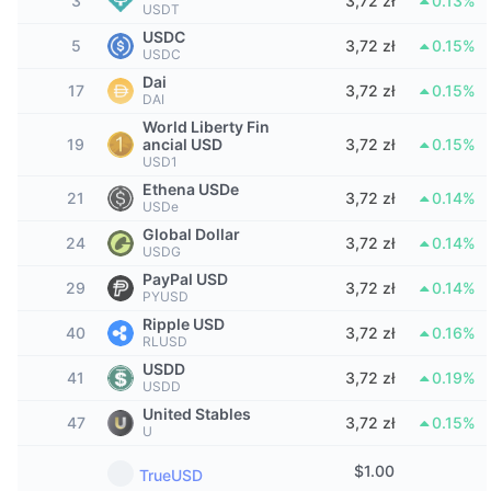
3
3,72 zł
0.13%
Najlepsi Traderzy
Artykuły
Wpływy/odpływy na giełdy
DEX API
USDT
Przelicznik
Tabele liderów
Spot
USDC
5
3,72 zł
0.15%
USDC
Sentyment
Biznes
Newsletter
Wskaźniki
Popularne
Instrumenty pochodne
Dai
17
3,72 zł
0.15%
DAI
Cennik
CMC Launch
Nadchodzące
Indeks strachu i chciwości.
World Liberty Fin
19
ancial USD
3,72 zł
0.15%
USD1
Zasoby
CMC Labs
Ostatnio dodane
Indeks sezonu Altcoinów
Ethena USDe
21
3,72 zł
0.14%
USDe
CMC Max
Wzrosty i spadki
Wskaźniki cyklu rynkowego
Global Dollar
24
3,72 zł
0.14%
Dokumentacja
USDG
Najważniejsze wiadomości
PayPal USD
Najczęściej wyświetlane
Dominacja Bitcoina
29
3,72 zł
0.14%
PYUSD
Często zadawane pytania
Ripple USD
Bot Telegramu
40
3,72 zł
0.16%
Nastawienie społeczności
CoinMarketCap 20 Index
RLUSD
Integracje AI
USDD
41
3,72 zł
0.19%
Reklama
USDD
Ranking łańcuchów
CoinMarketCap 100 Index
United Stables
CMC Hub Agentów
47
3,72 zł
0.15%
U
Rynki predykcyjne
Przepływy ETF
Widżety na stronę
$
1.00
Rynek Umiejętności
TrueUSD