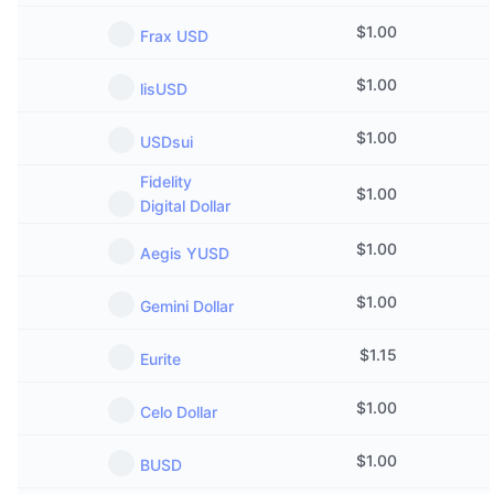
Nadchodzące wyprzedaże
$
1.00
Stopy finansowania
Ucz się i zarabiaj
Frax USD
$
1.00
lisUSD
Kalendarze
$
1.00
USDsui
Kalendarz ICO
Fidelity
$
1.00
Digital Dollar
Kalendarz wydarzeń
$
1.00
Aegis YUSD
$
1.00
Gemini Dollar
$
1.15
Eurite
$
1.00
Celo Dollar
$
1.00
BUSD