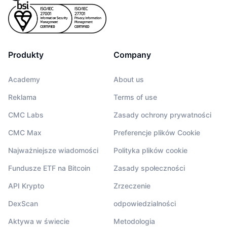
Popularne
Krypto ETF
Baza wiedzy
CMC MCP
Nowy
Fundusze ETF na Bitcoin
x402
Aktualności
Produkty
Company
Krypto
Fundusze ETF na Eter
Academy
Academy
About us
Polityka
Analiza techniczna
Badania
Reklama
Terms of use
Sporty
RSI
Filmy
CMC Labs
Zasady ochrony prywatności
Finanse
CMC Max
Preferencje plików Cookie
MACD
Słowniczek
Najważniejsze wiadomości
Polityka plików cookie
Technologia
Fundusze ETF na Bitcoin
Zasady społeczności
Instrumenty pochodne
Kampanie
NFT
API Krypto
Zrzeczenie
Przegląd
Airdropy
DexScan
odpowiedzialności
Ogólne statystyki NFT
Likwidacje
Nagrody w postaci diamentów
Aktywa w świecie
Metodologia