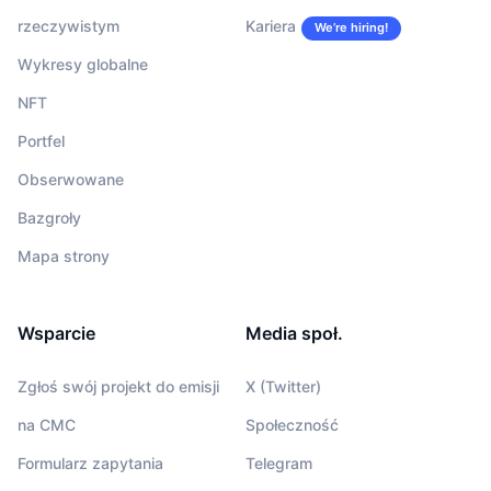
Nadchodzące wyprzedaże
rzeczywistym
Kariera
We’re hiring!
Stopy finansowania
Ucz się i zarabiaj
Wykresy globalne
Kalendarze
NFT
Portfel
Kalendarz ICO
Obserwowane
Kalendarz wydarzeń
Bazgroły
Mapa strony
Wsparcie
Media społ.
Zgłoś swój projekt do emisji
X (Twitter)
na CMC
Społeczność
Formularz zapytania
Telegram