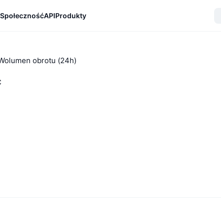
Społeczność
API
Produkty
Wolumen obrotu (24h)
C