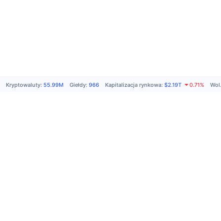
Kryptowaluty
:
55.99M
Giełdy
:
966
Kapitalizacja rynkowa
:
$2.19T
0.71%
Wol