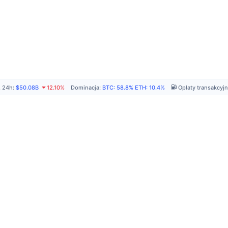
. 24h
:
$50.08B
12.10%
Dominacja
:
BTC
:
58.8%
ETH
:
10.4%
Opłaty transakcyj
P
A
R
C
C
N