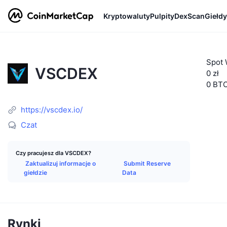
Kryptowaluty
Pulpity
DexScan
Giełdy
Spot 
VSCDEX
0 zł
0 BT
https://vscdex.io/
Czat
Czy pracujesz dla VSCDEX?
Zaktualizuj informacje o
Submit Reserve
giełdzie
Data
Rynki