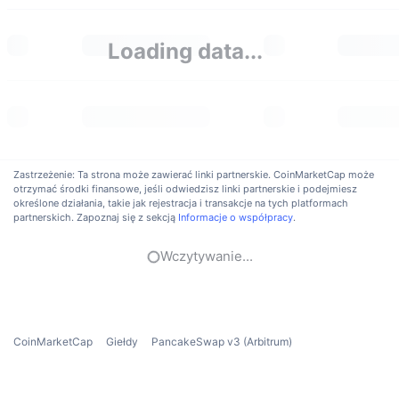
Popularne
Krypto ETF
Baza wiedzy
CMC MCP
Loading data...
Nowy
Fundusze ETF na Bitcoin
x402
Aktualności
Krypto
Fundusze ETF na Eter
Academy
Polityka
Analiza techniczna
Badania
Zastrzeżenie: Ta strona może zawierać linki partnerskie. CoinMarketCap może
Sporty
otrzymać środki finansowe, jeśli odwiedzisz linki partnerskie i podejmiesz
RSI
Filmy
określone działania, takie jak rejestracja i transakcje na tych platformach
partnerskich. Zapoznaj się z sekcją
Informacje o współpracy
.
Finanse
MACD
Słowniczek
Wczytywanie...
Technologia
Instrumenty pochodne
Kampanie
NFT
Przegląd
Airdropy
CoinMarketCap
Giełdy
PancakeSwap v3 (Arbitrum)
Ogólne statystyki NFT
Likwidacje
Nagrody w postaci diamentów