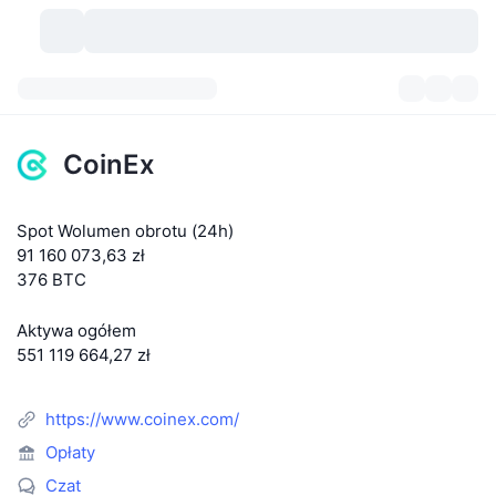
Kryptowaluty
Pulpity
Kryptowaluty
CoinEx
DexScan
Rynki
Ranking
Spot Wolumen obrotu (24h)
Sygnały
Giełdy
Kategorie
New
Przegląd rynku
91 160 073,63 zł
376 BTC
Popularne
Społeczność
Migawki historyczne
Rynek Spot
Scentralizowane giełdy
Aktywa ogółem
Nowy
Feed
API
Odblokowania tokenów
Liczba kryptowalut
Spot
551 119 664,27 zł
Zyskujące
Tematy
Yields
Produkty
Bitcoin Skarbce
Instrumenty pochodne
API
https://www.coinex.com/
Eksplorator memów
Na żywo
Aktywa w świecie rzeczywistym
BNB Skarbce
Opłaty
Produkty
API Krypto
Zdecentralizowane giełdy
Czat