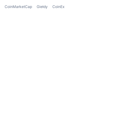
CoinMarketCap
Giełdy
CoinEx