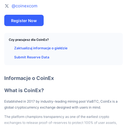
Najlepsi Traderzy
Artykuły
Wpływy/odpływy na giełdy
DEX API
Przelicznik
Tabele liderów
@coinexcom
Spot
Sentyment
Biznes
Newsletter
Wskaźniki
Popularne
Instrumenty pochodne
Register Now
Cennik
CMC Launch
Nadchodzące
Indeks strachu i chciwości.
Czy pracujesz dla CoinEx?
Zasoby
CMC Labs
Ostatnio dodane
Indeks sezonu Altcoinów
Zaktualizuj informacje o giełdzie
Submit Reserve Data
CMC Max
Wzrosty i spadki
Wskaźniki cyklu rynkowego
Dokumentacja
Najważniejsze wiadomości
Najczęściej wyświetlane
Dominacja Bitcoina
Informacje o CoinEx
Często zadawane pytania
Bot Telegramu
Nastawienie społeczności
CoinMarketCap 20 Index
What is CoinEx?
Integracje AI
Reklama
Ranking łańcuchów
CoinMarketCap 100 Index
Established in 2017 by industry-leading mining pool ViaBTC, CoinEx is a
global cryptocurrency exchange designed with users in mind.
CMC Hub Agentów
The platform champions transparency as one of the earliest crypto
Rynki predykcyjne
Przepływy ETF
Widżety na stronę
Rynek Umiejętności
exchanges to release proof-of-reserves to protect 100% of user assets,