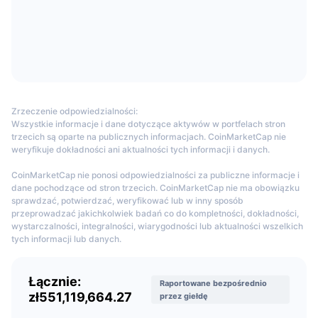
Who is the CoinEx founder?
Nadchodzące wyprzedaże
Stopy finansowania
Ucz się i zarabiaj
CoinEx was founded by Haipo Yang, a young entrepreneur and an early
Bitcoin investor. Mr. Yang had his first introduction to Bitcoin in 2011 and
Kalendarze
joined the Bitcoin community in 2013. In 2016, he started developing a
Bitcoin mining pool. He completed all the code of ViaBTC Pool and
launched it two months later, followed by the establishment of CoinEx
Kalendarz ICO
Zrzeczenie odpowiedzialności:
Exchange.
Wszystkie informacje i dane dotyczące aktywów w portfelach stron
Kalendarz wydarzeń
trzecich są oparte na publicznych informacjach. CoinMarketCap nie
When was CoinEx launched?
weryfikuje dokładności ani aktualności tych informacji i danych.
CoinEx was launched in December 2017.
CoinMarketCap nie ponosi odpowiedzialności za publiczne informacje i
dane pochodzące od stron trzecich. CoinMarketCap nie ma obowiązku
What coins are supported on CoinEx?
sprawdzać, potwierdzać, weryfikować lub w inny sposób
przeprowadzać jakichkolwiek badań co do kompletności, dokładności,
CoinEx now supports nearly 1400 innovative and premium crypto assets,
wystarczalności, integralności, wiarygodności lub aktualności wszelkich
including BTC, ETH, DOGE, SOL, XRP, ADA, etc.
tych informacji lub danych.
Is it possible to use margin/futures trading on
CoinEx?
Łącznie:
Raportowane bezpośrednio
zł551,119,664.27
przez giełdę
On CoinEx, users can trade cryptos with up to 10X leverage. CoinEx futures