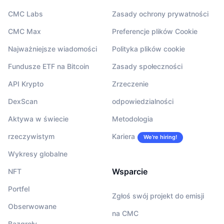
CMC Labs
Zasady ochrony prywatności
CMC Max
Preferencje plików Cookie
Najważniejsze wiadomości
Polityka plików cookie
Fundusze ETF na Bitcoin
Zasady społeczności
API Krypto
Zrzeczenie
DexScan
odpowiedzialności
Aktywa w świecie
Metodologia
rzeczywistym
Kariera
We’re hiring!
Wykresy globalne
Wsparcie
NFT
Portfel
Zgłoś swój projekt do emisji
Obserwowane
na CMC
Bazgroły