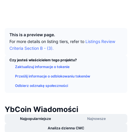
Najlepsi Traderzy
Artykuły
Wpływy/odpływy na giełdy
DEX API
Przelicznik
Media społ.
Tabele liderów
Spot
Explorer
explorer_ybc.taiyilabs.com
Sentyment
Biznes
Newsletter
UCID
Wskaźniki
Popularne
Instrumenty pochodne
95
Cennik
CMC Launch
Nadchodzące
Indeks strachu i chciwości.
This is a preview page.
For more details on listing tiers, refer to
Listings Review
Zasoby
CMC Labs
Ostatnio dodane
Criteria Section B - (3).
Indeks sezonu Altcoinów
CMC Max
Czy jesteś właścicielem tego projektu?
Wzrosty i spadki
Wskaźniki cyklu rynkowego
Dokumentacja
Zaktualizuj informacje o tokenie
Najważniejsze wiadomości
Najczęściej wyświetlane
Prześlij informacje o odblokowaniu tokenów
Dominacja Bitcoina
Często zadawane pytania
Odbierz odznakę społeczności
Bot Telegramu
Nastawienie społeczności
CoinMarketCap 20 Index
Integracje AI
Reklama
Ranking łańcuchów
CoinMarketCap 100 Index
YbCoin Wiadomości
CMC Hub Agentów
Najpopularniejsze
Najnowsze
Rynki predykcyjne
Przepływy ETF
Widżety na stronę
Rynek Umiejętności
Analiza dzienna CMC