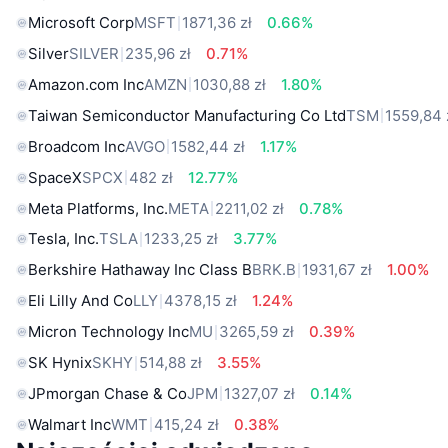
Microsoft Corp
MSFT
1871,36 zł
0.66%
Silver
SILVER
235,96 zł
0.71%
Amazon.com Inc
AMZN
1030,88 zł
1.80%
Taiwan Semiconductor Manufacturing Co Ltd
TSM
1559,84 
Broadcom Inc
AVGO
1582,44 zł
1.17%
SpaceX
SPCX
482 zł
12.77%
Meta Platforms, Inc.
META
2211,02 zł
0.78%
Tesla, Inc.
TSLA
1233,25 zł
3.77%
Berkshire Hathaway Inc Class B
BRK.B
1931,67 zł
1.00%
Eli Lilly And Co
LLY
4378,15 zł
1.24%
Micron Technology Inc
MU
3265,59 zł
0.39%
SK Hynix
SKHY
514,88 zł
3.55%
JPmorgan Chase & Co
JPM
1327,07 zł
0.14%
Walmart Inc
WMT
415,24 zł
0.38%