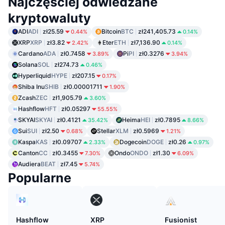
Najczęściej odwiedzane
kryptowaluty
ADI
ADI
zł25.59
Bitcoin
BTC
zł241,405.73
0.44%
0.14%
XRP
XRP
zł3.82
Eter
ETH
zł7,136.90
2.42%
0.14%
Cardano
ADA
zł0.7458
Pi
PI
zł0.3276
3.89%
3.94%
Solana
SOL
zł274.73
0.46%
Hyperliquid
HYPE
zł207.15
0.17%
Shiba Inu
SHIB
zł0.00001711
1.90%
Zcash
ZEC
zł1,905.79
3.60%
Hashflow
HFT
zł0.05297
55.55%
SKYAI
SKYAI
zł0.4121
Heima
HEI
zł0.7895
35.42%
8.66%
Sui
SUI
zł2.50
Stellar
XLM
zł0.5969
0.68%
1.21%
Kaspa
KAS
zł0.09707
Dogecoin
DOGE
zł0.26
2.33%
0.97%
Canton
CC
zł0.3455
Ondo
ONDO
zł1.30
7.30%
6.09%
Audiera
BEAT
zł7.45
5.74%
Popularne
Hashflow
XRP
Fusionist