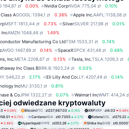
5 194,87 zł
0.00%
Nvidia Corp
NVDA
775,04 zł
0.10%
 Class A
GOOGL
1394,1 zł
0.38%
Apple Inc.
AAPL
1138,08 zł
orp
MSFT
1813,44 zł
0.73%
Silver
SILVER
217,98 zł
0.01%
 Inc
AMZN
1048,46 zł
1.49%
conductor Manufacturing Co Ltd
TSM
1533,31 zł
0.74%
c
AVGO
1467,89 zł
0.14%
SpaceX
SPCX
431,48 zł
0.48%
ms, Inc.
META
2208,67 zł
0.13%
Tesla, Inc.
TSLA
1209,3 zł
thaway Inc Class B
BRK.B
1923,24 zł
0.03%
HY
546,22 zł
2.17%
Eli Lilly And Co
LLY
4207,49 zł
0.14%
nology Inc
MU
3130,1 zł
0.81%
hase & Co
JPM
1322,27 zł
0.07%
Walmart Inc
WMT
414,24 z
ciej odwiedzane kryptowaluty
83
Bitcoin
BTC
zł237,987.03
XRP
XRP
zł4.03
0.09%
0.74%
0.49%
958.01
Cardano
ADA
zł0.7305
Solana
SOL
zł275.22
0.73%
3.27%
Hyperliquid
HYPE
zł202.28
Shiba Inu
SHIB
zł0.0000
2.86%
3.17%