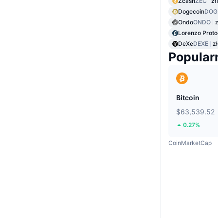
Zcash
ZEC
zł
Dogecoin
DOG
Ondo
ONDO
z
Lorenzo Proto
DeXe
DEXE
z
Popular
Bitcoin
$63,539.52
0.27%
CoinMarketCap