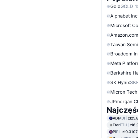
Gold
GOLD
1
Alphabet Inc
Microsoft C
Amazon.com
Taiwan Semi
Broadcom In
Meta Platfor
Berkshire Ha
SK Hynix
SK
Micron Tech
JPmorgan C
Najczęś
ADI
ADI
zł25.
Eter
ETH
zł6,
Pi
PI
zł0.3107