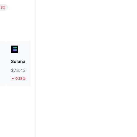
28%
Solana
Hyperliquid
$73.43
$53.94
0.18%
2.52%