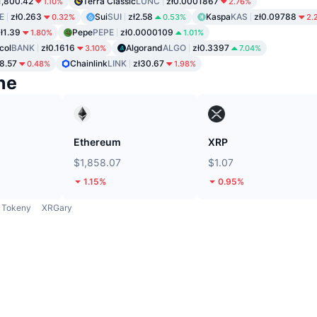
1,800.42
Terra Classic
LUNC
zł0.0001867
1.10%
2.76%
E
zł0.263
Sui
SUI
zł2.58
Kaspa
KAS
zł0.09788
0.32%
0.53%
2.
ł1.39
Pepe
PEPE
zł0.0000109
1.80%
1.01%
col
BANK
zł0.1616
Algorand
ALGO
zł0.3397
3.10%
7.04%
ł8.57
Chainlink
LINK
zł30.67
0.48%
1.98%
ne
Ethereum
XRP
$1,858.07
$1.07
1.15%
0.95%
Tokeny
XRGary