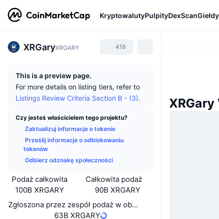
Kryptowaluty
Pulpity
DexScan
Giełdy
XRGary
418
XRGARY
This is a preview page.
For more details on listing tiers, refer to
Listings Review Criteria Section B - (3).
XRGary
Czy jesteś właścicielem tego projektu?
Zaktualizuj informacje o tokenie
Prześlij informacje o odblokowaniu
tokenów
Odbierz odznakę społeczności
Podaż całkowita
Całkowita podaż
100B XRGARY
90B XRGARY
Zgłoszona przez zespół podaż w obiegu
63B XRGARY