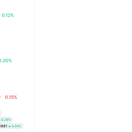
0.12%
0.20%
ł
0.15%
0.28%
1881
3.04%