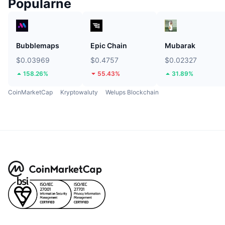
Popularne
Bubblemaps
Epic Chain
Mubarak
$0.03969
$0.4757
$0.02327
158.26%
55.43%
31.89%
CoinMarketCap
Kryptowaluty
Welups Blockchain