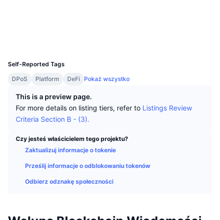
Najlepsi Traderzy
Artykuły
Wpływy/odpływy na giełdy
DEX API
Przelicznik
Tabele liderów
Spot
Media społ.
Sentyment
Biznes
Newsletter
Wskaźniki
Popularne
Instrumenty pochodne
Explorer
welscan.io
UCID
16665
Cennik
CMC Launch
Nadchodzące
Indeks strachu i chciwości.
Self-Reported Tags
Zasoby
CMC Labs
DPoS
Platform
DeFi
Pokaż wszystko
Ostatnio dodane
Indeks sezonu Altcoinów
This is a preview page.
CMC Max
Wzrosty i spadki
Wskaźniki cyklu rynkowego
For more details on listing tiers, refer to
Listings Review
Dokumentacja
Criteria Section B - (3).
Najważniejsze wiadomości
Najczęściej wyświetlane
Dominacja Bitcoina
Często zadawane pytania
Czy jesteś właścicielem tego projektu?
Bot Telegramu
Nastawienie społeczności
Zaktualizuj informacje o tokenie
CoinMarketCap 20 Index
Integracje AI
Prześlij informacje o odblokowaniu tokenów
Reklama
Ranking łańcuchów
CoinMarketCap 100 Index
Odbierz odznakę społeczności
CMC Hub Agentów
Rynki predykcyjne
Przepływy ETF
Widżety na stronę
Rynek Umiejętności