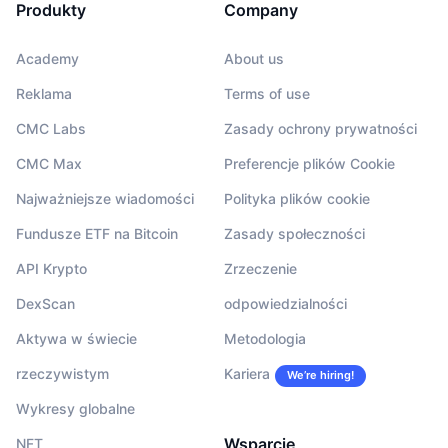
Produkty
Company
Academy
About us
Reklama
Terms of use
CMC Labs
Zasady ochrony prywatności
CMC Max
Preferencje plików Cookie
Najważniejsze wiadomości
Polityka plików cookie
Fundusze ETF na Bitcoin
Zasady społeczności
API Krypto
Zrzeczenie
DexScan
odpowiedzialności
Aktywa w świecie
Metodologia
rzeczywistym
Kariera
We’re hiring!
Wykresy globalne
Wsparcie
NFT