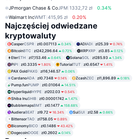
JPmorgan Chase & Co
JPM
1332,72 zł
0.34%
Walmart Inc
WMT
415,95 zł
0.20%
Najczęściej odwiedzane
kryptowaluty
Casper
CSPR
zł0.007113
ADI
ADI
zł25.39
0.34%
0.74%
Bitcoin
BTC
zł242,296.64
XRP
XRP
zł3.85
0.72%
0.12%
Eter
ETH
zł7,153.46
Solana
SOL
zł285.93
0.64%
1.34%
Pi
PI
zł0.3335
Tutorial
TUT
zł0.6547
1.80%
1.41%
PAX Gold
PAXG
zł16,146.57
0.06%
Cardano
ADA
zł0.7348
Zcash
ZEC
zł1,896.89
0.14%
0.18%
Pump.fun
PUMP
zł0.01064
14.51%
Hyperliquid
HYPE
zł202.03
0.54%
Shiba Inu
SHIB
zł0.00001742
1.47%
Bubblemaps
BMT
zł0.1477
158.68%
Audiera
BEAT
zł9.72
Sui
SUI
zł2.58
16.34%
0.66%
Bittensor
TAO
zł758.05
0.89%
Biconomy
BICO
zł0.1486
43.42%
Dogecoin
DOGE
zł0.2602
0.14%