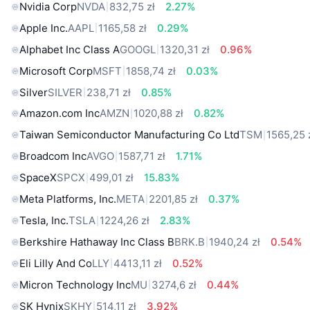
Nvidia Corp
NVDA
832,75 zł
2.27%
Apple Inc.
AAPL
1165,58 zł
0.29%
Alphabet Inc Class A
GOOGL
1320,31 zł
0.96%
Microsoft Corp
MSFT
1858,74 zł
0.03%
Silver
SILVER
238,71 zł
0.85%
Amazon.com Inc
AMZN
1020,88 zł
0.82%
Taiwan Semiconductor Manufacturing Co Ltd
TSM
1565,25 
Broadcom Inc
AVGO
1587,71 zł
1.71%
SpaceX
SPCX
499,01 zł
15.83%
Meta Platforms, Inc.
META
2201,85 zł
0.37%
Tesla, Inc.
TSLA
1224,26 zł
2.83%
Berkshire Hathaway Inc Class B
BRK.B
1940,24 zł
0.54%
Eli Lilly And Co
LLY
4413,11 zł
0.52%
Micron Technology Inc
MU
3274,6 zł
0.44%
SK Hynix
SKHY
514,11 zł
3.92%